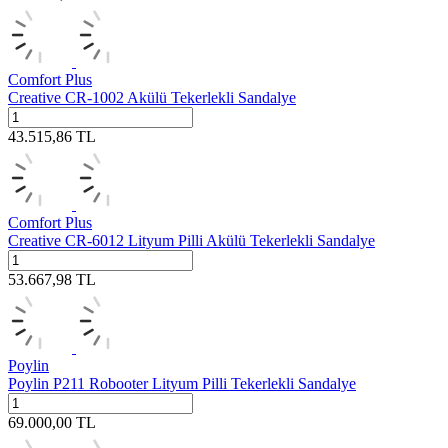
Comfort Plus
Creative CR-1002 Akülü Tekerlekli Sandalye
43.515,86
TL
Comfort Plus
Creative CR-6012 Lityum Pilli Akülü Tekerlekli Sandalye
53.667,98
TL
Poylin
Poylin P211 Robooter Lityum Pilli Tekerlekli Sandalye
69.000,00
TL