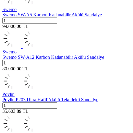
Swemo
Swemo SW-A5 Karbon Katlanabilir Akülü Sandalye
99.000,00
TL
Swemo
Swemo SW-A12 Karbon Katlanabilir Akülü Sandalye
80.000,00
TL
Poylin
Poylin P203 Ultra Hafif Akülü Tekerlekli Sandalye
35.603,89
TL