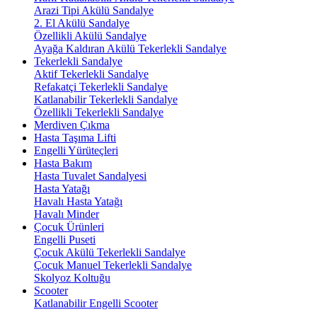
Arazi Tipi Akülü Sandalye
2. El Akülü Sandalye
Özellikli Akülü Sandalye
Ayağa Kaldıran Akülü Tekerlekli Sandalye
Tekerlekli Sandalye
Aktif Tekerlekli Sandalye
Refakatçi Tekerlekli Sandalye
Katlanabilir Tekerlekli Sandalye
Özellikli Tekerlekli Sandalye
Merdiven Çıkma
Hasta Taşıma Lifti
Engelli Yürüteçleri
Hasta Bakım
Hasta Tuvalet Sandalyesi
Hasta Yatağı
Havalı Hasta Yatağı
Havalı Minder
Çocuk Ürünleri
Engelli Puseti
Çocuk Akülü Tekerlekli Sandalye
Çocuk Manuel Tekerlekli Sandalye
Skolyoz Koltuğu
Scooter
Katlanabilir Engelli Scooter