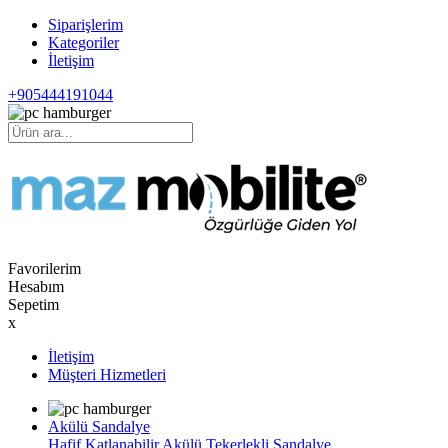
Siparişlerim
Kategoriler
İletişim
+905444191044
Favorilerim
Hesabım
Sepetim
x
İletişim
Müşteri Hizmetleri
Akülü Sandalye
Hafif Katlanabilir Akülü Tekerlekli Sandalye