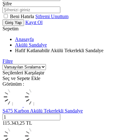
Şifre
Beni Hatırla
Şifremi Unuttum
Kayıt Ol
Giriş Yap
Sepetim
Anasayfa
Akülü Sandalye
Hafif Katlanabilir Akülü Tekerlekli Sandalye
Filtre
Seçilenleri Karşılaştır
Seç ve Sepete Ekle
Görünüm :
S475 Karbon Akülü Tekerlekli Sandalye
115.343,25
TL