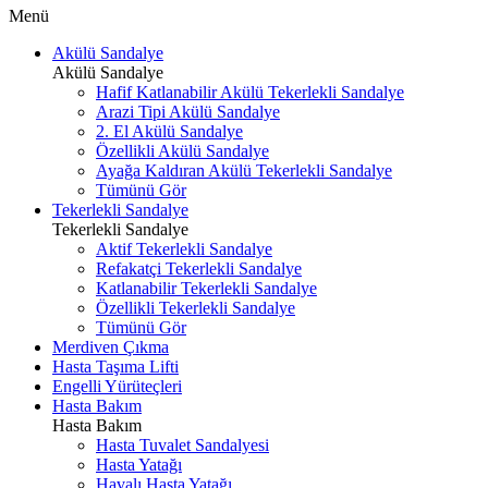
Menü
Akülü Sandalye
Akülü Sandalye
Hafif Katlanabilir Akülü Tekerlekli Sandalye
Arazi Tipi Akülü Sandalye
2. El Akülü Sandalye
Özellikli Akülü Sandalye
Ayağa Kaldıran Akülü Tekerlekli Sandalye
Tümünü Gör
Tekerlekli Sandalye
Tekerlekli Sandalye
Aktif Tekerlekli Sandalye
Refakatçi Tekerlekli Sandalye
Katlanabilir Tekerlekli Sandalye
Özellikli Tekerlekli Sandalye
Tümünü Gör
Merdiven Çıkma
Hasta Taşıma Lifti
Engelli Yürüteçleri
Hasta Bakım
Hasta Bakım
Hasta Tuvalet Sandalyesi
Hasta Yatağı
Havalı Hasta Yatağı