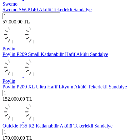
Swemo
Swemo SW-P140 Akülü Tekerlekli Sandalye
57.000,00
TL
Poylin
Poylin P209 Small Katlanabilir Hafif Akülü Sandalye
Poylin
Poylin P209 XL Ultra Hafif Lityum Akülü Tekerlekli Sandalye
152.000,00
TL
Quickie F35 R2 Katlanabilir Akülü Tekerlekli Sandalye
170.000,00
TL