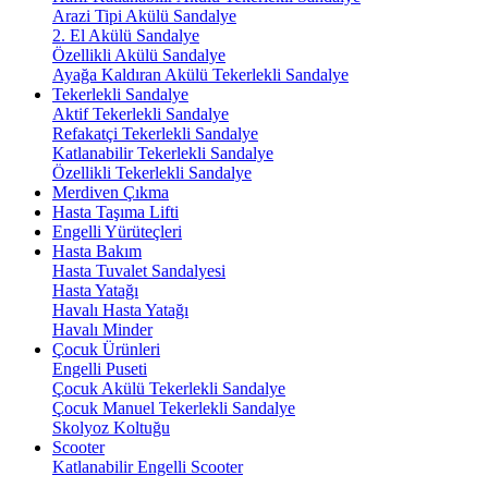
Arazi Tipi Akülü Sandalye
2. El Akülü Sandalye
Özellikli Akülü Sandalye
Ayağa Kaldıran Akülü Tekerlekli Sandalye
Tekerlekli Sandalye
Aktif Tekerlekli Sandalye
Refakatçi Tekerlekli Sandalye
Katlanabilir Tekerlekli Sandalye
Özellikli Tekerlekli Sandalye
Merdiven Çıkma
Hasta Taşıma Lifti
Engelli Yürüteçleri
Hasta Bakım
Hasta Tuvalet Sandalyesi
Hasta Yatağı
Havalı Hasta Yatağı
Havalı Minder
Çocuk Ürünleri
Engelli Puseti
Çocuk Akülü Tekerlekli Sandalye
Çocuk Manuel Tekerlekli Sandalye
Skolyoz Koltuğu
Scooter
Katlanabilir Engelli Scooter