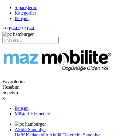
Siparişlerim
Kategoriler
İletişim
+905444191044
Favorilerim
Hesabım
Sepetim
x
İletişim
Müşteri Hizmetleri
Akülü Sandalye
Hafif Katlanabilir Akülü Tekerlekli Sandalye