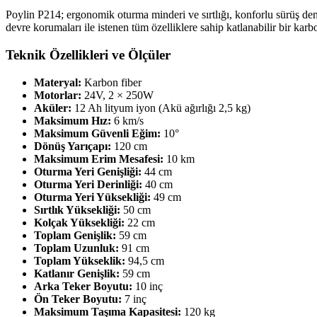
Poylin P214; ergonomik oturma minderi ve sırtlığı, konforlu sürüş dene
devre korumaları ile istenen tüm özelliklere sahip katlanabilir bir karb
Teknik Özellikleri ve Ölçüler
Materyal:
Karbon fiber
Motorlar:
24V, 2 × 250W
Aküler:
12 Ah lityum iyon (Akü ağırlığı 2,5 kg)
Maksimum Hız:
6 km/s
Maksimum Güvenli Eğim:
10°
Dönüş Yarıçapı:
120 cm
Maksimum Erim Mesafesi:
10 km
Oturma Yeri Genişliği:
44 cm
Oturma Yeri Derinliği:
40 cm
Oturma Yeri Yüksekliği:
49 cm
Sırtlık Yüksekliği:
50 cm
Kolçak Yüksekliği:
22 cm
Toplam Genişlik:
59 cm
Toplam Uzunluk:
91 cm
Toplam Yükseklik:
94,5 cm
Katlanır Genişlik:
59 cm
Arka Teker Boyutu:
10 inç
Ön Teker Boyutu:
7 inç
Maksimum Taşıma Kapasitesi:
120 kg