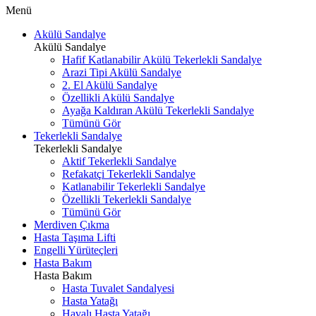
Menü
Akülü Sandalye
Akülü Sandalye
Hafif Katlanabilir Akülü Tekerlekli Sandalye
Arazi Tipi Akülü Sandalye
2. El Akülü Sandalye
Özellikli Akülü Sandalye
Ayağa Kaldıran Akülü Tekerlekli Sandalye
Tümünü Gör
Tekerlekli Sandalye
Tekerlekli Sandalye
Aktif Tekerlekli Sandalye
Refakatçi Tekerlekli Sandalye
Katlanabilir Tekerlekli Sandalye
Özellikli Tekerlekli Sandalye
Tümünü Gör
Merdiven Çıkma
Hasta Taşıma Lifti
Engelli Yürüteçleri
Hasta Bakım
Hasta Bakım
Hasta Tuvalet Sandalyesi
Hasta Yatağı
Havalı Hasta Yatağı