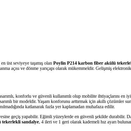
nü en üst seviyeye taşımış olan
Poylin P214 karbon fiber akülü tekerle
rmanma açısı ve dönme yarıçapı olarak mükemmeldir. Gelişmiş elektron
ımlı, konforlu ve güvenli kullanımlı olup mobilite ihtiyaçlarını en iyi 
arımlı bir modeldir. Yaşam konforunu arttırmak için akıllı çözümler su
ullanılmadığında katlanarak fazla yer kaplamadan muhafaza edilir.
esine geçiş yapabilir. Eğimli yüzeylerde en güvenli şekilde durabilir. 
 tekerlekli sandalye
, 4 ileri ve 1 geri olarak kademeli hız ayarı bulu