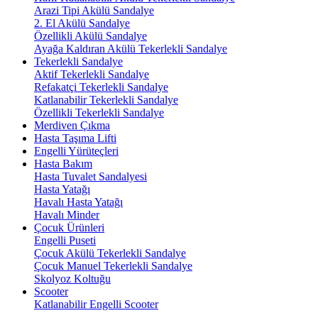
Arazi Tipi Akülü Sandalye
2. El Akülü Sandalye
Özellikli Akülü Sandalye
Ayağa Kaldıran Akülü Tekerlekli Sandalye
Tekerlekli Sandalye
Aktif Tekerlekli Sandalye
Refakatçi Tekerlekli Sandalye
Katlanabilir Tekerlekli Sandalye
Özellikli Tekerlekli Sandalye
Merdiven Çıkma
Hasta Taşıma Lifti
Engelli Yürüteçleri
Hasta Bakım
Hasta Tuvalet Sandalyesi
Hasta Yatağı
Havalı Hasta Yatağı
Havalı Minder
Çocuk Ürünleri
Engelli Puseti
Çocuk Akülü Tekerlekli Sandalye
Çocuk Manuel Tekerlekli Sandalye
Skolyoz Koltuğu
Scooter
Katlanabilir Engelli Scooter