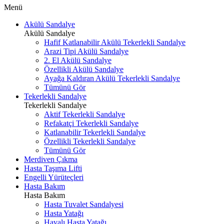
Menü
Akülü Sandalye
Akülü Sandalye
Hafif Katlanabilir Akülü Tekerlekli Sandalye
Arazi Tipi Akülü Sandalye
2. El Akülü Sandalye
Özellikli Akülü Sandalye
Ayağa Kaldıran Akülü Tekerlekli Sandalye
Tümünü Gör
Tekerlekli Sandalye
Tekerlekli Sandalye
Aktif Tekerlekli Sandalye
Refakatçi Tekerlekli Sandalye
Katlanabilir Tekerlekli Sandalye
Özellikli Tekerlekli Sandalye
Tümünü Gör
Merdiven Çıkma
Hasta Taşıma Lifti
Engelli Yürüteçleri
Hasta Bakım
Hasta Bakım
Hasta Tuvalet Sandalyesi
Hasta Yatağı
Havalı Hasta Yatağı