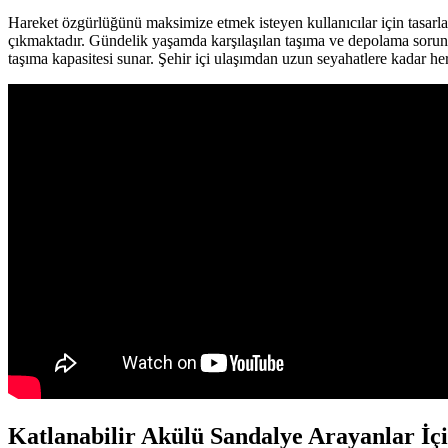
Hareket özgürlüğünü maksimize etmek isteyen kullanıcılar için tasarla
çıkmaktadır. Gündelik yaşamda karşılaşılan taşıma ve depolama sorun
taşıma kapasitesi sunar. Şehir içi ulaşımdan uzun seyahatlere kadar her
Katlanabilir Akülü Sandalye Arayanlar İç