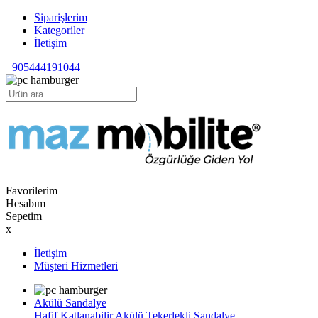
Siparişlerim
Kategoriler
İletişim
+905444191044
Favorilerim
Hesabım
Sepetim
x
İletişim
Müşteri Hizmetleri
Akülü Sandalye
Hafif Katlanabilir Akülü Tekerlekli Sandalye