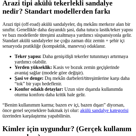
Arazi tipi akülü tekerlekli sandalye
nedir? Standart modellerden farkı
Arazi tipi (off-road) akülü sandalyeler, dış mekânı merkeze alan bir
sınıftır. Genellikle daha dayanıklı şasi, daha tutucu lastik/teker yapısı
ve bazı modellerde titreşimi azaltmaya yardımcı süspansiyonla gelir.
Standart akülü sandalyeler ise çoğu zaman düz zemin + şehir içi
senaryoda pratikliğe (kompaktlık, manevra) odaklanır.
Teker yapısı:
Daha geniş/dişli tekerler tutunmayı artırmaya
yardımcı olabilir.
Yerden yükseklik:
Kasis ve bozuk zemin geçişlerinde
avantaj sağlar (modele göre değişir).
Şasi ve denge:
Dış mekân darbeleri/titreşimlerine karşı daha
“tok” bir yapı hedeflenir.
Konfor odaklı detaylar:
Uzun süre dışarıda kullanımda
oturma konforu daha kritik hale gelir.
“Benim kullanımım karma; bazen ev içi, bazen dışarı” diyorsan,
önce genel seçeneklere bakmak iyi olur:
akülü sandalye kategorisi
üzerinden karşılaştırma yapabilirsin.
Kimler için uygundur? (Gerçek kullanım