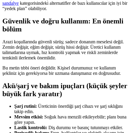
sandalye
kategorisindeki alternatifler de bazı kullanıcılar için iyi bir
“yedek plan” olabiliyor.
Güvenlik ve doğru kullanım: En önemli
bölüm
Arazi koşullarında güvenli sürüş; sadece donanım meselesi değil.
Zemin değişir, eğim değişir, sürüş hissi değişir. Üretici kullanım
talimatlarına uymak, hız kontrolü yapmak ve riskli zeminlerde
temkinli ilerlemek önemlidir.
Bu metin tıbbi öneri değildir. Kişisel durumunuz ve kullanım
şekliniz için gerekiyorsa bir uzmana danışmanız en doğrusudur.
Akü/şarj ve bakım ipuçları (küçük şeyler
büyük fark yaratır)
Şarj rutini:
Üreticinin önerdiği şarj cihazı ve şarj sıklığını
takip edin.
Mevsim etkisi:
Soğuk hava menzili etkileyebilir; planı buna
göre yapın.
Lastik kontrolü:
Diş durumu ve basınç tutunmayı etkiler.
Periyodik bakım:
Fren, bağlantılar ve elektrik aksamı için