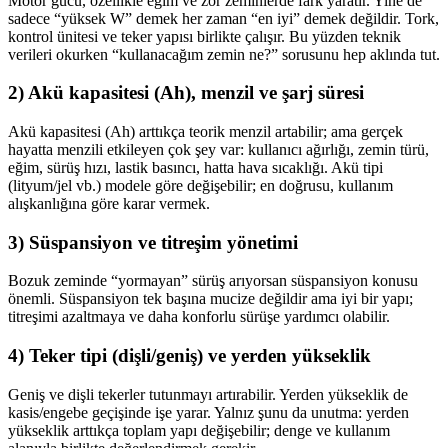
Motor gücü, özellikle eğim ve zor zeminlerde fark yaratır. Yine de
sadece “yüksek W” demek her zaman “en iyi” demek değildir. Tork,
kontrol ünitesi ve teker yapısı birlikte çalışır. Bu yüzden teknik
verileri okurken “kullanacağım zemin ne?” sorusunu hep aklında tut.
2) Akü kapasitesi (Ah), menzil ve şarj süresi
Akü kapasitesi (Ah) arttıkça teorik menzil artabilir; ama gerçek
hayatta menzili etkileyen çok şey var: kullanıcı ağırlığı, zemin türü,
eğim, sürüş hızı, lastik basıncı, hatta hava sıcaklığı. Akü tipi
(lityum/jel vb.) modele göre değişebilir; en doğrusu, kullanım
alışkanlığına göre karar vermek.
3) Süspansiyon ve titreşim yönetimi
Bozuk zeminde “yormayan” sürüş arıyorsan süspansiyon konusu
önemli. Süspansiyon tek başına mucize değildir ama iyi bir yapı;
titreşimi azaltmaya ve daha konforlu sürüşe yardımcı olabilir.
4) Teker tipi (dişli/geniş) ve yerden yükseklik
Geniş ve dişli tekerler tutunmayı artırabilir. Yerden yükseklik de
kasis/engebe geçişinde işe yarar. Yalnız şunu da unutma: yerden
yükseklik arttıkça toplam yapı değişebilir; denge ve kullanım