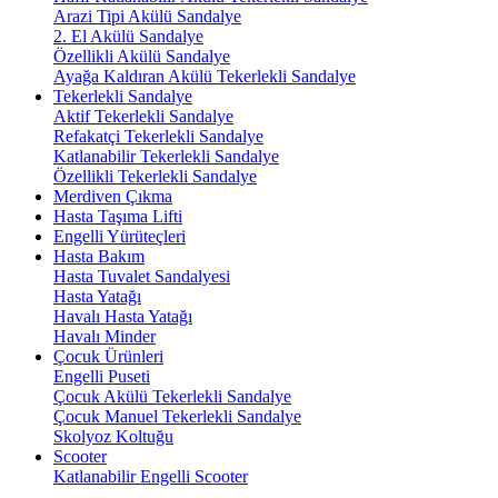
Arazi Tipi Akülü Sandalye
2. El Akülü Sandalye
Özellikli Akülü Sandalye
Ayağa Kaldıran Akülü Tekerlekli Sandalye
Tekerlekli Sandalye
Aktif Tekerlekli Sandalye
Refakatçi Tekerlekli Sandalye
Katlanabilir Tekerlekli Sandalye
Özellikli Tekerlekli Sandalye
Merdiven Çıkma
Hasta Taşıma Lifti
Engelli Yürüteçleri
Hasta Bakım
Hasta Tuvalet Sandalyesi
Hasta Yatağı
Havalı Hasta Yatağı
Havalı Minder
Çocuk Ürünleri
Engelli Puseti
Çocuk Akülü Tekerlekli Sandalye
Çocuk Manuel Tekerlekli Sandalye
Skolyoz Koltuğu
Scooter
Katlanabilir Engelli Scooter