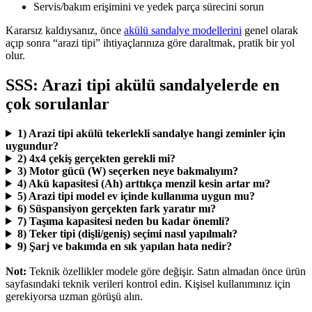
Servis/bakım erişimini ve yedek parça sürecini sorun
Kararsız kaldıysanız, önce
akülü sandalye modellerini
genel olarak
açıp sonra “arazi tipi” ihtiyaçlarınıza göre daraltmak, pratik bir yol
olur.
SSS: Arazi tipi akülü sandalyelerde en
çok sorulanlar
1) Arazi tipi akülü tekerlekli sandalye hangi zeminler için
uygundur?
2) 4x4 çekiş gerçekten gerekli mi?
3) Motor gücü (W) seçerken neye bakmalıyım?
4) Akü kapasitesi (Ah) arttıkça menzil kesin artar mı?
5) Arazi tipi model ev içinde kullanıma uygun mu?
6) Süspansiyon gerçekten fark yaratır mı?
7) Taşıma kapasitesi neden bu kadar önemli?
8) Teker tipi (dişli/geniş) seçimi nasıl yapılmalı?
9) Şarj ve bakımda en sık yapılan hata nedir?
Not:
Teknik özellikler modele göre değişir. Satın almadan önce ürün
sayfasındaki teknik verileri kontrol edin. Kişisel kullanımınız için
gerekiyorsa uzman görüşü alın.