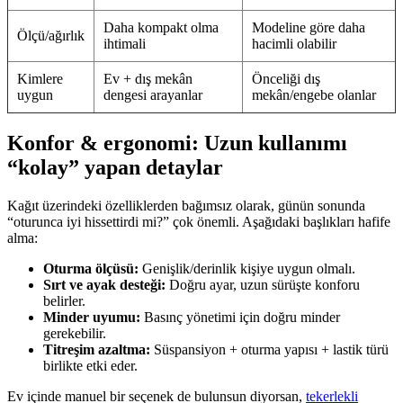
Daha kompakt olma
Modeline göre daha
Ölçü/ağırlık
ihtimali
hacimli olabilir
Kimlere
Ev + dış mekân
Önceliği dış
uygun
dengesi arayanlar
mekân/engebe olanlar
Konfor & ergonomi: Uzun kullanımı
“kolay” yapan detaylar
Kağıt üzerindeki özelliklerden bağımsız olarak, günün sonunda
“oturunca iyi hissettirdi mi?” çok önemli. Aşağıdaki başlıkları hafife
alma:
Oturma ölçüsü:
Genişlik/derinlik kişiye uygun olmalı.
Sırt ve ayak desteği:
Doğru ayar, uzun sürüşte konforu
belirler.
Minder uyumu:
Basınç yönetimi için doğru minder
gerekebilir.
Titreşim azaltma:
Süspansiyon + oturma yapısı + lastik türü
birlikte etki eder.
Ev içinde manuel bir seçenek de bulunsun diyorsan,
tekerlekli