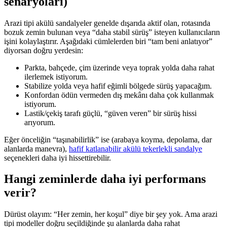
senaryoları)
Arazi tipi akülü sandalyeler genelde dışarıda aktif olan, rotasında
bozuk zemin bulunan veya “daha stabil sürüş” isteyen kullanıcıların
işini kolaylaştırır. Aşağıdaki cümlelerden biri “tam beni anlatıyor”
diyorsan doğru yerdesin:
Parkta, bahçede, çim üzerinde veya toprak yolda daha rahat
ilerlemek istiyorum.
Stabilize yolda veya hafif eğimli bölgede sürüş yapacağım.
Konfordan ödün vermeden dış mekânı daha çok kullanmak
istiyorum.
Lastik/çekiş tarafı güçlü, “güven veren” bir sürüş hissi
arıyorum.
Eğer önceliğin “taşınabilirlik” ise (arabaya koyma, depolama, dar
alanlarda manevra),
hafif katlanabilir akülü tekerlekli sandalye
seçenekleri daha iyi hissettirebilir.
Hangi zeminlerde daha iyi performans
verir?
Dürüst olayım: “Her zemin, her koşul” diye bir şey yok. Ama arazi
tipi modeller doğru seçildiğinde şu alanlarda daha rahat