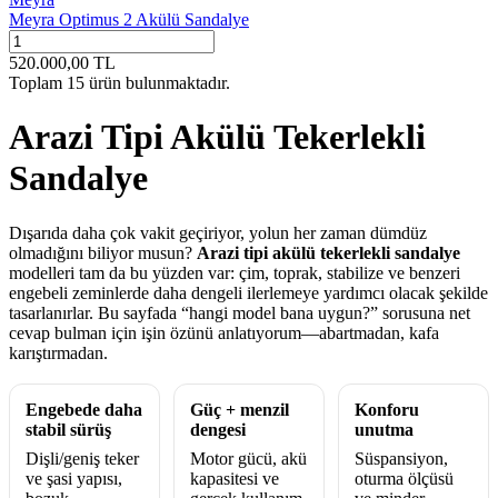
Meyra Optimus 2 Akülü Sandalye
520.000,00
TL
Toplam
15
ürün bulunmaktadır.
Arazi Tipi Akülü Tekerlekli
Sandalye
Dışarıda daha çok vakit geçiriyor, yolun her zaman dümdüz
olmadığını biliyor musun?
Arazi tipi akülü tekerlekli sandalye
modelleri tam da bu yüzden var: çim, toprak, stabilize ve benzeri
engebeli zeminlerde daha dengeli ilerlemeye yardımcı olacak şekilde
tasarlanırlar. Bu sayfada “hangi model bana uygun?” sorusuna net
cevap bulman için işin özünü anlatıyorum—abartmadan, kafa
karıştırmadan.
Engebede daha
Güç + menzil
Konforu
stabil sürüş
dengesi
unutma
Dişli/geniş teker
Motor gücü, akü
Süspansiyon,
ve şasi yapısı,
kapasitesi ve
oturma ölçüsü