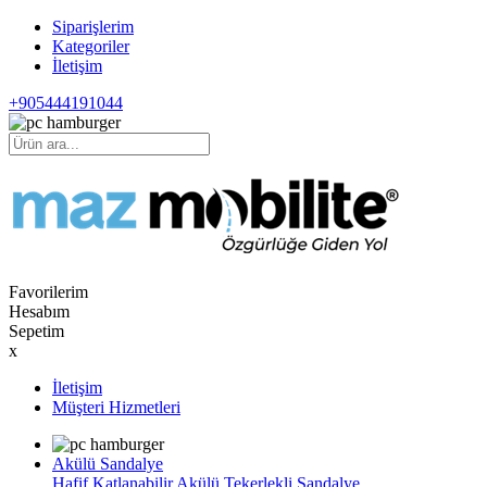
Siparişlerim
Kategoriler
İletişim
+905444191044
Favorilerim
Hesabım
Sepetim
x
İletişim
Müşteri Hizmetleri
Akülü Sandalye
Hafif Katlanabilir Akülü Tekerlekli Sandalye