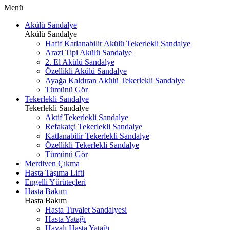
Menü
Akülü Sandalye
Akülü Sandalye
Hafif Katlanabilir Akülü Tekerlekli Sandalye
Arazi Tipi Akülü Sandalye
2. El Akülü Sandalye
Özellikli Akülü Sandalye
Ayağa Kaldıran Akülü Tekerlekli Sandalye
Tümünü Gör
Tekerlekli Sandalye
Tekerlekli Sandalye
Aktif Tekerlekli Sandalye
Refakatçi Tekerlekli Sandalye
Katlanabilir Tekerlekli Sandalye
Özellikli Tekerlekli Sandalye
Tümünü Gör
Merdiven Çıkma
Hasta Taşıma Lifti
Engelli Yürüteçleri
Hasta Bakım
Hasta Bakım
Hasta Tuvalet Sandalyesi
Hasta Yatağı
Havalı Hasta Yatağı