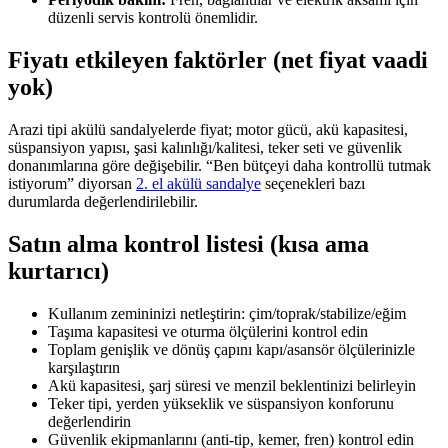
düzenli servis kontrolü önemlidir.
Fiyatı etkileyen faktörler (net fiyat vaadi
yok)
Arazi tipi akülü sandalyelerde fiyat; motor gücü, akü kapasitesi,
süspansiyon yapısı, şasi kalınlığı/kalitesi, teker seti ve güvenlik
donanımlarına göre değişebilir. “Ben bütçeyi daha kontrollü tutmak
istiyorum” diyorsan
2. el akülü sandalye
seçenekleri bazı
durumlarda değerlendirilebilir.
Satın alma kontrol listesi (kısa ama
kurtarıcı)
Kullanım zemininizi netleştirin: çim/toprak/stabilize/eğim
Taşıma kapasitesi ve oturma ölçülerini kontrol edin
Toplam genişlik ve dönüş çapını kapı/asansör ölçülerinizle
karşılaştırın
Akü kapasitesi, şarj süresi ve menzil beklentinizi belirleyin
Teker tipi, yerden yükseklik ve süspansiyon konforunu
değerlendirin
Güvenlik ekipmanlarını (anti-tip, kemer, fren) kontrol edin