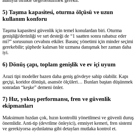
alanıyla birlikte değerlendirmek gerekir.
5) Taşıma kapasitesi, oturma ölçüsü ve uzun
kullanım konforu
Taşıma kapasitesi güvenlik için temel konulardan biri. Oturma
genişliği/derinliği ve sırt desteği de “1 saatten sonra rahatsız eder
mi?” sorusunun cevabını etkiler. Basınç yönetimi için minder seçimi
gerekebilir; şüphede kalırsan bir uzmana danışmak her zaman daha
iyi.
6) Dönüş çapı, toplam genişlik ve ev içi uyum
Arazi tipi modeller bazen daha geniş gövdeye sahip olabilir. Kapı
geçişi, koridor dönüşü, asansör ölçüleri… Bunları baştan düşünmek
sonradan “keşke” demeni önler.
7) Hız, yokuş performansı, fren ve güvenlik
ekipmanları
Maksimum hızdan çok, hızın kontrollü yönetilmesi ve güvenli duruş
önemlidir. Anti-tip (devrilme önleyici), emniyet kemeri, fren sistemi
ve gerekiyorsa aydınlatma gibi detayları mutlaka kontrol et.