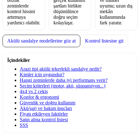
bozuk
gerçek kullanım
ve minder
zeminlerde
şartları birlikte
uyumu; uzun dış
kontrol hissini
düşünülünce
mekân
artırmaya
doğru seçim
kullanımında
yardımcı olabilir.
kolaylaşır.
fark yaratır.
Akülü sandalye modellerine göz at
Kontrol listesine git
İçindekiler
Arazi tipi akülü tekerlekli sandalye nedir?
Kimler için uygundur?
Hangi zeminlerde daha iyi performans verir?
Seçim kriterleri (motor, akü, süspansiyon...)
4x4 vs 2 çekiş
Konfor & ergonomi
Güvenlik ve doğru kullanım
Akü/şarj ve bakım ipuçları
Fiyatı etkileyen faktörler
Satın alma kontrol listesi
SSS