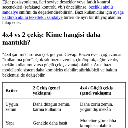
Eğer pozisyonlama, ileri seviye destekler veya farklı kontrol
seçenekleri (refakatçi kontrolü vb.) önceliğinse,
özelikli akülü
sandalye
sınıfını da değerlendirebilirsin. Bazı kullanıcılar için
ayağa
kaldıran akülü tekerlekli sandalye
türleri de ayrı bir ihtiyaç alanına
hitap eder.
4x4 vs 2 çekiş: Kime hangisi daha
mantıklı?
“4x4 şart mı?” sorusu çok geliyor. Cevap: Bazen evet, çoğu zaman
“kullanıma göre”. Çok sık bozuk zemin, çim/toprak, eğim ve dış
mekân kullanımı varsa güçlü çekiş avantaj olabilir. Ama bazı
modellerde sistem daha kompleks olabilir; ağırlık/ölçü ve bakım
beklentisi de değişebilir.
2 Çekiş (genel
4x4 / Güçlü çekiş
Kriter
yaklaşım)
(genel yaklaşım)
Uygun
Daha düzgün zemin,
Daha zorlu zemin,
zemin
karma kullanım
yoğun dış mekân
Modeline göre daha
Yapı
Genelde daha basit
kompleks olabilir