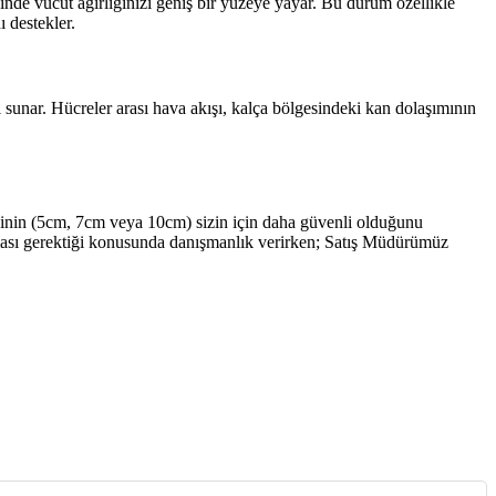
inde vücut ağırlığınızı geniş bir yüzeye yayar. Bu durum özellikle
ı destekler.
i sunar. Hücreler arası hava akışı, kalça bölgesindeki kan dolaşımının
iğinin (5cm, 7cm veya 10cm) sizin için daha güvenli olduğunu
lması gerektiği konusunda danışmanlık verirken; Satış Müdürümüz