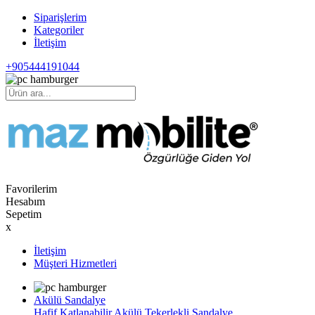
Siparişlerim
Kategoriler
İletişim
+905444191044
Favorilerim
Hesabım
Sepetim
x
İletişim
Müşteri Hizmetleri
Akülü Sandalye
Hafif Katlanabilir Akülü Tekerlekli Sandalye