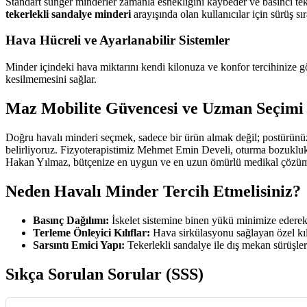
Standart sünger minderler zamanla esnekliğini kaybeder ve basıncı tek 
tekerlekli sandalye minderi
arayışında olan kullanıcılar için sürüş sı
Hava Hücreli ve Ayarlanabilir Sistemler
Minder içindeki hava miktarını kendi kilonuza ve konfor tercihinize gö
kesilmemesini sağlar.
Maz Mobilite Güvencesi ve Uzman Seçimi
Doğru havalı minderi seçmek, sadece bir ürün almak değil; postürünüz
belirliyoruz. Fizyoterapistimiz Mehmet Emin Develi, oturma bozukluk
Hakan Yılmaz, bütçenize en uygun ve en uzun ömürlü medikal çözümle
Neden Havalı Minder Tercih Etmelisiniz?
Basınç Dağılımı:
İskelet sistemine binen yükü minimize ederek 
Terleme Önleyici Kılıflar:
Hava sirkülasyonu sağlayan özel kılı
Sarsıntı Emici Yapı:
Tekerlekli sandalye ile dış mekan sürüşle
Sıkça Sorulan Sorular (SSS)