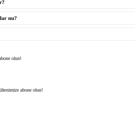
r?
lar mı?
abone olun!
ültenimize abone olun!