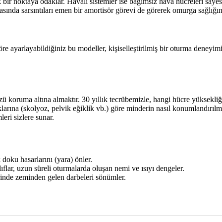
bir noktaya odaklar. Havalı sistemler ise bağımsız hava hücreleri sayes
rasında sarsıntıları emen bir amortisör görevi de görerek omurga sağlığın
re ayarlayabildiğiniz bu modeller, kişiselleştirilmiş bir oturma deneyim
ü koruma altına almaktır. 30 yıllık tecrübemizle, hangi hücre yüksekl
larına (skolyoz, pelvik eğiklik vb.) göre minderin nasıl konumlandırı
ri sizlere sunar.
doku hasarlarını (yara) önler.
flar, uzun süreli oturmalarda oluşan nemi ve ısıyı dengeler.
rinde zeminden gelen darbeleri sönümler.