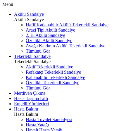
Menü
Akülü Sandalye
Akülü Sandalye
Hafif Katlanabilir Akülü Tekerlekli Sandalye
Arazi Tipi Akülü Sandalye
2. El Akülü Sandalye
Özellikli Akülü Sandalye
Ayağa Kaldıran Akülü Tekerlekli Sandalye
Tümünü Gör
Tekerlekli Sandalye
Tekerlekli Sandalye
Aktif Tekerlekli Sandalye
Refakatçi Tekerlekli Sandalye
Katlanabilir Tekerlekli Sandalye
Özellikli Tekerlekli Sandalye
Tümünü Gör
Merdiven Çıkma
Hasta Taşıma Lifti
Engelli Yürüteçleri
Hasta Bakım
Hasta Bakım
Hasta Tuvalet Sandalyesi
Hasta Yatağı
Havalı Hasta Yatağı