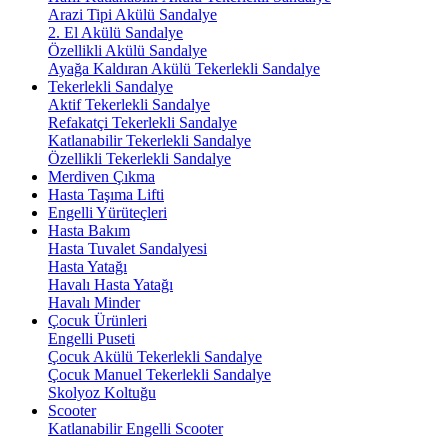
Arazi Tipi Akülü Sandalye
2. El Akülü Sandalye
Özellikli Akülü Sandalye
Ayağa Kaldıran Akülü Tekerlekli Sandalye
Tekerlekli Sandalye
Aktif Tekerlekli Sandalye
Refakatçi Tekerlekli Sandalye
Katlanabilir Tekerlekli Sandalye
Özellikli Tekerlekli Sandalye
Merdiven Çıkma
Hasta Taşıma Lifti
Engelli Yürüteçleri
Hasta Bakım
Hasta Tuvalet Sandalyesi
Hasta Yatağı
Havalı Hasta Yatağı
Havalı Minder
Çocuk Ürünleri
Engelli Puseti
Çocuk Akülü Tekerlekli Sandalye
Çocuk Manuel Tekerlekli Sandalye
Skolyoz Koltuğu
Scooter
Katlanabilir Engelli Scooter