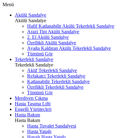
Menü
Akülü Sandalye
Akülü Sandalye
Hafif Katlanabilir Akülü Tekerlekli Sandalye
Arazi Tipi Akülü Sandalye
2. El Akülü Sandalye
Özellikli Akülü Sandalye
Ayağa Kaldıran Akülü Tekerlekli Sandalye
Tümünü Gör
Tekerlekli Sandalye
Tekerlekli Sandalye
Aktif Tekerlekli Sandalye
Refakatçi Tekerlekli Sandalye
Katlanabilir Tekerlekli Sandalye
Özellikli Tekerlekli Sandalye
Tümünü Gör
Merdiven Çıkma
Hasta Taşıma Lifti
Engelli Yürüteçleri
Hasta Bakım
Hasta Bakım
Hasta Tuvalet Sandalyesi
Hasta Yatağı
Havalı Hasta Yatağı