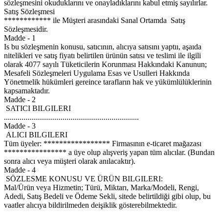
sözleşmesini okuduklarını ve onayladıklarını kabul etmiş sayılırlar.
Satış Sözleşmesi
************ ile Müşteri arasındaki Sanal Ortamda Satış
Sözleşmesidir.
Madde - 1
Is bu sözleşmenin konusu, satıcının, alıcıya satısını yaptıı, aşaıda
nitelikleri ve satış fiyatı belirtilen ürünün satısı ve teslimi ile ilgili
olarak 4077 sayılı Tüketicilerin Korunması Hakkındaki Kanunun;
Mesafeli Sözleşmeleri Uygulama Esas ve Usulleri Hakkında
Yönetmelik hükümleri gereince tarafların hak ve yükümlülüklerinin
kapsamaktadır.
Madde - 2
SATICI BILGILERI
.....................................................................
Madde - 3
ALICI BILGILERI
Tüm üyeler: ***************** Firmasının e-ticaret mağazası
**************** a üye olup alışveriş yapan tüm alıcılar. (Bundan
sonra alıcı veya müşteri olarak anılacaktır).
Madde - 4
SÖZLESME KONUSU VE ÜRÜN BILGILERI:
Mal/Ürün veya Hizmetin; Türü, Miktarı, Marka/Modeli, Rengi,
Adedi, Satış Bedeli ve Ödeme Sekli, sitede belirtildiği gibi olup, bu
vaatler alıcıya bildirilmeden deişiklik gösterebilmektedir.