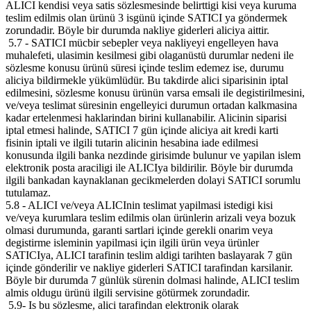
ALICI kendisi veya satis sözlesmesinde belirttigi kisi veya kuruma
teslim edilmis olan ürünü 3 isgünü içinde SATICI ya göndermek
zorundadir. Böyle bir durumda nakliye giderleri aliciya aittir.
5.7 - SATICI mücbir sebepler veya nakliyeyi engelleyen hava
muhalefeti, ulasimin kesilmesi gibi olaganüstü durumlar nedeni ile
sözlesme konusu ürünü süresi içinde teslim edemez ise, durumu
aliciya bildirmekle yükümlüdür. Bu takdirde alici siparisinin iptal
edilmesini, sözlesme konusu ürünün varsa emsali ile degistirilmesini,
ve/veya teslimat süresinin engelleyici durumun ortadan kalkmasina
kadar ertelenmesi haklarindan birini kullanabilir. Alicinin siparisi
iptal etmesi halinde, SATICI 7 gün içinde aliciya ait kredi karti
fisinin iptali ve ilgili tutarin alicinin hesabina iade edilmesi
konusunda ilgili banka nezdinde girisimde bulunur ve yapilan islem
elektronik posta araciligi ile ALICIya bildirilir. Böyle bir durumda
ilgili bankadan kaynaklanan gecikmelerden dolayi SATICI sorumlu
tutulamaz.
5.8 - ALICI ve/veya ALICInin teslimat yapilmasi istedigi kisi
ve/veya kurumlara teslim edilmis olan ürünlerin arizali veya bozuk
olmasi durumunda, garanti sartlari içinde gerekli onarim veya
degistirme isleminin yapilmasi için ilgili ürün veya ürünler
SATICIya, ALICI tarafinin teslim aldigi tarihten baslayarak 7 gün
içinde gönderilir ve nakliye giderleri SATICI tarafindan karsilanir.
Böyle bir durumda 7 günlük sürenin dolmasi halinde, ALICI teslim
almis oldugu ürünü ilgili servisine götürmek zorundadir.
5.9- Is bu sözlesme, alici tarafindan elektronik olarak