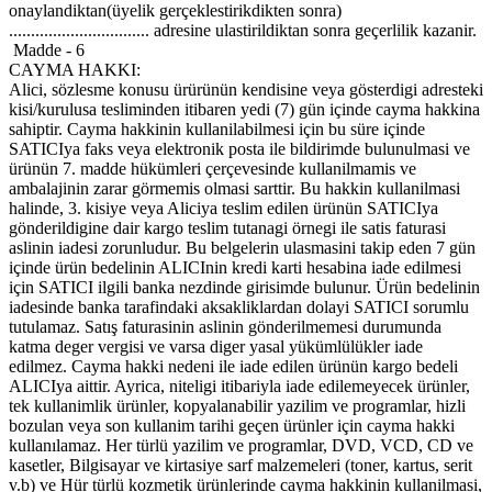
onaylandiktan(üyelik gerçeklestirikdikten sonra)
................................ adresine ulastirildiktan sonra geçerlilik kazanir.
Madde - 6
CAYMA HAKKI:
Alici, sözlesme konusu ürürünün kendisine veya gösterdigi adresteki
kisi/kurulusa tesliminden itibaren yedi (7) gün içinde cayma hakkina
sahiptir. Cayma hakkinin kullanilabilmesi için bu süre içinde
SATICIya faks veya elektronik posta ile bildirimde bulunulmasi ve
ürünün 7. madde hükümleri çerçevesinde kullanilmamis ve
ambalajinin zarar görmemis olmasi sarttir. Bu hakkin kullanilmasi
halinde, 3. kisiye veya Aliciya teslim edilen ürünün SATICIya
gönderildigine dair kargo teslim tutanagi örnegi ile satis faturasi
aslinin iadesi zorunludur. Bu belgelerin ulasmasini takip eden 7 gün
içinde ürün bedelinin ALICInin kredi karti hesabina iade edilmesi
için SATICI ilgili banka nezdinde girisimde bulunur. Ürün bedelinin
iadesinde banka tarafindaki aksakliklardan dolayi SATICI sorumlu
tutulamaz. Satış faturasinin aslinin gönderilmemesi durumunda
katma deger vergisi ve varsa diger yasal yükümlülükler iade
edilmez. Cayma hakki nedeni ile iade edilen ürünün kargo bedeli
ALICIya aittir. Ayrica, niteligi itibariyla iade edilemeyecek ürünler,
tek kullanimlik ürünler, kopyalanabilir yazilim ve programlar, hizli
bozulan veya son kullanim tarihi geçen ürünler için cayma hakki
kullanılamaz. Her türlü yazilim ve programlar, DVD, VCD, CD ve
kasetler, Bilgisayar ve kirtasiye sarf malzemeleri (toner, kartus, serit
v.b) ve Hür türlü kozmetik ürünlerinde cayma hakkinin kullanilmasi,