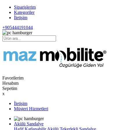
Siparişlerim
Kategoriler
İletişim
+905444191044
Favorilerim
Hesabım
Sepetim
x
İletişim
Müşteri Hizmetleri
Akülü Sandalye
Hafif Katlanabilir Akülü Tekerlekli Sandalye