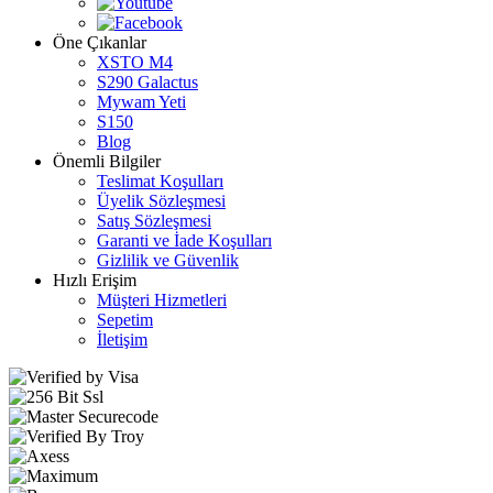
Öne Çıkanlar
XSTO M4
S290 Galactus
Mywam Yeti
S150
Blog
Önemli Bilgiler
Teslimat Koşulları
Üyelik Sözleşmesi
Satış Sözleşmesi
Garanti ve İade Koşulları
Gizlilik ve Güvenlik
Hızlı Erişim
Müşteri Hizmetleri
Sepetim
İletişim