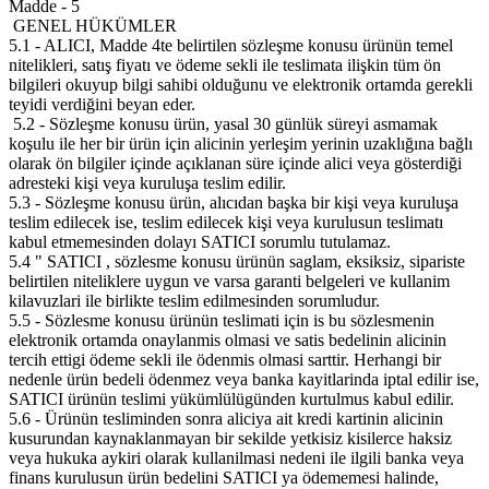
Madde - 5
GENEL HÜKÜMLER
5.1 - ALICI, Madde 4te belirtilen sözleşme konusu ürünün temel
nitelikleri, satış fiyatı ve ödeme sekli ile teslimata ilişkin tüm ön
bilgileri okuyup bilgi sahibi olduğunu ve elektronik ortamda gerekli
teyidi verdiğini beyan eder.
5.2 - Sözleşme konusu ürün, yasal 30 günlük süreyi asmamak
koşulu ile her bir ürün için alicinin yerleşim yerinin uzaklığına bağlı
olarak ön bilgiler içinde açıklanan süre içinde alici veya gösterdiği
adresteki kişi veya kuruluşa teslim edilir.
5.3 - Sözleşme konusu ürün, alıcıdan başka bir kişi veya kuruluşa
teslim edilecek ise, teslim edilecek kişi veya kurulusun teslimatı
kabul etmemesinden dolayı SATICI sorumlu tutulamaz.
5.4 " SATICI , sözlesme konusu ürünün saglam, eksiksiz, sipariste
belirtilen niteliklere uygun ve varsa garanti belgeleri ve kullanim
kilavuzlari ile birlikte teslim edilmesinden sorumludur.
5.5 - Sözlesme konusu ürünün teslimati için is bu sözlesmenin
elektronik ortamda onaylanmis olmasi ve satis bedelinin alicinin
tercih ettigi ödeme sekli ile ödenmis olmasi sarttir. Herhangi bir
nedenle ürün bedeli ödenmez veya banka kayitlarinda iptal edilir ise,
SATICI ürünün teslimi yükümlülügünden kurtulmus kabul edilir.
5.6 - Ürünün tesliminden sonra aliciya ait kredi kartinin alicinin
kusurundan kaynaklanmayan bir sekilde yetkisiz kisilerce haksiz
veya hukuka aykiri olarak kullanilmasi nedeni ile ilgili banka veya
finans kurulusun ürün bedelini SATICI ya ödememesi halinde,