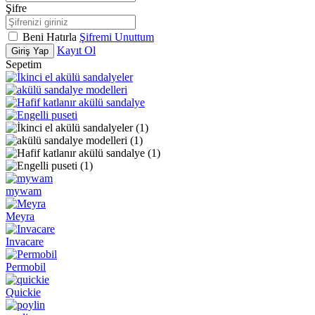
Şifre
Beni Hatırla
Şifremi Unuttum
Kayıt Ol
Giriş Yap
Sepetim
mywam
Meyra
Invacare
Permobil
Quickie