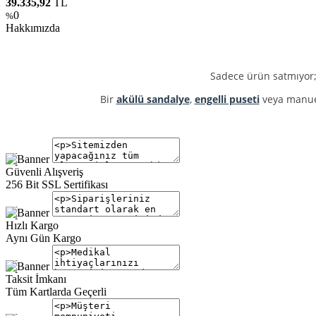
39.335,92
TL
0
%
Hakkımızda
Sadece ürün satmıyor;
Bir
akülü sandalye
,
engelli puseti
veya manu
Güvenli Alışveriş
256 Bit SSL Sertifikası
Hızlı Kargo
Aynı Gün Kargo
Taksit İmkanı
Tüm Kartlarda Geçerli