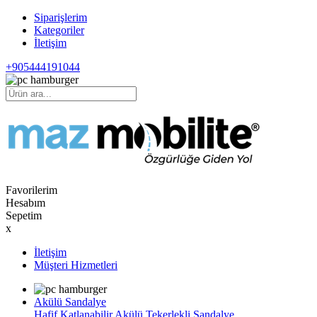
Siparişlerim
Kategoriler
İletişim
+905444191044
Favorilerim
Hesabım
Sepetim
x
İletişim
Müşteri Hizmetleri
Akülü Sandalye
Hafif Katlanabilir Akülü Tekerlekli Sandalye