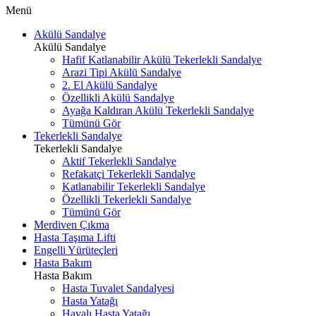
Menü
Akülü Sandalye
Akülü Sandalye
Hafif Katlanabilir Akülü Tekerlekli Sandalye
Arazi Tipi Akülü Sandalye
2. El Akülü Sandalye
Özellikli Akülü Sandalye
Ayağa Kaldıran Akülü Tekerlekli Sandalye
Tümünü Gör
Tekerlekli Sandalye
Tekerlekli Sandalye
Aktif Tekerlekli Sandalye
Refakatçi Tekerlekli Sandalye
Katlanabilir Tekerlekli Sandalye
Özellikli Tekerlekli Sandalye
Tümünü Gör
Merdiven Çıkma
Hasta Taşıma Lifti
Engelli Yürüteçleri
Hasta Bakım
Hasta Bakım
Hasta Tuvalet Sandalyesi
Hasta Yatağı
Havalı Hasta Yatağı