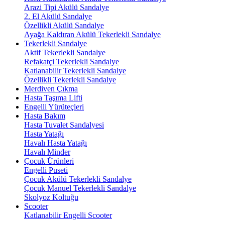
Arazi Tipi Akülü Sandalye
2. El Akülü Sandalye
Özellikli Akülü Sandalye
Ayağa Kaldıran Akülü Tekerlekli Sandalye
Tekerlekli Sandalye
Aktif Tekerlekli Sandalye
Refakatçi Tekerlekli Sandalye
Katlanabilir Tekerlekli Sandalye
Özellikli Tekerlekli Sandalye
Merdiven Çıkma
Hasta Taşıma Lifti
Engelli Yürüteçleri
Hasta Bakım
Hasta Tuvalet Sandalyesi
Hasta Yatağı
Havalı Hasta Yatağı
Havalı Minder
Çocuk Ürünleri
Engelli Puseti
Çocuk Akülü Tekerlekli Sandalye
Çocuk Manuel Tekerlekli Sandalye
Skolyoz Koltuğu
Scooter
Katlanabilir Engelli Scooter