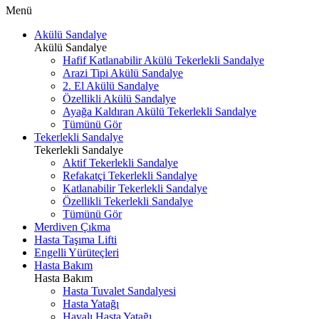
Menü
Akülü Sandalye
Akülü Sandalye
Hafif Katlanabilir Akülü Tekerlekli Sandalye
Arazi Tipi Akülü Sandalye
2. El Akülü Sandalye
Özellikli Akülü Sandalye
Ayağa Kaldıran Akülü Tekerlekli Sandalye
Tümünü Gör
Tekerlekli Sandalye
Tekerlekli Sandalye
Aktif Tekerlekli Sandalye
Refakatçi Tekerlekli Sandalye
Katlanabilir Tekerlekli Sandalye
Özellikli Tekerlekli Sandalye
Tümünü Gör
Merdiven Çıkma
Hasta Taşıma Lifti
Engelli Yürüteçleri
Hasta Bakım
Hasta Bakım
Hasta Tuvalet Sandalyesi
Hasta Yatağı
Havalı Hasta Yatağı