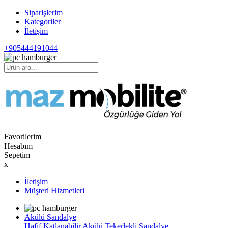
Siparişlerim
Kategoriler
İletişim
+905444191044
Favorilerim
Hesabım
Sepetim
x
İletişim
Müşteri Hizmetleri
Akülü Sandalye
Hafif Katlanabilir Akülü Tekerlekli Sandalye