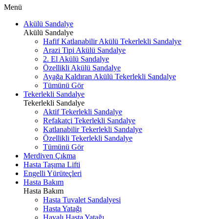
Menü
Akülü Sandalye
Akülü Sandalye
Hafif Katlanabilir Akülü Tekerlekli Sandalye
Arazi Tipi Akülü Sandalye
2. El Akülü Sandalye
Özellikli Akülü Sandalye
Ayağa Kaldıran Akülü Tekerlekli Sandalye
Tümünü Gör
Tekerlekli Sandalye
Tekerlekli Sandalye
Aktif Tekerlekli Sandalye
Refakatçi Tekerlekli Sandalye
Katlanabilir Tekerlekli Sandalye
Özellikli Tekerlekli Sandalye
Tümünü Gör
Merdiven Çıkma
Hasta Taşıma Lifti
Engelli Yürüteçleri
Hasta Bakım
Hasta Bakım
Hasta Tuvalet Sandalyesi
Hasta Yatağı
Havalı Hasta Yatağı