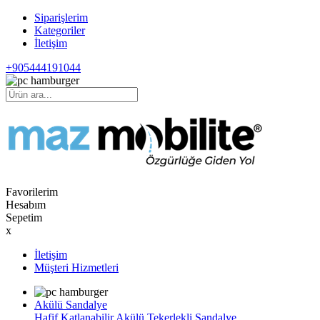
Siparişlerim
Kategoriler
İletişim
+905444191044
Favorilerim
Hesabım
Sepetim
x
İletişim
Müşteri Hizmetleri
Akülü Sandalye
Hafif Katlanabilir Akülü Tekerlekli Sandalye