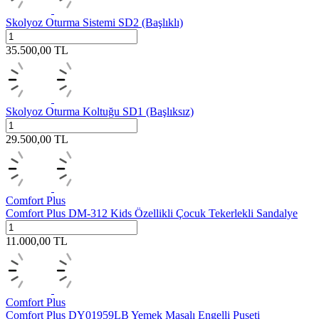
Skolyoz Oturma Sistemi SD2 (Başlıklı)
35.500,00
TL
Skolyoz Oturma Koltuğu SD1 (Başlıksız)
29.500,00
TL
Comfort Plus
Comfort Plus DM-312 Kids Özellikli Çocuk Tekerlekli Sandalye
11.000,00
TL
Comfort Plus
Comfort Plus DY01959LB Yemek Masalı Engelli Puseti