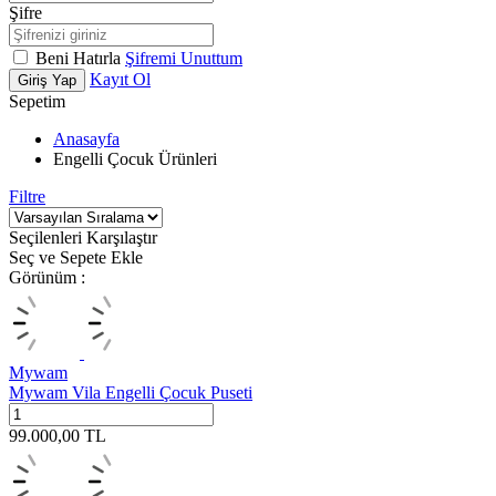
Şifre
Beni Hatırla
Şifremi Unuttum
Kayıt Ol
Giriş Yap
Sepetim
Anasayfa
Engelli Çocuk Ürünleri
Filtre
Seçilenleri Karşılaştır
Seç ve Sepete Ekle
Görünüm :
Mywam
Mywam Vila Engelli Çocuk Puseti
99.000,00
TL