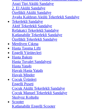
Arazi Tipi Akülü Sandalye
2. El Akülü Sandalye
Özellikli Akülü Sandalye
Ayağa Kaldıran Akülü Tekerlekli Sandalye
Tekerlekli Sandalye
Aktif Tekerlekli Sandalye
Refakatçi Tekerlekli Sandalye
Katlanabilir Tekerlekli Sandalye
Özellikli Tekerlekli Sandalye
Merdiven Çıkma
Hasta Taşıma Lifti
Engelli Yürüteçleri
Hasta Bakım
Hasta Tuvalet Sandalyesi
Hasta Yatağı
Havalı Hasta Yatağı
Havalı Minder
Çocuk Ürünleri
Engelli Puseti
Çocuk Akülü Tekerlekli Sandalye
Çocuk Manuel Tekerlekli Sandalye
Skolyoz Koltuğu
Scooter
Katlanabilir Engelli Scooter