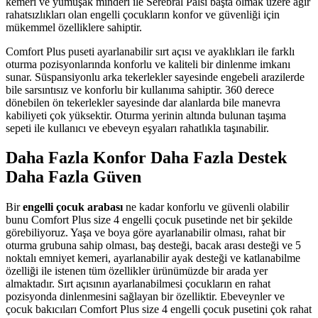
kemeri ve yumuşak minderi ile Serebral Palsi başta olmak üzere ağır
rahatsızlıkları olan engelli çocukların konfor ve güvenliği için
mükemmel özelliklere sahiptir.
Comfort Plus puseti ayarlanabilir sırt açısı ve ayaklıkları ile farklı
oturma pozisyonlarında konforlu ve kaliteli bir dinlenme imkanı
sunar. Süspansiyonlu arka tekerlekler sayesinde engebeli arazilerde
bile sarsıntısız ve konforlu bir kullanıma sahiptir. 360 derece
dönebilen ön tekerlekler sayesinde dar alanlarda bile manevra
kabiliyeti çok yüksektir. Oturma yerinin altında bulunan taşıma
sepeti ile kullanıcı ve ebeveyn eşyaları rahatlıkla taşınabilir.
Daha Fazla Konfor Daha Fazla Destek
Daha Fazla Güven
Bir
engelli çocuk arabası
ne kadar konforlu ve güvenli olabilir
bunu Comfort Plus size 4 engelli çocuk pusetinde net bir şekilde
görebiliyoruz. Yaşa ve boya göre ayarlanabilir olması, rahat bir
oturma grubuna sahip olması, baş desteği, bacak arası desteği ve 5
noktalı emniyet kemeri, ayarlanabilir ayak desteği ve katlanabilme
özelliği ile istenen tüm özellikler ürünümüzde bir arada yer
almaktadır. Sırt açısının ayarlanabilmesi çocukların en rahat
pozisyonda dinlenmesini sağlayan bir özelliktir. Ebeveynler ve
çocuk bakıcıları Comfort Plus size 4 engelli çocuk pusetini çok rahat