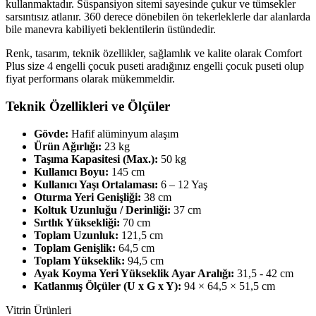
kullanmaktadır. Süspansiyon sitemi sayesinde çukur ve tümsekler
sarsıntısız atlanır. 360 derece dönebilen ön tekerleklerle dar alanlarda
bile manevra kabiliyeti beklentilerin üstündedir.
Renk, tasarım, teknik özellikler, sağlamlık ve kalite olarak Comfort
Plus size 4 engelli çocuk puseti aradığınız engelli çocuk puseti olup
fiyat performans olarak mükemmeldir.
Teknik Özellikleri ve Ölçüler
Gövde:
Hafif alüminyum alaşım
Ürün Ağırlığı:
23 kg
Taşıma Kapasitesi (Max.):
50 kg
Kullanıcı Boyu:
145 cm
Kullanıcı Yaşı Ortalaması:
6 – 12 Yaş
Oturma Yeri Genişliği:
38 cm
Koltuk Uzunluğu / Derinliği:
37 cm
Sırtlık Yüksekliği:
70 cm
Toplam Uzunluk:
121,5 cm
Toplam Genişlik:
64,5 cm
Toplam Yükseklik:
94,5 cm
Ayak Koyma Yeri Yükseklik Ayar Aralığı:
31,5 - 42 cm
Katlanmış Ölçüler (U x G x Y):
94 × 64,5 × 51,5 cm
Vitrin Ürünleri