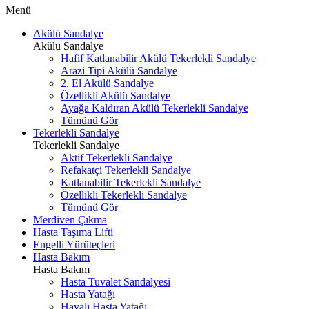
Menü
Akülü Sandalye
Akülü Sandalye
Hafif Katlanabilir Akülü Tekerlekli Sandalye
Arazi Tipi Akülü Sandalye
2. El Akülü Sandalye
Özellikli Akülü Sandalye
Ayağa Kaldıran Akülü Tekerlekli Sandalye
Tümünü Gör
Tekerlekli Sandalye
Tekerlekli Sandalye
Aktif Tekerlekli Sandalye
Refakatçi Tekerlekli Sandalye
Katlanabilir Tekerlekli Sandalye
Özellikli Tekerlekli Sandalye
Tümünü Gör
Merdiven Çıkma
Hasta Taşıma Lifti
Engelli Yürüteçleri
Hasta Bakım
Hasta Bakım
Hasta Tuvalet Sandalyesi
Hasta Yatağı
Havalı Hasta Yatağı