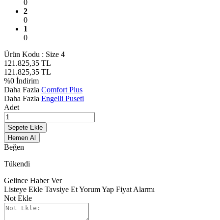
0
2
0
1
0
Ürün Kodu :
Size 4
121.825,35
TL
121.825,35
TL
%
0
İndirim
Daha Fazla
Comfort Plus
Daha Fazla
Engelli Puseti
Adet
Sepete Ekle
Hemen Al
Beğen
Tükendi
Gelince Haber Ver
Listeye Ekle
Tavsiye Et
Yorum Yap
Fiyat Alarmı
Not Ekle