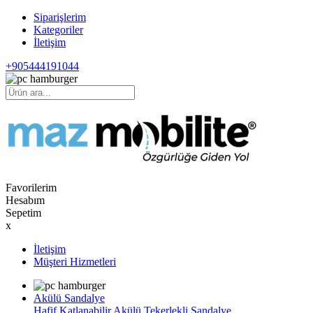
Siparişlerim
Kategoriler
İletişim
+905444191044
Favorilerim
Hesabım
Sepetim
x
İletişim
Müşteri Hizmetleri
Akülü Sandalye
Hafif Katlanabilir Akülü Tekerlekli Sandalye