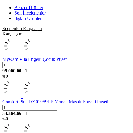
Benzer Ürünler
Son İncelenenler
İlişkili Ürünler
Seçilenleri Karşılaştır
Karşılaştır
Mywam Vila Engelli Çocuk Puseti
99.000,00
TL
0
%
Comfort Plus DY01959LB Yemek Masalı Engelli Puseti
34.364,66
TL
0
%