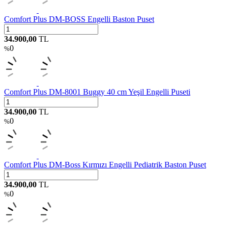
Comfort Plus DM-BOSS Engelli Baston Puset
34.900,00
TL
0
%
Comfort Plus DM-8001 Buggy 40 cm Yeşil Engelli Puseti
34.900,00
TL
0
%
Comfort Plus DM-Boss Kırmızı Engelli Pediatrik Baston Puset
34.900,00
TL
0
%