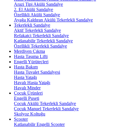
Arazi Tipi Akülü Sandalye
2. El Akülü Sandalye
Özellikli Akülü Sandalye
Ayağa Kaldıran Akülü Tekerlekli Sandalye
Tekerlekli Sandalye
Aktif Tekerlekli Sandalye
Refakatçi Tekerlekli Sandalye
Katlanabilir Tekerlekli Sandalye
Özellikli Tekerlekli Sandalye
Merdiven Çıkma
Hasta Taşıma Lifti
Engelli Yürüteçleri
Hasta Bakım
Hasta Tuvalet Sandalyesi
Hasta Yatağı
Havalı Hasta Yatağı
Havalı Minder
Çocuk Ürünleri
Engelli Puseti
Çocuk Akülü Tekerlekli Sandalye
Çocuk Manuel Tekerlekli Sandalye
Skolyoz Koltuğu
Scooter
Katlanabilir Engelli Scooter