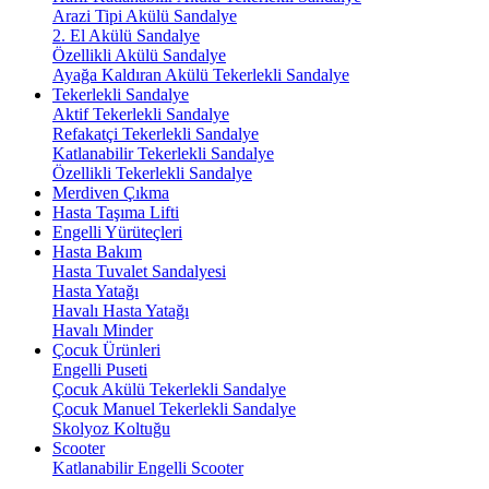
Arazi Tipi Akülü Sandalye
2. El Akülü Sandalye
Özellikli Akülü Sandalye
Ayağa Kaldıran Akülü Tekerlekli Sandalye
Tekerlekli Sandalye
Aktif Tekerlekli Sandalye
Refakatçi Tekerlekli Sandalye
Katlanabilir Tekerlekli Sandalye
Özellikli Tekerlekli Sandalye
Merdiven Çıkma
Hasta Taşıma Lifti
Engelli Yürüteçleri
Hasta Bakım
Hasta Tuvalet Sandalyesi
Hasta Yatağı
Havalı Hasta Yatağı
Havalı Minder
Çocuk Ürünleri
Engelli Puseti
Çocuk Akülü Tekerlekli Sandalye
Çocuk Manuel Tekerlekli Sandalye
Skolyoz Koltuğu
Scooter
Katlanabilir Engelli Scooter