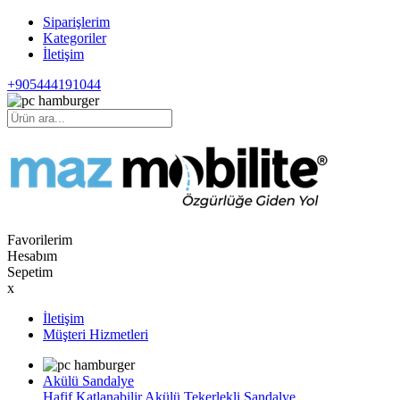
Siparişlerim
Kategoriler
İletişim
+905444191044
Favorilerim
Hesabım
Sepetim
x
İletişim
Müşteri Hizmetleri
Akülü Sandalye
Hafif Katlanabilir Akülü Tekerlekli Sandalye