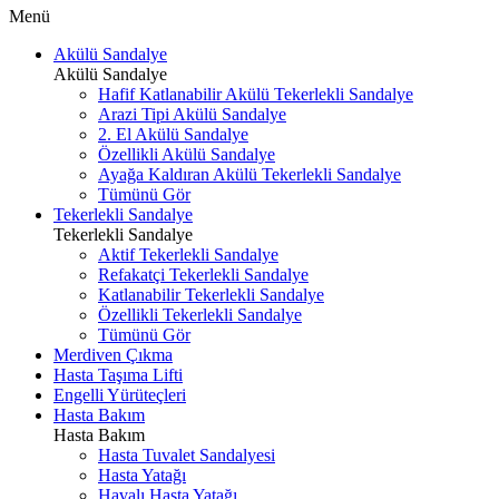
Menü
Akülü Sandalye
Akülü Sandalye
Hafif Katlanabilir Akülü Tekerlekli Sandalye
Arazi Tipi Akülü Sandalye
2. El Akülü Sandalye
Özellikli Akülü Sandalye
Ayağa Kaldıran Akülü Tekerlekli Sandalye
Tümünü Gör
Tekerlekli Sandalye
Tekerlekli Sandalye
Aktif Tekerlekli Sandalye
Refakatçi Tekerlekli Sandalye
Katlanabilir Tekerlekli Sandalye
Özellikli Tekerlekli Sandalye
Tümünü Gör
Merdiven Çıkma
Hasta Taşıma Lifti
Engelli Yürüteçleri
Hasta Bakım
Hasta Bakım
Hasta Tuvalet Sandalyesi
Hasta Yatağı
Havalı Hasta Yatağı