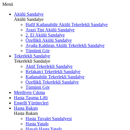
Menü
Akülü Sandalye
Akülü Sandalye
Hafif Katlanabilir Akülü Tekerlekli Sandalye
Arazi Tipi Akülü Sandalye
2. El Akülü Sandalye
Özellikli Akülü Sandalye
Ayağa Kaldıran Akülü Tekerlekli Sandalye
Tümünü Gör
Tekerlekli Sandalye
Tekerlekli Sandalye
Aktif Tekerlekli Sandalye
Refakatçi Tekerlekli Sandalye
Katlanabilir Tekerlekli Sandalye
Özellikli Tekerlekli Sandalye
Tümünü Gör
Merdiven Çıkma
Hasta Taşıma Lifti
Engelli Yürüteçleri
Hasta Bakım
Hasta Bakım
Hasta Tuvalet Sandalyesi
Hasta Yatağı
Havalı Hasta Yatağı