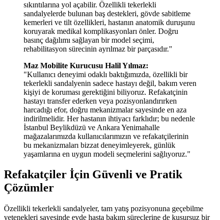
sıkıntılarına yol açabilir. Özellikli tekerlekli
sandalyelerde bulunan baş destekleri, gövde sabitleme
kemerleri ve tilt özellikleri, hastanın anatomik duruşunu
koruyarak medikal komplikasyonları önler. Doğru
basınç dağılımı sağlayan bir model seçimi,
rehabilitasyon sürecinin ayrılmaz bir parçasıdır."
Maz Mobilite Kurucusu Halil Yılmaz:
"Kullanıcı deneyimi odaklı baktığımızda, özellikli bir
tekerlekli sandalyenin sadece hastayı değil, bakım veren
kişiyi de koruması gerektiğini biliyoruz. Refakatçinin
hastayı transfer ederken veya pozisyonlandırırken
harcadığı efor, doğru mekanizmalar sayesinde en aza
indirilmelidir. Her hastanın ihtiyacı farklıdır; bu nedenle
İstanbul Beylikdüzü ve Ankara Yenimahalle
mağazalarımızda kullanıcılarımızın ve refakatçilerinin
bu mekanizmaları bizzat deneyimleyerek, günlük
yaşamlarına en uygun modeli seçmelerini sağlıyoruz."
Refakatçiler İçin Güvenli ve Pratik
Çözümler
Özellikli tekerlekli sandalyeler, tam yatış pozisyonuna geçebilme
yetenekleri sayesinde evde hasta bakım süreçlerine de kusursuz bir