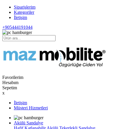
Siparişlerim
Kategoriler
İletişim
+905444191044
Favorilerim
Hesabım
Sepetim
x
İletişim
Müşteri Hizmetleri
Akülü Sandalye
Hafif Katlanabilir Akülü Tekerlekli Sandalye