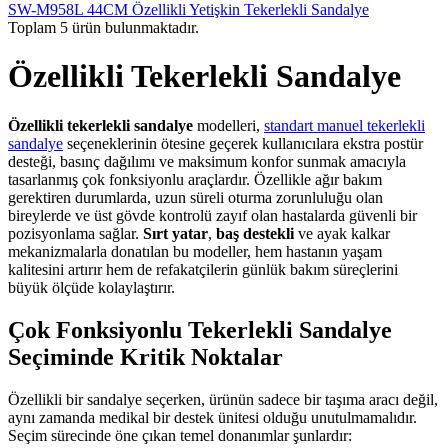
SW-M958L 44CM Özellikli Yetişkin Tekerlekli Sandalye
Toplam
5
ürün bulunmaktadır.
Özellikli Tekerlekli Sandalye
Özellikli tekerlekli sandalye
modelleri,
standart manuel tekerlekli
sandalye
seçeneklerinin ötesine geçerek kullanıcılara ekstra postür
desteği, basınç dağılımı ve maksimum konfor sunmak amacıyla
tasarlanmış çok fonksiyonlu araçlardır. Özellikle ağır bakım
gerektiren durumlarda, uzun süreli oturma zorunluluğu olan
bireylerde ve üst gövde kontrolü zayıf olan hastalarda güvenli bir
pozisyonlama sağlar.
Sırt yatar
,
baş destekli
ve ayak kalkar
mekanizmalarla donatılan bu modeller, hem hastanın yaşam
kalitesini artırır hem de refakatçilerin günlük bakım süreçlerini
büyük ölçüde kolaylaştırır.
Çok Fonksiyonlu Tekerlekli Sandalye
Seçiminde Kritik Noktalar
Özellikli bir sandalye seçerken, ürünün sadece bir taşıma aracı değil,
aynı zamanda medikal bir destek ünitesi olduğu unutulmamalıdır.
Seçim sürecinde öne çıkan temel donanımlar şunlardır: