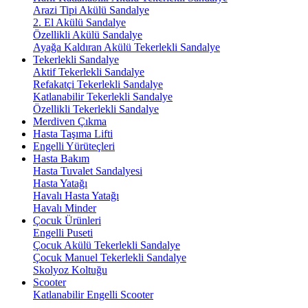
Arazi Tipi Akülü Sandalye
2. El Akülü Sandalye
Özellikli Akülü Sandalye
Ayağa Kaldıran Akülü Tekerlekli Sandalye
Tekerlekli Sandalye
Aktif Tekerlekli Sandalye
Refakatçi Tekerlekli Sandalye
Katlanabilir Tekerlekli Sandalye
Özellikli Tekerlekli Sandalye
Merdiven Çıkma
Hasta Taşıma Lifti
Engelli Yürüteçleri
Hasta Bakım
Hasta Tuvalet Sandalyesi
Hasta Yatağı
Havalı Hasta Yatağı
Havalı Minder
Çocuk Ürünleri
Engelli Puseti
Çocuk Akülü Tekerlekli Sandalye
Çocuk Manuel Tekerlekli Sandalye
Skolyoz Koltuğu
Scooter
Katlanabilir Engelli Scooter