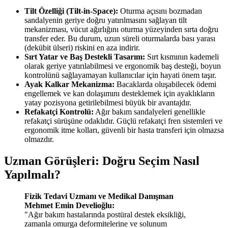
Tilt Özelliği (Tilt-in-Space):
Oturma açısını bozmadan
sandalyenin geriye doğru yatırılmasını sağlayan tilt
mekanizması, vücut ağırlığını oturma yüzeyinden sırta doğru
transfer eder. Bu durum, uzun süreli oturmalarda bası yarası
(dekübit ülseri) riskini en aza indirir.
Sırt Yatar ve Baş Destekli Tasarım:
Sırt kısmının kademeli
olarak geriye yatırılabilmesi ve ergonomik baş desteği, boyun
kontrolünü sağlayamayan kullanıcılar için hayati önem taşır.
Ayak Kalkar Mekanizma:
Bacaklarda oluşabilecek ödemi
engellemek ve kan dolaşımını desteklemek için ayaklıkların
yatay pozisyona getirilebilmesi büyük bir avantajdır.
Refakatçi Kontrolü:
Ağır bakım sandalyeleri genellikle
refakatçi sürüşüne odaklıdır. Güçlü refakatçi fren sistemleri ve
ergonomik itme kolları, güvenli bir hasta transferi için olmazsa
olmazdır.
Uzman Görüşleri: Doğru Seçim Nasıl
Yapılmalı?
Fizik Tedavi Uzmanı ve Medikal Danışman
Mehmet Emin Develioğlu:
"Ağır bakım hastalarında postüral destek eksikliği,
zamanla omurga deformitelerine ve solunum