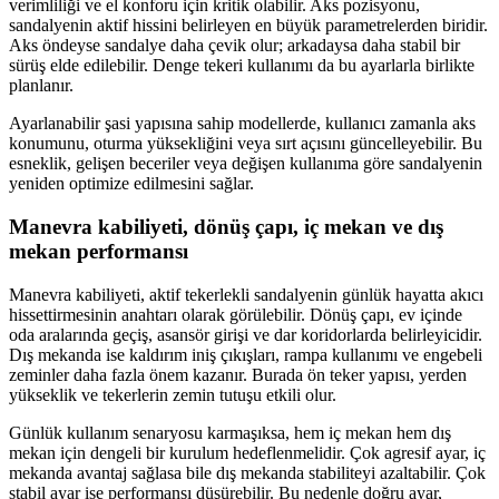
verimliliği ve el konforu için kritik olabilir. Aks pozisyonu,
sandalyenin aktif hissini belirleyen en büyük parametrelerden biridir.
Aks öndeyse sandalye daha çevik olur; arkadaysa daha stabil bir
sürüş elde edilebilir. Denge tekeri kullanımı da bu ayarlarla birlikte
planlanır.
Ayarlanabilir şasi yapısına sahip modellerde, kullanıcı zamanla aks
konumunu, oturma yüksekliğini veya sırt açısını güncelleyebilir. Bu
esneklik, gelişen beceriler veya değişen kullanıma göre sandalyenin
yeniden optimize edilmesini sağlar.
Manevra kabiliyeti, dönüş çapı, iç mekan ve dış
mekan performansı
Manevra kabiliyeti, aktif tekerlekli sandalyenin günlük hayatta akıcı
hissettirmesinin anahtarı olarak görülebilir. Dönüş çapı, ev içinde
oda aralarında geçiş, asansör girişi ve dar koridorlarda belirleyicidir.
Dış mekanda ise kaldırım iniş çıkışları, rampa kullanımı ve engebeli
zeminler daha fazla önem kazanır. Burada ön teker yapısı, yerden
yükseklik ve tekerlerin zemin tutuşu etkili olur.
Günlük kullanım senaryosu karmaşıksa, hem iç mekan hem dış
mekan için dengeli bir kurulum hedeflenmelidir. Çok agresif ayar, iç
mekanda avantaj sağlasa bile dış mekanda stabiliteyi azaltabilir. Çok
stabil ayar ise performansı düşürebilir. Bu nedenle doğru ayar,