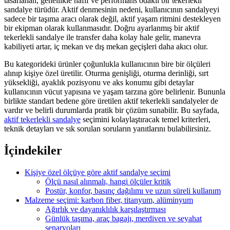
tasarlanan, genellikle hafif ve performans odaklı bir tekerlekli
sandalye türüdür. Aktif denmesinin nedeni, kullanıcının sandalyeyi
sadece bir taşıma aracı olarak değil, aktif yaşam ritmini destekleyen
bir ekipman olarak kullanmasıdır. Doğru ayarlanmış bir aktif
tekerlekli sandalye ile transfer daha kolay hale gelir, manevra
kabiliyeti artar, iç mekan ve dış mekan geçişleri daha akıcı olur.
Bu kategorideki ürünler çoğunlukla kullanıcının bire bir ölçüleri
alınıp kişiye özel üretilir. Oturma genişliği, oturma derinliği, sırt
yüksekliği, ayaklık pozisyonu ve aks konumu gibi detaylar
kullanıcının vücut yapısına ve yaşam tarzına göre belirlenir. Bununla
birlikte standart bedene göre üretilen aktif tekerlekli sandalyeler de
vardır ve belirli durumlarda pratik bir çözüm sunabilir. Bu sayfada,
aktif tekerlekli sandalye
seçimini kolaylaştıracak temel kriterleri,
teknik detayları ve sık sorulan soruların yanıtlarını bulabilirsiniz.
İçindekiler
Kişiye özel ölçüye göre aktif sandalye seçimi
Ölçü nasıl alınmalı, hangi ölçüler kritik
Postür, konfor, basınç dağılımı ve uzun süreli kullanım
Malzeme seçimi: karbon fiber, titanyum, alüminyum
Ağırlık ve dayanıklılık karşılaştırması
Günlük taşıma, araç bagajı, merdiven ve seyahat
senaryoları