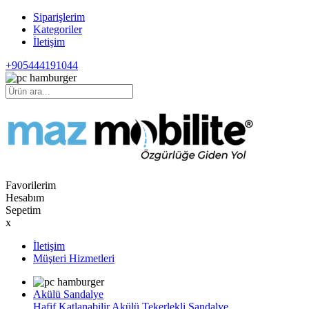
Siparişlerim
Kategoriler
İletişim
+905444191044
Favorilerim
Hesabım
Sepetim
x
İletişim
Müşteri Hizmetleri
Akülü Sandalye
Hafif Katlanabilir Akülü Tekerlekli Sandalye