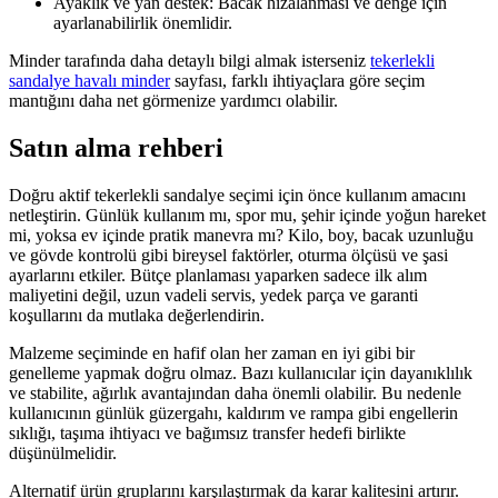
Ayaklık ve yan destek: Bacak hizalanması ve denge için
ayarlanabilirlik önemlidir.
Minder tarafında daha detaylı bilgi almak isterseniz
tekerlekli
sandalye havalı minder
sayfası, farklı ihtiyaçlara göre seçim
mantığını daha net görmenize yardımcı olabilir.
Satın alma rehberi
Doğru aktif tekerlekli sandalye seçimi için önce kullanım amacını
netleştirin. Günlük kullanım mı, spor mu, şehir içinde yoğun hareket
mi, yoksa ev içinde pratik manevra mı? Kilo, boy, bacak uzunluğu
ve gövde kontrolü gibi bireysel faktörler, oturma ölçüsü ve şasi
ayarlarını etkiler. Bütçe planlaması yaparken sadece ilk alım
maliyetini değil, uzun vadeli servis, yedek parça ve garanti
koşullarını da mutlaka değerlendirin.
Malzeme seçiminde en hafif olan her zaman en iyi gibi bir
genelleme yapmak doğru olmaz. Bazı kullanıcılar için dayanıklılık
ve stabilite, ağırlık avantajından daha önemli olabilir. Bu nedenle
kullanıcının günlük güzergahı, kaldırım ve rampa gibi engellerin
sıklığı, taşıma ihtiyacı ve bağımsız transfer hedefi birlikte
düşünülmelidir.
Alternatif ürün gruplarını karşılaştırmak da karar kalitesini artırır.