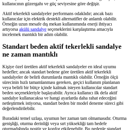
kullanıcının güzergahı ve güç seviyesine göre değişir.
Aktif tekerlekli sandalyeler performans odaklıdır; ancak bazı
kullanıcılar için elektrik destekli alternatifler de anlamlı olabilir.
Örneğin uzun mesafe dış mekan kullanımında enerji ihtiyacı
artıyorsa
akülü sandalye
seçeneklerini karşılaştırma amacıyla
incelemek mantıklı bir adım olabilir.
Standart beden aktif tekerlekli sandalye
ne zaman mantıklı
Kişiye özel üretilen aktif tekerlekli sandalyeler en ideal uyumu
hedefler; ancak standart bedene göre üretilen aktif tekerlekli
sandalyeler de belirli durumlarda mantıklı olabilir. Örneğin ölçü
sürecinin hızlı tamamlanması gereken, geçici kullanım planlanan
veya belirli bir bütçe içinde kalmak isteyen kullanıcılar standart
beden seçenekleriyle başlayabilir. Ayrıca kullanıcı ilk defa aktif
sandalye kullanacaksa ve hangi ayarlarda daha rahat edeceğini
netleştirmek istiyorsa, standart beden bir model deneme süreci gibi
değerlendirilebilir.
Buradaki temel uzlaşı, uyumun her zaman tam olmamasıdır. Oturma
genişliği, oturma derinliği veya sırt yüksekliği tam hedefe
oturmadığında postür ve konfor etkilenebilir. Bu nedenle standart