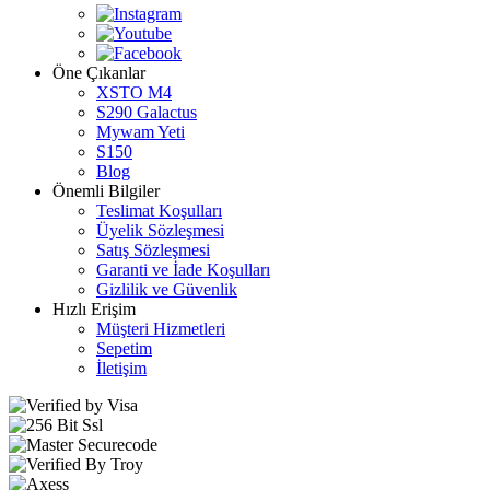
Öne Çıkanlar
XSTO M4
S290 Galactus
Mywam Yeti
S150
Blog
Önemli Bilgiler
Teslimat Koşulları
Üyelik Sözleşmesi
Satış Sözleşmesi
Garanti ve İade Koşulları
Gizlilik ve Güvenlik
Hızlı Erişim
Müşteri Hizmetleri
Sepetim
İletişim