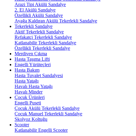
Arazi Tipi Akülü Sandalye
2. El Akülü Sandalye
Özellikli Akülü Sandalye
Ayağa Kaldıran Akülü Tekerlekli Sandalye
Tekerlekli Sandalye
Aktif Tekerlekli Sandalye
Refakatçi Tekerlekli Sandalye
Katlanabilir Tekerlekli Sandalye
Özellikli Tekerlekli Sandalye
Merdiven Çıkma
Hasta Taşıma Lifti
Engelli Yürüteçleri
Hasta Bakım
Hasta Tuvalet Sandalyesi
Hasta Yatağı
Havalı Hasta Yatağı
Havalı Minder
Çocuk Ürünleri
Engelli Puseti
Çocuk Akülü Tekerlekli Sandalye
Çocuk Manuel Tekerlekli Sandalye
Skolyoz Koltuğu
Scooter
Katlanabilir Engelli Scooter