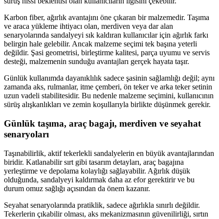
sürüş hissi beklentisi olan kullanıcıların ilgisini çekebilir.
Karbon fiber, ağırlık avantajını öne çıkaran bir malzemedir. Taşıma
ve araca yükleme ihtiyacı olan, merdiven veya dar alan
senaryolarında sandalyeyi sık kaldıran kullanıcılar için ağırlık farkı
belirgin hale gelebilir. Ancak malzeme seçimi tek başına yeterli
değildir. Şasi geometrisi, birleştirme kalitesi, parça uyumu ve servis
desteği, malzemenin sunduğu avantajları gerçek hayata taşır.
Günlük kullanımda dayanıklılık sadece şasinin sağlamlığı değil; aynı
zamanda aks, rulmanlar, itme çemberi, ön teker ve arka teker setinin
uzun vadeli stabilitesidir. Bu nedenle malzeme seçimini, kullanıcının
sürüş alışkanlıkları ve zemin koşullarıyla birlikte düşünmek gerekir.
Günlük taşıma, araç bagajı, merdiven ve seyahat
senaryoları
Taşınabilirlik, aktif tekerlekli sandalyelerin en büyük avantajlarından
biridir. Katlanabilir sırt gibi tasarım detayları, araç bagajına
yerleştirme ve depolama kolaylığı sağlayabilir. Ağırlık düşük
olduğunda, sandalyeyi kaldırmak daha az efor gerektirir ve bu
durum omuz sağlığı açısından da önem kazanır.
Seyahat senaryolarında pratiklik, sadece ağırlıkla sınırlı değildir.
Tekerlerin çıkabilir olması, aks mekanizmasının güvenilirliği, sırtın