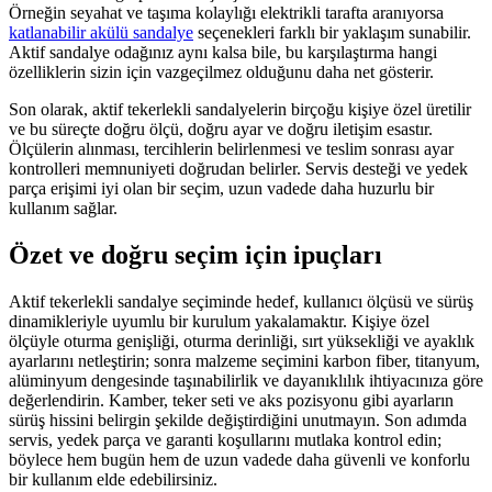
Örneğin seyahat ve taşıma kolaylığı elektrikli tarafta aranıyorsa
katlanabilir akülü sandalye
seçenekleri farklı bir yaklaşım sunabilir.
Aktif sandalye odağınız aynı kalsa bile, bu karşılaştırma hangi
özelliklerin sizin için vazgeçilmez olduğunu daha net gösterir.
Son olarak, aktif tekerlekli sandalyelerin birçoğu kişiye özel üretilir
ve bu süreçte doğru ölçü, doğru ayar ve doğru iletişim esastır.
Ölçülerin alınması, tercihlerin belirlenmesi ve teslim sonrası ayar
kontrolleri memnuniyeti doğrudan belirler. Servis desteği ve yedek
parça erişimi iyi olan bir seçim, uzun vadede daha huzurlu bir
kullanım sağlar.
Özet ve doğru seçim için ipuçları
Aktif tekerlekli sandalye seçiminde hedef, kullanıcı ölçüsü ve sürüş
dinamikleriyle uyumlu bir kurulum yakalamaktır. Kişiye özel
ölçüyle oturma genişliği, oturma derinliği, sırt yüksekliği ve ayaklık
ayarlarını netleştirin; sonra malzeme seçimini karbon fiber, titanyum,
alüminyum dengesinde taşınabilirlik ve dayanıklılık ihtiyacınıza göre
değerlendirin. Kamber, teker seti ve aks pozisyonu gibi ayarların
sürüş hissini belirgin şekilde değiştirdiğini unutmayın. Son adımda
servis, yedek parça ve garanti koşullarını mutlaka kontrol edin;
böylece hem bugün hem de uzun vadede daha güvenli ve konforlu
bir kullanım elde edebilirsiniz.