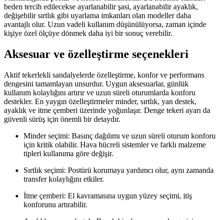
beden tercih edilecekse ayarlanabilir şasi, ayarlanabilir ayaklık,
değişebilir sırtlık gibi uyarlama imkanları olan modeller daha
avantajlı olur. Uzun vadeli kullanım düşünülüyorsa, zaman içinde
kişiye özel ölçüye dönmek daha iyi bir sonuç verebilir.
Aksesuar ve özelleştirme seçenekleri
Aktif tekerlekli sandalyelerde özelleştirme, konfor ve performans
dengesini tamamlayan unsurdur. Uygun aksesuarlar, günlük
kullanım kolaylığını artırır ve uzun süreli oturumlarda konforu
destekler. En yaygın özelleştirmeler minder, sırtlık, yan destek,
ayaklık ve itme çemberi üzerinde yoğunlaşır. Denge tekeri ayarı da
güvenli sürüş için önemli bir detaydır.
Minder seçimi: Basınç dağılımı ve uzun süreli oturum konforu
için kritik olabilir. Hava hücreli sistemler ve farklı malzeme
tipleri kullanıma göre değişir.
Sırtlık seçimi: Postürü korumaya yardımcı olur, aynı zamanda
transfer kolaylığını etkiler.
İtme çemberi: El kavramasına uygun yüzey seçimi, itiş
konforunu artırabilir.