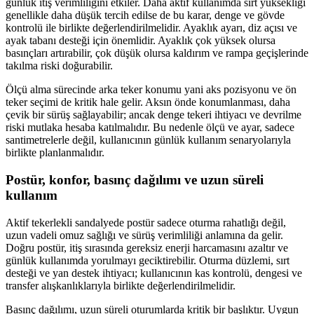
günlük itiş verimliliğini etkiler. Daha aktif kullanımda sırt yüksekliği
genellikle daha düşük tercih edilse de bu karar, denge ve gövde
kontrolü ile birlikte değerlendirilmelidir. Ayaklık ayarı, diz açısı ve
ayak tabanı desteği için önemlidir. Ayaklık çok yüksek olursa
basınçları artırabilir, çok düşük olursa kaldırım ve rampa geçişlerinde
takılma riski doğurabilir.
Ölçü alma sürecinde arka teker konumu yani aks pozisyonu ve ön
teker seçimi de kritik hale gelir. Aksın önde konumlanması, daha
çevik bir sürüş sağlayabilir; ancak denge tekeri ihtiyacı ve devrilme
riski mutlaka hesaba katılmalıdır. Bu nedenle ölçü ve ayar, sadece
santimetrelerle değil, kullanıcının günlük kullanım senaryolarıyla
birlikte planlanmalıdır.
Postür, konfor, basınç dağılımı ve uzun süreli
kullanım
Aktif tekerlekli sandalyede postür sadece oturma rahatlığı değil,
uzun vadeli omuz sağlığı ve sürüş verimliliği anlamına da gelir.
Doğru postür, itiş sırasında gereksiz enerji harcamasını azaltır ve
günlük kullanımda yorulmayı geciktirebilir. Oturma düzlemi, sırt
desteği ve yan destek ihtiyacı; kullanıcının kas kontrolü, dengesi ve
transfer alışkanlıklarıyla birlikte değerlendirilmelidir.
Basınç dağılımı, uzun süreli oturumlarda kritik bir başlıktır. Uygun