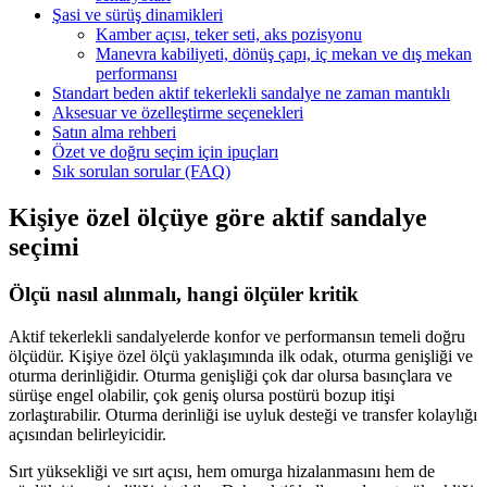
Şasi ve sürüş dinamikleri
Kamber açısı, teker seti, aks pozisyonu
Manevra kabiliyeti, dönüş çapı, iç mekan ve dış mekan
performansı
Standart beden aktif tekerlekli sandalye ne zaman mantıklı
Aksesuar ve özelleştirme seçenekleri
Satın alma rehberi
Özet ve doğru seçim için ipuçları
Sık sorulan sorular (FAQ)
Kişiye özel ölçüye göre aktif sandalye
seçimi
Ölçü nasıl alınmalı, hangi ölçüler kritik
Aktif tekerlekli sandalyelerde konfor ve performansın temeli doğru
ölçüdür. Kişiye özel ölçü yaklaşımında ilk odak, oturma genişliği ve
oturma derinliğidir. Oturma genişliği çok dar olursa basınçlara ve
sürüşe engel olabilir, çok geniş olursa postürü bozup itişi
zorlaştırabilir. Oturma derinliği ise uyluk desteği ve transfer kolaylığı
açısından belirleyicidir.
Sırt yüksekliği ve sırt açısı, hem omurga hizalanmasını hem de