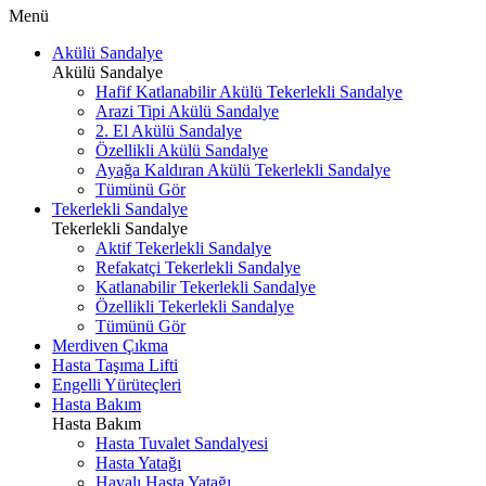
Menü
Akülü Sandalye
Akülü Sandalye
Hafif Katlanabilir Akülü Tekerlekli Sandalye
Arazi Tipi Akülü Sandalye
2. El Akülü Sandalye
Özellikli Akülü Sandalye
Ayağa Kaldıran Akülü Tekerlekli Sandalye
Tümünü Gör
Tekerlekli Sandalye
Tekerlekli Sandalye
Aktif Tekerlekli Sandalye
Refakatçi Tekerlekli Sandalye
Katlanabilir Tekerlekli Sandalye
Özellikli Tekerlekli Sandalye
Tümünü Gör
Merdiven Çıkma
Hasta Taşıma Lifti
Engelli Yürüteçleri
Hasta Bakım
Hasta Bakım
Hasta Tuvalet Sandalyesi
Hasta Yatağı
Havalı Hasta Yatağı