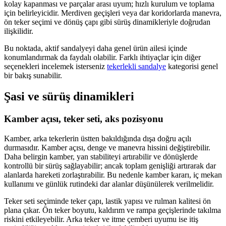
kolay kapanması ve parçalar arası uyum; hızlı kurulum ve toplama
için belirleyicidir. Merdiven geçişleri veya dar koridorlarda manevra,
ön teker seçimi ve dönüş çapı gibi sürüş dinamikleriyle doğrudan
ilişkilidir.
Bu noktada, aktif sandalyeyi daha genel ürün ailesi içinde
konumlandırmak da faydalı olabilir. Farklı ihtiyaçlar için diğer
seçenekleri incelemek isterseniz
tekerlekli sandalye
kategorisi genel
bir bakış sunabilir.
Şasi ve sürüş dinamikleri
Kamber açısı, teker seti, aks pozisyonu
Kamber, arka tekerlerin üstten bakıldığında dışa doğru açılı
durmasıdır. Kamber açısı, denge ve manevra hissini değiştirebilir.
Daha belirgin kamber, yan stabiliteyi artırabilir ve dönüşlerde
kontrollü bir sürüş sağlayabilir; ancak toplam genişliği artırarak dar
alanlarda hareketi zorlaştırabilir. Bu nedenle kamber kararı, iç mekan
kullanımı ve günlük rutindeki dar alanlar düşünülerek verilmelidir.
Teker seti seçiminde teker çapı, lastik yapısı ve rulman kalitesi ön
plana çıkar. Ön teker boyutu, kaldırım ve rampa geçişlerinde takılma
riskini etkileyebilir. Arka teker ve itme çemberi uyumu ise itiş