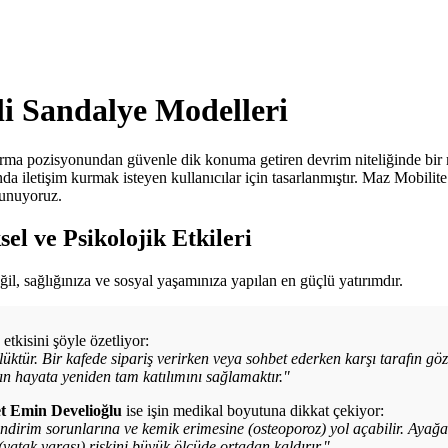
i Sandalye Modelleri
turma pozisyonundan güvenle dik konuma getiren devrim niteliğinde bir
nda iletişim kurmak isteyen kullanıcılar için tasarlanmıştır. Maz Mobil
sunuyoruz.
 ve Psikolojik Etkileri
ğil, sağlığınıza ve sosyal yaşamınıza yapılan en güçlü yatırımdır.
 etkisini şöyle özetliyor:
rlüktür. Bir kafede sipariş verirken veya sohbet ederken karşı tarafın g
ın hayata yeniden tam katılımını sağlamaktır."
t Emin Develioğlu
ise işin medikal boyutuna dikkat çekiyor:
ndirim sorunlarına ve kemik erimesine (osteoporoz) yol açabilir. Ayağa 
(yatak yarası) riskini büyük ölçüde ortadan kaldırır."