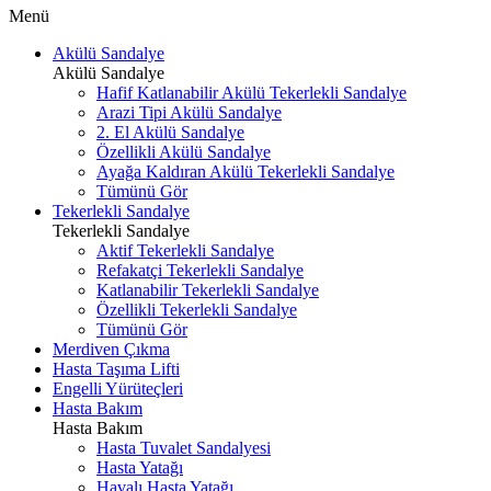
Menü
Akülü Sandalye
Akülü Sandalye
Hafif Katlanabilir Akülü Tekerlekli Sandalye
Arazi Tipi Akülü Sandalye
2. El Akülü Sandalye
Özellikli Akülü Sandalye
Ayağa Kaldıran Akülü Tekerlekli Sandalye
Tümünü Gör
Tekerlekli Sandalye
Tekerlekli Sandalye
Aktif Tekerlekli Sandalye
Refakatçi Tekerlekli Sandalye
Katlanabilir Tekerlekli Sandalye
Özellikli Tekerlekli Sandalye
Tümünü Gör
Merdiven Çıkma
Hasta Taşıma Lifti
Engelli Yürüteçleri
Hasta Bakım
Hasta Bakım
Hasta Tuvalet Sandalyesi
Hasta Yatağı
Havalı Hasta Yatağı