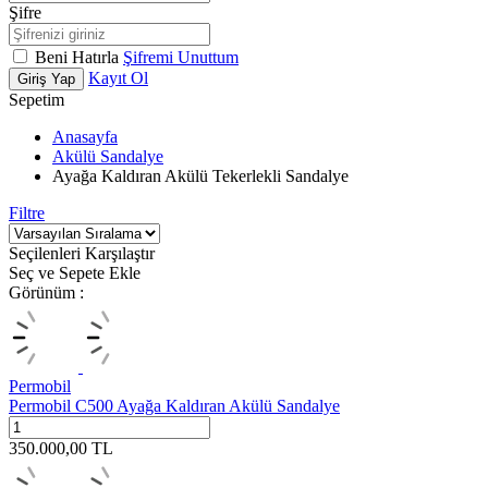
Şifre
Beni Hatırla
Şifremi Unuttum
Kayıt Ol
Giriş Yap
Sepetim
Anasayfa
Akülü Sandalye
Ayağa Kaldıran Akülü Tekerlekli Sandalye
Filtre
Seçilenleri Karşılaştır
Seç ve Sepete Ekle
Görünüm :
Permobil
Permobil C500 Ayağa Kaldıran Akülü Sandalye
350.000,00
TL