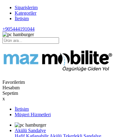
Siparişlerim
Kategoriler
İletişim
+905444191044
Favorilerim
Hesabım
Sepetim
x
İletişim
Müşteri Hizmetleri
Akülü Sandalye
Hafif Katlanabilir Akülü Tekerlekli Sandalye