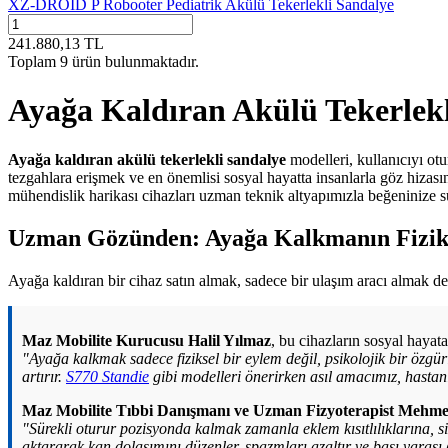
XZ-DROID P Robooter Pediatrik Akülü Tekerlekli Sandalye
241.880,13
TL
Toplam
9
ürün bulunmaktadır.
Ayağa Kaldıran Akülü Tekerlekl
Ayağa kaldıran akülü tekerlekli sandalye
modelleri, kullanıcıyı o
tezgahlara erişmek ve en önemlisi sosyal hayatta insanlarla göz hizası
mühendislik harikası cihazları uzman teknik altyapımızla beğeninize 
Uzman Gözünden: Ayağa Kalkmanın Fiziksel
Ayağa kaldıran bir cihaz satın almak, sadece bir ulaşım aracı almak de
Maz Mobilite Kurucusu Halil Yılmaz
, bu cihazların sosyal hayata
"Ayağa kalkmak sadece fiziksel bir eylem değil, psikolojik bir özgü
artırır.
S770 Standie
gibi modelleri önerirken asıl amacımız, hastan
Maz Mobilite Tıbbi Danışmanı ve Uzman Fizyoterapist Mehme
"Sürekli oturur pozisyonda kalmak zamanla eklem kısıtlılıklarına, si
aktararak kan dolaşımını düzenler, spazmları azaltır ve bası yarası 