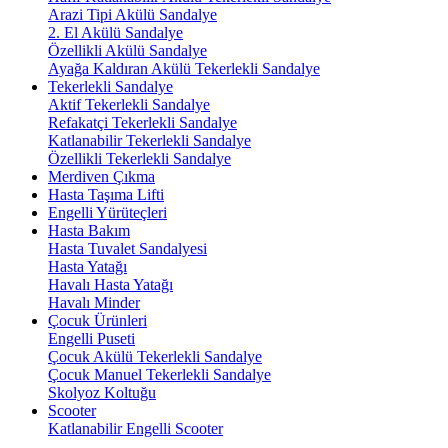
Arazi Tipi Akülü Sandalye
2. El Akülü Sandalye
Özellikli Akülü Sandalye
Ayağa Kaldıran Akülü Tekerlekli Sandalye
Tekerlekli Sandalye
Aktif Tekerlekli Sandalye
Refakatçi Tekerlekli Sandalye
Katlanabilir Tekerlekli Sandalye
Özellikli Tekerlekli Sandalye
Merdiven Çıkma
Hasta Taşıma Lifti
Engelli Yürüteçleri
Hasta Bakım
Hasta Tuvalet Sandalyesi
Hasta Yatağı
Havalı Hasta Yatağı
Havalı Minder
Çocuk Ürünleri
Engelli Puseti
Çocuk Akülü Tekerlekli Sandalye
Çocuk Manuel Tekerlekli Sandalye
Skolyoz Koltuğu
Scooter
Katlanabilir Engelli Scooter