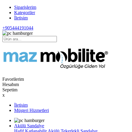
Siparişlerim
Kategoriler
İletişim
+905444191044
Favorilerim
Hesabım
Sepetim
x
İletişim
Müşteri Hizmetleri
Akülü Sandalye
Hafif Katlanabilir Akülü Tekerlekli Sandalye