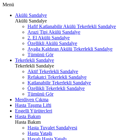
Menü
Akülü Sandalye
Akülü Sandalye
Hafif Katlanabilir Akülü Tekerlekli Sandalye
Arazi Tipi Akülü Sandalye
2. El Akülü Sandalye
Özellikli Akülü Sandalye
Ayağa Kaldıran Akülü Tekerlekli Sandalye
Tümünü Gör
Tekerlekli Sandalye
Tekerlekli Sandalye
Aktif Tekerlekli Sandalye
Refakatçi Tekerlekli Sandalye
Katlanabilir Tekerlekli Sandalye
Özellikli Tekerlekli Sandalye
Tümünü Gör
Merdiven Çıkma
Hasta Taşıma Lifti
Engelli Yürüteçleri
Hasta Bakım
Hasta Bakım
Hasta Tuvalet Sandalyesi
Hasta Yatağı
Havalı Hasta Yatağı