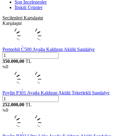
Son İncelenenler
İlişkili Ürünler
Seçilenleri Karşılaştır
Karşılaştır
Permobil C500 Ayağa Kaldıran Akülü Sandalye
350.000,00
TL
0
%
Poylin P301 Ayağa Kaldıran Akülü Tekerlekli Sandalye
252.000,00
TL
0
%