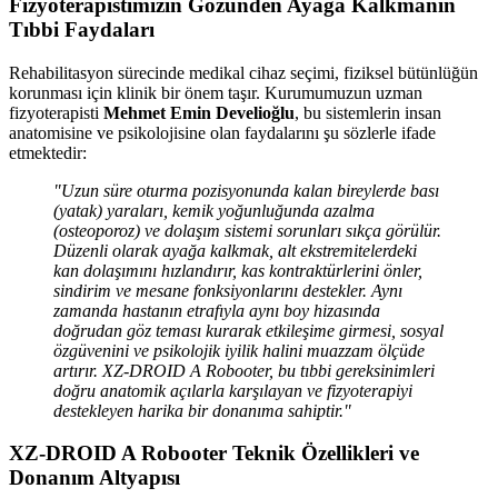
Fizyoterapistimizin Gözünden Ayağa Kalkmanın
Tıbbi Faydaları
Rehabilitasyon sürecinde medikal cihaz seçimi, fiziksel bütünlüğün
korunması için klinik bir önem taşır. Kurumumuzun uzman
fizyoterapisti
Mehmet Emin Develioğlu
, bu sistemlerin insan
anatomisine ve psikolojisine olan faydalarını şu sözlerle ifade
etmektedir:
"Uzun süre oturma pozisyonunda kalan bireylerde bası
(yatak) yaraları, kemik yoğunluğunda azalma
(osteoporoz) ve dolaşım sistemi sorunları sıkça görülür.
Düzenli olarak ayağa kalkmak, alt ekstremitelerdeki
kan dolaşımını hızlandırır, kas kontraktürlerini önler,
sindirim ve mesane fonksiyonlarını destekler. Aynı
zamanda hastanın etrafıyla aynı boy hizasında
doğrudan göz teması kurarak etkileşime girmesi, sosyal
özgüvenini ve psikolojik iyilik halini muazzam ölçüde
artırır. XZ-DROID A Robooter, bu tıbbi gereksinimleri
doğru anatomik açılarla karşılayan ve fizyoterapiyi
destekleyen harika bir donanıma sahiptir."
XZ-DROID A Robooter Teknik Özellikleri ve
Donanım Altyapısı