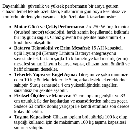
Dayanıklılık, güvenlik ve yüksek performansı bir araya getiren
cihazın temel teknik özellikleri, kullanıcının gün boyu kesintisiz ve
konforlu bir deneyim yaşaması için özel olarak tasarlanmıştır:
Motor Gücü ve Çekiş Performansı:
2 x 250 W fırçalı motor
(brushed motor) teknolojisi, farklı zemin koşullarında istikrarlı
bir itiş gücü sağlar. Cihaz güvenli bir şekilde maksimum 4,5
km/h hıza ulaşabilir.
Batarya Teknolojisi ve Erim Mesafesi:
15 AH kapasiteli
üçlü lityum pil (Ternary Lithium Battery) entegrasyonu
sayesinde tek bir tam şarjla 15 kilometreye kadar sürüş (erim)
mesafesi sunar. Lityum batarya yapısı, cihazın uzun ömürlü ve
hafif olmasını destekler.
Tekerlek Yapısı ve Engel Aşma:
Titreşimi ve şoku minimize
eden 10 inç ön tekerlekler ile 5 inç arka destek tekerleklerine
sahiptir. Sürüş esnasında 4 cm yüksekliğindeki engelleri
sarsıntısız bir şekilde aşabilir.
Fiziksel Ölçüler ve Manevra:
52 cm toplam genişlik ve 83
cm uzunluk ile dar kapılardan ve asansörlerden rahatça geçer.
Sadece 63 cm'lik dönüş yarıçapı ile kendi etrafında son derece
kolay dönebilir.
Taşıma Kapasitesi:
Cihazın toplam brüt ağırlığı 100 kg olup,
taşıdığı kullanıcı için de maksimum 100 kg taşıma kapasitesi
sınırına sahiptir.