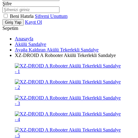
Şifre
Beni Hatırla
Şifremi Unuttum
Kayıt Ol
Giriş Yap
Sepetim
Anasayfa
Akülü Sandalye
Ayağa Kaldıran Akülü Tekerlekli Sandalye
XZ-DROID A Robooter Akülü Tekerlekli Sandalye