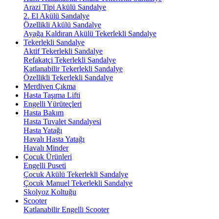
Arazi Tipi Akülü Sandalye
2. El Akülü Sandalye
Özellikli Akülü Sandalye
Ayağa Kaldıran Akülü Tekerlekli Sandalye
Tekerlekli Sandalye
Aktif Tekerlekli Sandalye
Refakatçi Tekerlekli Sandalye
Katlanabilir Tekerlekli Sandalye
Özellikli Tekerlekli Sandalye
Merdiven Çıkma
Hasta Taşıma Lifti
Engelli Yürüteçleri
Hasta Bakım
Hasta Tuvalet Sandalyesi
Hasta Yatağı
Havalı Hasta Yatağı
Havalı Minder
Çocuk Ürünleri
Engelli Puseti
Çocuk Akülü Tekerlekli Sandalye
Çocuk Manuel Tekerlekli Sandalye
Skolyoz Koltuğu
Scooter
Katlanabilir Engelli Scooter