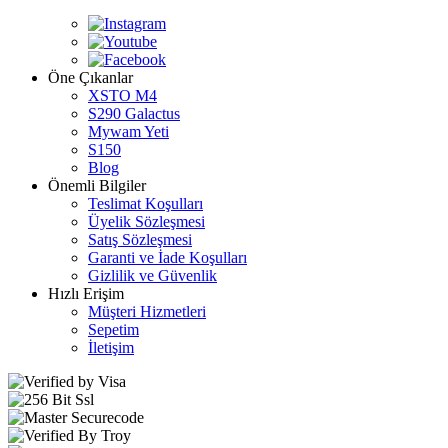
Öne Çıkanlar
XSTO M4
S290 Galactus
Mywam Yeti
S150
Blog
Önemli Bilgiler
Teslimat Koşulları
Üyelik Sözleşmesi
Satış Sözleşmesi
Garanti ve İade Koşulları
Gizlilik ve Güvenlik
Hızlı Erişim
Müşteri Hizmetleri
Sepetim
İletişim