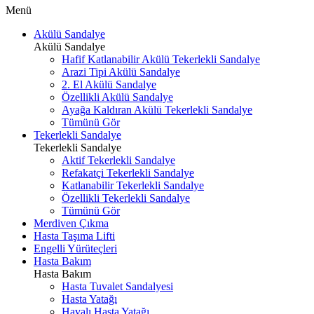
Menü
Akülü Sandalye
Akülü Sandalye
Hafif Katlanabilir Akülü Tekerlekli Sandalye
Arazi Tipi Akülü Sandalye
2. El Akülü Sandalye
Özellikli Akülü Sandalye
Ayağa Kaldıran Akülü Tekerlekli Sandalye
Tümünü Gör
Tekerlekli Sandalye
Tekerlekli Sandalye
Aktif Tekerlekli Sandalye
Refakatçi Tekerlekli Sandalye
Katlanabilir Tekerlekli Sandalye
Özellikli Tekerlekli Sandalye
Tümünü Gör
Merdiven Çıkma
Hasta Taşıma Lifti
Engelli Yürüteçleri
Hasta Bakım
Hasta Bakım
Hasta Tuvalet Sandalyesi
Hasta Yatağı
Havalı Hasta Yatağı