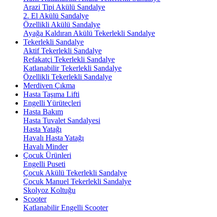
Arazi Tipi Akülü Sandalye
2. El Akülü Sandalye
Özellikli Akülü Sandalye
Ayağa Kaldıran Akülü Tekerlekli Sandalye
Tekerlekli Sandalye
Aktif Tekerlekli Sandalye
Refakatçi Tekerlekli Sandalye
Katlanabilir Tekerlekli Sandalye
Özellikli Tekerlekli Sandalye
Merdiven Çıkma
Hasta Taşıma Lifti
Engelli Yürüteçleri
Hasta Bakım
Hasta Tuvalet Sandalyesi
Hasta Yatağı
Havalı Hasta Yatağı
Havalı Minder
Çocuk Ürünleri
Engelli Puseti
Çocuk Akülü Tekerlekli Sandalye
Çocuk Manuel Tekerlekli Sandalye
Skolyoz Koltuğu
Scooter
Katlanabilir Engelli Scooter