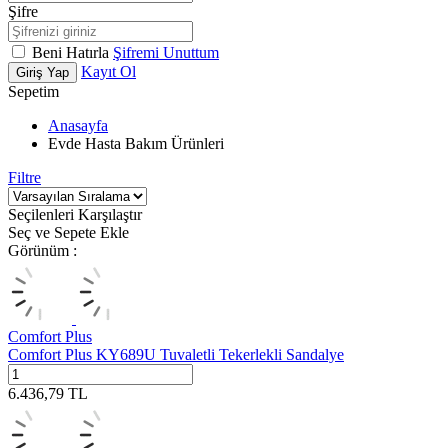
Şifre
Beni Hatırla
Şifremi Unuttum
Kayıt Ol
Giriş Yap
Sepetim
Anasayfa
Evde Hasta Bakım Ürünleri
Filtre
Seçilenleri Karşılaştır
Seç ve Sepete Ekle
Görünüm :
Comfort Plus
Comfort Plus KY689U Tuvaletli Tekerlekli Sandalye
6.436,79
TL