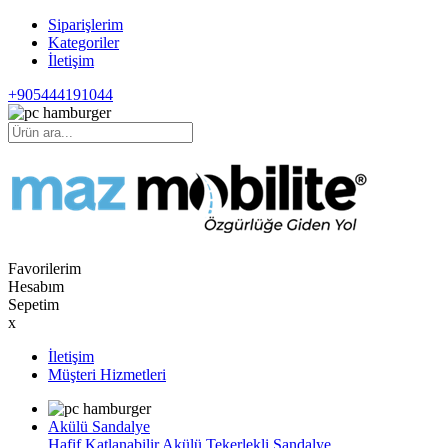
Siparişlerim
Kategoriler
İletişim
+905444191044
Favorilerim
Hesabım
Sepetim
x
İletişim
Müşteri Hizmetleri
Akülü Sandalye
Hafif Katlanabilir Akülü Tekerlekli Sandalye