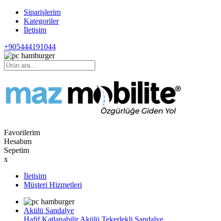
Siparişlerim
Kategoriler
İletişim
+905444191044
Favorilerim
Hesabım
Sepetim
x
İletişim
Müşteri Hizmetleri
Akülü Sandalye
Hafif Katlanabilir Akülü Tekerlekli Sandalye