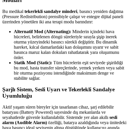
Modları
Bu medikal
tekerlekli sandalye minderi
, basıncı yeniden dağıtma
(Pressure Redistribution) prensibiyle çalışır ve entegre dijital paneli
üzerinden yönetilen iki ana terapi modu barındırır:
Alternatif Mod (Alternating):
Minderin içindeki hava
hücreleri, belirlenen döngü süreleriyle sırayla şişip inerek
oturma yüzeyindeki basıncı sürekli değiştirir. Bu dinamik
hareket, kılcal damarlardaki kan dolaşımını uyarır ve sabit
basınca maruz kalan dokuları rahatlatarak yara oluşumunu
önler.
Statik Mod (Static):
Tüm hücrelerin eşit seviyede şişirildiği
bu mod, hasta transfer süreçlerinde, yemek yerken veya sabit
bir oturma pozisyonu istendiğinde maksimum denge ve
stabilite sağlar.
Şarjlı Sistem, Sesli Uyarı ve Tekerlekli Sandalye
Uyumluluğu
Aktif yaşam süren bireyler için tasarlanan cihaz, şarj edilebilir
bataryası (Battery Powered) sayesinde dış mekanlarda ve
seyahatlerde güvenle kullanılabilir. Sistemde yer alan akıllı
sesli
alarm (Audible Alarm)
özelliği, batarya azaldığında veya ünitedeki
hava basıncı ideal seviyenin altına düştüğünde kullanıcıyı anında