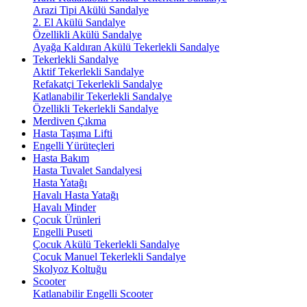
Arazi Tipi Akülü Sandalye
2. El Akülü Sandalye
Özellikli Akülü Sandalye
Ayağa Kaldıran Akülü Tekerlekli Sandalye
Tekerlekli Sandalye
Aktif Tekerlekli Sandalye
Refakatçi Tekerlekli Sandalye
Katlanabilir Tekerlekli Sandalye
Özellikli Tekerlekli Sandalye
Merdiven Çıkma
Hasta Taşıma Lifti
Engelli Yürüteçleri
Hasta Bakım
Hasta Tuvalet Sandalyesi
Hasta Yatağı
Havalı Hasta Yatağı
Havalı Minder
Çocuk Ürünleri
Engelli Puseti
Çocuk Akülü Tekerlekli Sandalye
Çocuk Manuel Tekerlekli Sandalye
Skolyoz Koltuğu
Scooter
Katlanabilir Engelli Scooter