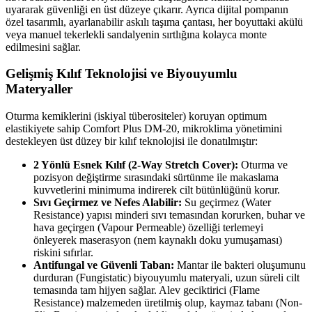
uyararak güvenliği en üst düzeye çıkarır. Ayrıca dijital pompanın
özel tasarımlı, ayarlanabilir askılı taşıma çantası, her boyuttaki akülü
veya manuel tekerlekli sandalyenin sırtlığına kolayca monte
edilmesini sağlar.
Gelişmiş Kılıf Teknolojisi ve Biyouyumlu
Materyaller
Oturma kemiklerini (iskiyal tüberositeler) koruyan optimum
elastikiyete sahip Comfort Plus DM-20, mikroklima yönetimini
destekleyen üst düzey bir kılıf teknolojisi ile donatılmıştır:
2 Yönlü Esnek Kılıf (2-Way Stretch Cover):
Oturma ve
pozisyon değiştirme sırasındaki sürtünme ile makaslama
kuvvetlerini minimuma indirerek cilt bütünlüğünü korur.
Sıvı Geçirmez ve Nefes Alabilir:
Su geçirmez (Water
Resistance) yapısı minderi sıvı temasından korurken, buhar ve
hava geçirgen (Vapour Permeable) özelliği terlemeyi
önleyerek maserasyon (nem kaynaklı doku yumuşaması)
riskini sıfırlar.
Antifungal ve Güvenli Taban:
Mantar ile bakteri oluşumunu
durduran (Fungistatic) biyouyumlu materyali, uzun süreli cilt
temasında tam hijyen sağlar. Alev geciktirici (Flame
Resistance) malzemeden üretilmiş olup, kaymaz tabanı (Non-