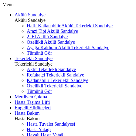
Menü
Akülü Sandalye
Akülü Sandalye
Hafif Katlanabilir Akülü Tekerlekli Sandalye
Arazi Tipi Akülü Sandalye
2. El Akülü Sandalye
Özellikli Akülü Sandalye
Ayağa Kaldıran Akülü Tekerlekli Sandalye
Tümünü Gör
Tekerlekli Sandalye
Tekerlekli Sandalye
Aktif Tekerlekli Sandalye
Refakatçi Tekerlekli Sandalye
Katlanabilir Tekerlekli Sandalye
Özellikli Tekerlekli Sandalye
Tümünü Gör
Merdiven Çıkma
Hasta Taşıma Lifti
Engelli Yürüteçleri
Hasta Bakım
Hasta Bakım
Hasta Tuvalet Sandalyesi
Hasta Yatağı
Havalı Hasta Yatağı