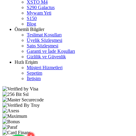
XSTO M4
S290 Galactus
Mywam Yeti
S150
Blog
Önemli Bilgiler
Teslimat Koşulları
Üyelik Sözleşmesi
Satış Sözleşmesi
Garanti ve İade Koşulları
Gizlilik ve Güvenlik
Hızlı Erişim
Müşteri Hizmetleri
Sepetim
İletişim