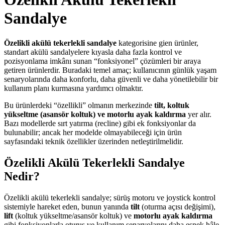
Sandalye
Özelikli akülü tekerlekli sandalye
kategorisine gien ürünler,
standart akülü sandalyelere kıyasla daha fazla kontrol ve
pozisyonlama imkânı sunan “fonksiyonel” çözümleri bir araya
getiren ürünlerdir. Buradaki temel amaç; kullanıcının günlük yaşam
senaryolarında daha konforlu, daha güvenli ve daha yönetilebilir bir
kullanım planı kurmasına yardımcı olmaktır.
Bu ürünlerdeki “özellikli” olmanın merkezinde
tilt, koltuk
yükseltme (asansör koltuk) ve motorlu ayak kaldırma
yer alır.
Bazı modellerde sırt yatırma (recline) gibi ek fonksiyonlar da
bulunabilir; ancak her modelde olmayabileceği için ürün
sayfasındaki teknik özellikler üzerinden netleştirilmelidir.
Özelikli Akülü Tekerlekli Sandalye
Nedir?
Özelikli akülü tekerlekli sandalye; sürüş motoru ve joystick kontrol
sistemiyle hareket eden, bunun yanında
tilt
(oturma açısı değişimi),
lift
(koltuk yükseltme/asansör koltuk) ve
motorlu ayak kaldırma
gibi fonksiyonlarla oturuş ve kullanım senaryolarını daha esnek hâle