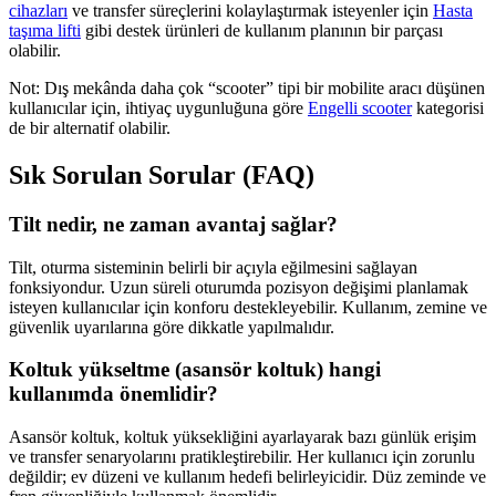
cihazları
ve transfer süreçlerini kolaylaştırmak isteyenler için
Hasta
taşıma lifti
gibi destek ürünleri de kullanım planının bir parçası
olabilir.
Not: Dış mekânda daha çok “scooter” tipi bir mobilite aracı düşünen
kullanıcılar için, ihtiyaç uygunluğuna göre
Engelli scooter
kategorisi
de bir alternatif olabilir.
Sık Sorulan Sorular (FAQ)
Tilt nedir, ne zaman avantaj sağlar?
Tilt, oturma sisteminin belirli bir açıyla eğilmesini sağlayan
fonksiyondur. Uzun süreli oturumda pozisyon değişimi planlamak
isteyen kullanıcılar için konforu destekleyebilir. Kullanım, zemine ve
güvenlik uyarılarına göre dikkatle yapılmalıdır.
Koltuk yükseltme (asansör koltuk) hangi
kullanımda önemlidir?
Asansör koltuk, koltuk yüksekliğini ayarlayarak bazı günlük erişim
ve transfer senaryolarını pratikleştirebilir. Her kullanıcı için zorunlu
değildir; ev düzeni ve kullanım hedefi belirleyicidir. Düz zeminde ve