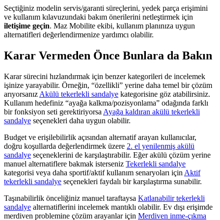
Seçtiğiniz modelin servis/garanti süreçlerini, yedek parça erişimini
ve kullanım kılavuzundaki bakım önerilerini netleştirmek için
iletişime geçin
. Maz Mobilite ekibi, kullanım planınıza uygun
alternatifleri değerlendirmenize yardımcı olabilir.
Karar Vermeden Önce Bunlara da Bakın
Karar sürecini hızlandırmak için benzer kategorileri de incelemek
işinize yarayabilir. Örneğin, “özellikli” yerine daha temel bir çözüm
arıyorsanız
Akülü tekerlekli sandalye
kategorisine göz atabilirsiniz.
Kullanım hedefiniz “ayağa kalkma/pozisyonlama” odağında farklı
bir fonksiyon seti gerektiriyorsa
Ayağa kaldıran akülü tekerlekli
sandalye
seçenekleri daha uygun olabilir.
Budget ve erişilebilirlik açısından alternatif arayan kullanıcılar,
doğru koşullarda değerlendirmek üzere
2. el yenilenmiş akülü
sandalye
seçeneklerini de karşılaştırabilir. Eğer akülü çözüm yerine
manuel alternatiflere bakmak isterseniz
Tekerlekli sandalye
kategorisi veya daha sportif/aktif kullanım senaryoları için
Aktif
tekerlekli sandalye
seçenekleri faydalı bir karşılaştırma sunabilir.
Taşınabilirlik önceliğiniz manuel taraftaysa
Katlanabilir tekerlekli
sandalye
alternatiflerini incelemek mantıklı olabilir. Ev dışı erişimde
merdiven problemine çözüm arayanlar için
Merdiven inme-çıkma