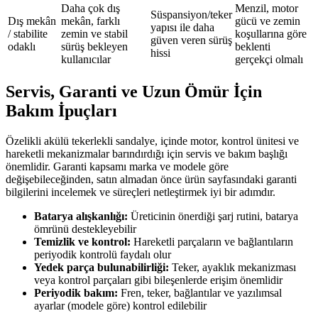
Daha çok dış
Menzil, motor
Süspansiyon/teker
Dış mekân
mekân, farklı
gücü ve zemin
yapısı ile daha
/ stabilite
zemin ve stabil
koşullarına göre
güven veren sürüş
odaklı
sürüş bekleyen
beklenti
hissi
kullanıcılar
gerçekçi olmalı
Servis, Garanti ve Uzun Ömür İçin
Bakım İpuçları
Özelikli akülü tekerlekli sandalye, içinde motor, kontrol ünitesi ve
hareketli mekanizmalar barındırdığı için servis ve bakım başlığı
önemlidir. Garanti kapsamı marka ve modele göre
değişebileceğinden, satın almadan önce ürün sayfasındaki garanti
bilgilerini incelemek ve süreçleri netleştirmek iyi bir adımdır.
Batarya alışkanlığı:
Üreticinin önerdiği şarj rutini, batarya
ömrünü destekleyebilir
Temizlik ve kontrol:
Hareketli parçaların ve bağlantıların
periyodik kontrolü faydalı olur
Yedek parça bulunabilirliği:
Teker, ayaklık mekanizması
veya kontrol parçaları gibi bileşenlerde erişim önemlidir
Periyodik bakım:
Fren, teker, bağlantılar ve yazılımsal
ayarlar (modele göre) kontrol edilebilir