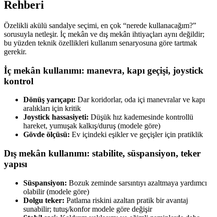
Rehberi
Özelikli akülü sandalye seçimi, en çok “nerede kullanacağım?”
sorusuyla netleşir. İç mekân ve dış mekân ihtiyaçları aynı değildir;
bu yüzden teknik özellikleri kullanım senaryosuna göre tartmak
gerekir.
İç mekân kullanımı: manevra, kapı geçişi, joystick
kontrol
Dönüş yarıçapı:
Dar koridorlar, oda içi manevralar ve kapı
aralıkları için kritik
Joystick hassasiyeti:
Düşük hız kademesinde kontrollü
hareket, yumuşak kalkış/duruş (modele göre)
Gövde ölçüsü:
Ev içindeki eşikler ve geçişler için pratiklik
Dış mekân kullanımı: stabilite, süspansiyon, teker
yapısı
Süspansiyon:
Bozuk zeminde sarsıntıyı azaltmaya yardımcı
olabilir (modele göre)
Dolgu teker:
Patlama riskini azaltan pratik bir avantaj
sunabilir; tutuş/konfor modele göre değişir