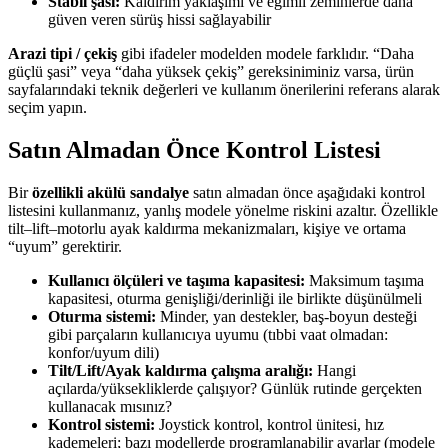
Stabil şasi:
Kaldırım yaklaşımı ve eğimli zeminlerde daha
güven veren sürüş hissi sağlayabilir
Arazi tipi / çekiş
gibi ifadeler modelden modele farklıdır. “Daha
güçlü şasi” veya “daha yüksek çekiş” gereksiniminiz varsa, ürün
sayfalarındaki teknik değerleri ve kullanım önerilerini referans alarak
seçim yapın.
Satın Almadan Önce Kontrol Listesi
Bir
özellikli akülü sandalye
satın almadan önce aşağıdaki kontrol
listesini kullanmanız, yanlış modele yönelme riskini azaltır. Özellikle
tilt–lift–motorlu ayak kaldırma mekanizmaları, kişiye ve ortama
“uyum” gerektirir.
Kullanıcı ölçüleri ve taşıma kapasitesi:
Maksimum taşıma
kapasitesi, oturma genişliği/derinliği ile birlikte düşünülmeli
Oturma sistemi:
Minder, yan destekler, baş-boyun desteği
gibi parçaların kullanıcıya uyumu (tıbbi vaat olmadan:
konfor/uyum dili)
Tilt/Lift/Ayak kaldırma çalışma aralığı:
Hangi
açılarda/yüksekliklerde çalışıyor? Günlük rutinde gerçekten
kullanacak mısınız?
Kontrol sistemi:
Joystick kontrol, kontrol ünitesi, hız
kademeleri; bazı modellerde programlanabilir ayarlar (modele