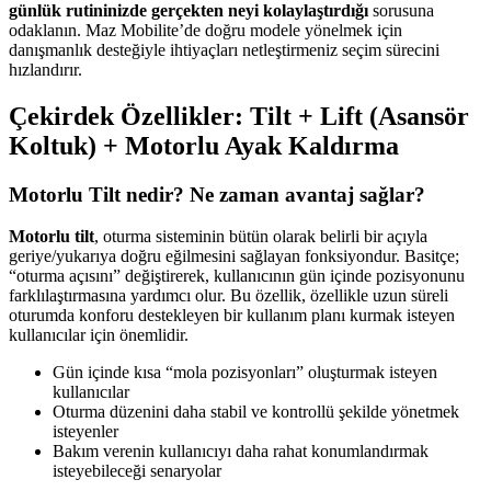
günlük rutininizde gerçekten neyi kolaylaştırdığı
sorusuna
odaklanın. Maz Mobilite’de doğru modele yönelmek için
danışmanlık desteğiyle ihtiyaçları netleştirmeniz seçim sürecini
hızlandırır.
Çekirdek Özellikler: Tilt + Lift (Asansör
Koltuk) + Motorlu Ayak Kaldırma
Motorlu Tilt nedir? Ne zaman avantaj sağlar?
Motorlu tilt
, oturma sisteminin bütün olarak belirli bir açıyla
geriye/yukarıya doğru eğilmesini sağlayan fonksiyondur. Basitçe;
“oturma açısını” değiştirerek, kullanıcının gün içinde pozisyonunu
farklılaştırmasına yardımcı olur. Bu özellik, özellikle uzun süreli
oturumda konforu destekleyen bir kullanım planı kurmak isteyen
kullanıcılar için önemlidir.
Gün içinde kısa “mola pozisyonları” oluşturmak isteyen
kullanıcılar
Oturma düzenini daha stabil ve kontrollü şekilde yönetmek
isteyenler
Bakım verenin kullanıcıyı daha rahat konumlandırmak
isteyebileceği senaryolar