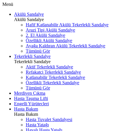
Menü
Akülü Sandalye
Akülü Sandalye
Hafif Katlanabilir Akülü Tekerlekli Sandalye
Arazi Tipi Akülü Sandalye
2. El Akülü Sandalye
Özellikli Akülü Sandalye
Ayağa Kaldıran Akülü Tekerlekli Sandalye
Tümünü Gör
Tekerlekli Sandalye
Tekerlekli Sandalye
Aktif Tekerlekli Sandalye
Refakatçi Tekerlekli Sandalye
Katlanabilir Tekerlekli Sandalye
Özellikli Tekerlekli Sandalye
Tümünü Gör
Merdiven Çıkma
Hasta Taşıma Lifti
Engelli Yürüteçleri
Hasta Bakım
Hasta Bakım
Hasta Tuvalet Sandalyesi
Hasta Yatağı
Havalı Hasta Yatağı