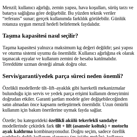
Menzil; kullanıcı ağırlığı, zemin yapısı, hava koşulları, sürüş tarzı ve
batarya sağlığına göre değişebilir. Bu yüzden teknik veriler
“referans” sunar; gerçek kullanımda farklılık görülebilir. Günlük
rotanıza uygun menzil hedefi belirlemek faydalıdır.
Taşıma kapasitesi nasıl seçilir?
Taşıma kapasitesi yalnızca maksimum kg değeri değildir; şasi yapısı
ve oturma sistemi uyumu da önemlidir. Kullanıcı ağırlığına ek olarak
taşınacak eşyalar ve kullanım zemini de hesaba katılmalıdır.
Tereddütte uzman desteği almak doğru olur.
Servis/garanti/yedek parça süreci neden önemli?
Özelikli modellerde tilt–lift–ayaklık gibi hareketli mekanizmalar
bulunduğu için servis ve yedek parça erişimi kullanım deneyimini
doğrudan etkiler. Garanti şartları modele göre değişebileceğinden
satın almadan önce kapsamı netleştirmek önemlidir. Uzun ömürlü
kullanım için bakım önerilerine uymak fayda sağlar.
Özetle; bu kategorideki
özellikli akülü tekerlekli sandalye
modellerinde çekirdek fark
tilt + lift (asansör koltuk) + motorlu
ayak kaldırma
kombinasyonudur. Doğru seçim, sadece özellik
varlığıyla değil; kullanım alanınıza (ev içi/dış mekân), kullanıcı