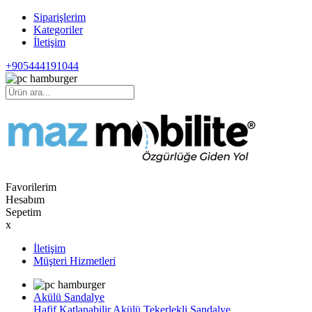
Siparişlerim
Kategoriler
İletişim
+905444191044
Favorilerim
Hesabım
Sepetim
x
İletişim
Müşteri Hizmetleri
Akülü Sandalye
Hafif Katlanabilir Akülü Tekerlekli Sandalye