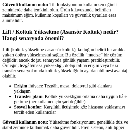
Güvenli kullanım notu:
Tilt fonksiyonunu kullanırken eğimli
zeminlerde daha temkinli olun. Ürün kılavuzunda belirtilen
maksimum eğim, kullanım koşulları ve güvenlik uyarıları esas
alınmalıdır.
Lift / Koltuk Yükseltme (Asansör Koltuk) nedir?
Hangi senaryoda önemli?
Lift
(koltuk yükseltme / asansör koltuk), koltuğun belirli bir aralıkta
yukarı doğru yükselmesini sağlar. Bu özellik “mucize” bir çözüm
değildir; ancak doğru senaryoda günlük yaşamı pratikleştirebilir.
Örneğin; tezgâh/masa yüksekliği, dolap rafına erişim veya bazı
transfer senaryolarında koltuk yüksekliğinin ayarlanabilmesi avantaj
olabilir.
Erişim
ihtiyacı: Tezgâh, masa, dolap/raf gibi alanlara
yaklaşım
Transfer planı
: Koltuk yüksekliğini ortama daha uygun hâle
getirme (her kullanıcı için şart değildir)
Sosyal konfor
: Karşılıklı iletişimde göz hizasına yaklaşmayı
tercih eden kullanıcılar
Güvenli kullanım notu:
Yükseltme fonksiyonunu genellikle düz ve
stabil zeminde kullanmak daha güvenlidir. Fren sistemi, anti-tipper