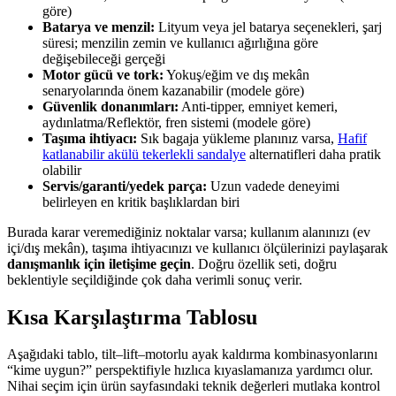
göre)
Batarya ve menzil:
Lityum veya jel batarya seçenekleri, şarj
süresi; menzilin zemin ve kullanıcı ağırlığına göre
değişebileceği gerçeği
Motor gücü ve tork:
Yokuş/eğim ve dış mekân
senaryolarında önem kazanabilir (modele göre)
Güvenlik donanımları:
Anti-tipper, emniyet kemeri,
aydınlatma/Reflektör, fren sistemi (modele göre)
Taşıma ihtiyacı:
Sık bagaja yükleme planınız varsa,
Hafif
katlanabilir akülü tekerlekli sandalye
alternatifleri daha pratik
olabilir
Servis/garanti/yedek parça:
Uzun vadede deneyimi
belirleyen en kritik başlıklardan biri
Burada karar veremediğiniz noktalar varsa; kullanım alanınızı (ev
içi/dış mekân), taşıma ihtiyacınızı ve kullanıcı ölçülerinizi paylaşarak
danışmanlık için iletişime geçin
. Doğru özellik seti, doğru
beklentiyle seçildiğinde çok daha verimli sonuç verir.
Kısa Karşılaştırma Tablosu
Aşağıdaki tablo, tilt–lift–motorlu ayak kaldırma kombinasyonlarını
“kime uygun?” perspektifiyle hızlıca kıyaslamanıza yardımcı olur.
Nihai seçim için ürün sayfasındaki teknik değerleri mutlaka kontrol