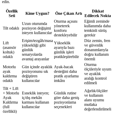
edin.
Özellik
Dikkat
Kime Uygun?
Öne Çıkan Artı
Seti
Edilecek Nokta
Oturma açısını
Eğimli zeminde
Uzun oturumda
yöneterek
kullanımda daha
Tilt odaklı
pozisyon değişimi
konforu
temkinli sürüş
isteyen kullanıcılar
destekleyebilir
gerekir
Erişim/tezgâh/masa
Düz zemin, fren
Lift
Yükseklik
yüksekliği gibi
ve güvenlik
(asansör
ayarıyla bazı
günlük
donanımlarıyla
koltuk)
günlük işleri
senaryolarda
doğru kullanım
odaklı
pratikleştirebilir
avantaj arayanlar
önemli
Oturma
Motorlu
Gün içinde ayaklık
Ayak-bacak
ölçüleriyle uyum
ayak
pozisyonunu sık
desteğini daha
ve ayaklık
kaldırma
değiştiren
pratik ayarlama
aralığı kontrol
odaklı
kullanıcılar
imkânı
edilmeli
Tilt + Lift
Ağırlık/ölçüler
+ Motorlu
Esneklik isteyen;
Günlük rutine
ve kullanım
Ayak
iç/dış mekân
göre daha geniş
alanı uyumu
Kaldırma
karması kullanan
pozisyonlama
mutlaka
(full
kullanıcılar
seçenekleri
değerlendirilmeli
özellikli)