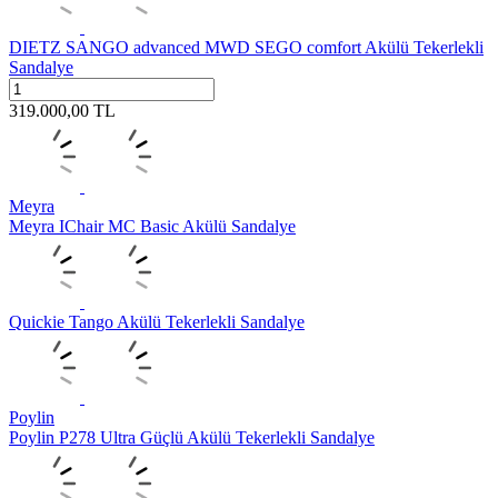
DIETZ SANGO advanced MWD SEGO comfort Akülü Tekerlekli
Sandalye
319.000,00
TL
Meyra
Meyra IChair MC Basic Akülü Sandalye
Quickie Tango Akülü Tekerlekli Sandalye
Poylin
Poylin P278 Ultra Güçlü Akülü Tekerlekli Sandalye