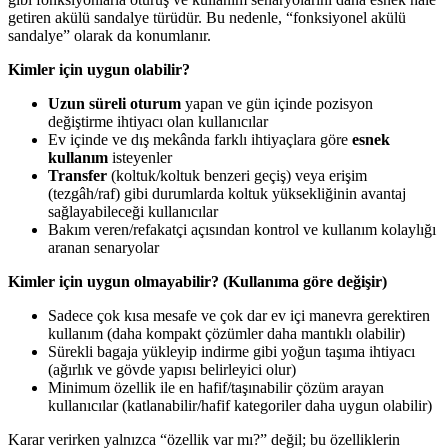
getiren akülü sandalye türüdür. Bu nedenle, “fonksiyonel akülü
sandalye” olarak da konumlanır.
Kimler için uygun olabilir?
Uzun süreli oturum
yapan ve gün içinde pozisyon
değiştirme ihtiyacı olan kullanıcılar
Ev içinde ve dış mekânda farklı ihtiyaçlara göre
esnek
kullanım
isteyenler
Transfer
(koltuk/koltuk benzeri geçiş) veya erişim
(tezgâh/raf) gibi durumlarda koltuk yüksekliğinin avantaj
sağlayabileceği kullanıcılar
Bakım veren/refakatçi açısından kontrol ve kullanım kolaylığı
aranan senaryolar
Kimler için uygun olmayabilir? (Kullanıma göre değişir)
Sadece çok kısa mesafe ve çok dar ev içi manevra gerektiren
kullanım (daha kompakt çözümler daha mantıklı olabilir)
Sürekli bagaja yükleyip indirme gibi yoğun taşıma ihtiyacı
(ağırlık ve gövde yapısı belirleyici olur)
Minimum özellik ile en hafif/taşınabilir çözüm arayan
kullanıcılar (katlanabilir/hafif kategoriler daha uygun olabilir)
Karar verirken yalnızca “özellik var mı?” değil; bu özelliklerin