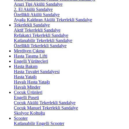
Arazi Tipi Akülü Sandalye
2. El Akülü Sandalye
Özellikli Akülü Sandalye
Ayağa Kaldıran Akülü Tekerlekli Sandalye
Tekerlekli Sandalye
Aktif Tekerlekli Sandalye
Refakatçi Tekerlekli Sandalye
Katlanabilir Tekerlekli Sandalye
Özellikli Tekerlekli Sandalye
Merdiven Çıkma
Hasta Taşıma Lifti
Engelli Yürüteçleri
Hasta Bakım
Hasta Tuvalet Sandalyesi
Hasta Yatağı
Havalı Hasta Yatağı
Havalı Minder
Çocuk Ürünleri
Engelli Puseti
Çocuk Akülü Tekerlekli Sandalye
Çocuk Manuel Tekerlekli Sandalye
Skolyoz Koltuğu
Scooter
Katlanabilir Engelli Scooter