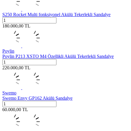
S250 Rocket Multi fonksiyonel Akülü Tekerlekli Sandalye
180.000,00
TL
Poylin
Poylin P213 XSTO M4 Özellikli Akülü Tekerlekli Sandalye
220.000,00
TL
Swemo
Swemo Envy GP162 Akülü Sandalye
60.000,00
TL