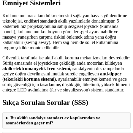
Emniyet Sistemleri
Kullanıcının araca tam hükmetmesini sağlayan hassas yönlendirme
teknolojisi, endüstri standardı akıllı yazılımlarla donatılmıştır. 5
kademeli hız projeksiyonuna sahip sezgisel joystick (kumanda
paneli), kullanıcının kol boyuna göre ileri-geri ayarlanabilir ve
masaya yanaşırken çarpma riskini önlemek adına yana doğru
katlanabilir (swing-away). Hem sağ hem de sol el kullanımına
uygun şekilde monte edilebilir.
Güvenlik tarafında ise aktif akıllı koruma mekanizmaları devrededir:
Sürüş esnasında el joystickten çekildiği anda motorları kilitleyen
akıllı elektromanyetik fren sistemi
, sandalyenin dik rampalarda
geriye doğru devrilmesini mutlak suretle engelleyen
anti-tipper
(tekerlekli koruma sistemi)
, ayarlanabilir emniyet kemeri ve gece
sürüş güvenliği için tasarlanmış düşük güç tüketimli, yüksek lümenli
entegre LED aydınlatma (far ve sinyalizasyon) sistemi standarttır.
Sıkça Sorulan Sorular (SSS)
Bu akülü sandalye standart ev kapılarından ve
asansörlerden geçer mi?