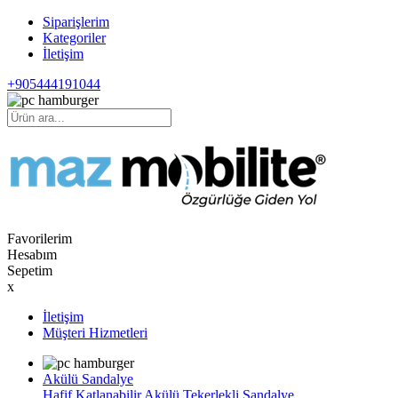
Siparişlerim
Kategoriler
İletişim
+905444191044
Favorilerim
Hesabım
Sepetim
x
İletişim
Müşteri Hizmetleri
Akülü Sandalye
Hafif Katlanabilir Akülü Tekerlekli Sandalye