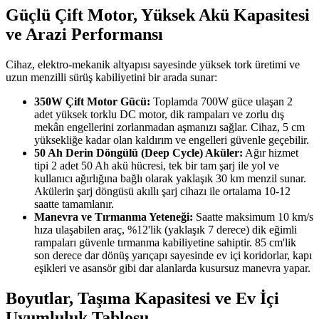
Güçlü Çift Motor, Yüksek Akü Kapasitesi
ve Arazi Performansı
Cihaz, elektro-mekanik altyapısı sayesinde yüksek tork üretimi ve
uzun menzilli sürüş kabiliyetini bir arada sunar:
350W Çift Motor Gücü:
Toplamda 700W güce ulaşan 2
adet yüksek torklu DC motor, dik rampaları ve zorlu dış
mekân engellerini zorlanmadan aşmanızı sağlar. Cihaz, 5 cm
yüksekliğe kadar olan kaldırım ve engelleri güvenle geçebilir.
50 Ah Derin Döngülü (Deep Cycle) Aküler:
Ağır hizmet
tipi 2 adet 50 Ah akü hücresi, tek bir tam şarj ile yol ve
kullanıcı ağırlığına bağlı olarak yaklaşık 30 km menzil sunar.
Akülerin şarj döngüsü akıllı şarj cihazı ile ortalama 10-12
saatte tamamlanır.
Manevra ve Tırmanma Yeteneği:
Saatte maksimum 10 km/s
hıza ulaşabilen araç, %12'lik (yaklaşık 7 derece) dik eğimli
rampaları güvenle tırmanma kabiliyetine sahiptir. 85 cm'lik
son derece dar dönüş yarıçapı sayesinde ev içi koridorlar, kapı
eşikleri ve asansör gibi dar alanlarda kusursuz manevra yapar.
Boyutlar, Taşıma Kapasitesi ve Ev İçi
Uyumluluk Tablosu