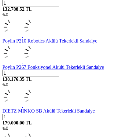
132.788,52
TL
0
%
Poylin P210 Robotics Akülü Tekerlekli Sandalye
Poylin P267 Fonksiyonel Akülü Tekerlekli Sandalye
138.176,35
TL
0
%
DIETZ MINKO SB Akülü Tekerlekli Sandalye
179.000,00
TL
0
%