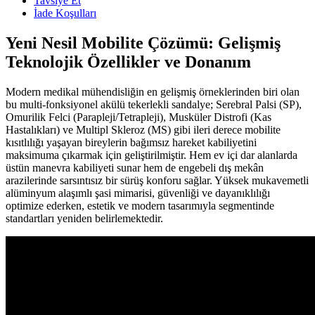
Tavsiye Et
İade Koşulları
Yeni Nesil Mobilite Çözümü: Gelişmiş
Teknolojik Özellikler ve Donanım
Modern medikal mühendisliğin en gelişmiş örneklerinden biri olan
bu multi-fonksiyonel akülü tekerlekli sandalye; Serebral Palsi (SP),
Omurilik Felci (Parapleji/Tetrapleji), Musküler Distrofi (Kas
Hastalıkları) ve Multipl Skleroz (MS) gibi ileri derece mobilite
kısıtlılığı yaşayan bireylerin bağımsız hareket kabiliyetini
maksimuma çıkarmak için geliştirilmiştir. Hem ev içi dar alanlarda
üstün manevra kabiliyeti sunar hem de engebeli dış mekân
arazilerinde sarsıntısız bir sürüş konforu sağlar. Yüksek mukavemetli
alüminyum alaşımlı şasi mimarisi, güvenliği ve dayanıklılığı
optimize ederken, estetik ve modern tasarımıyla segmentinde
standartları yeniden belirlemektedir.