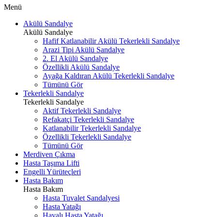
Menü
Akülü Sandalye
Akülü Sandalye
Hafif Katlanabilir Akülü Tekerlekli Sandalye
Arazi Tipi Akülü Sandalye
2. El Akülü Sandalye
Özellikli Akülü Sandalye
Ayağa Kaldıran Akülü Tekerlekli Sandalye
Tümünü Gör
Tekerlekli Sandalye
Tekerlekli Sandalye
Aktif Tekerlekli Sandalye
Refakatçi Tekerlekli Sandalye
Katlanabilir Tekerlekli Sandalye
Özellikli Tekerlekli Sandalye
Tümünü Gör
Merdiven Çıkma
Hasta Taşıma Lifti
Engelli Yürüteçleri
Hasta Bakım
Hasta Bakım
Hasta Tuvalet Sandalyesi
Hasta Yatağı
Havalı Hasta Yatağı