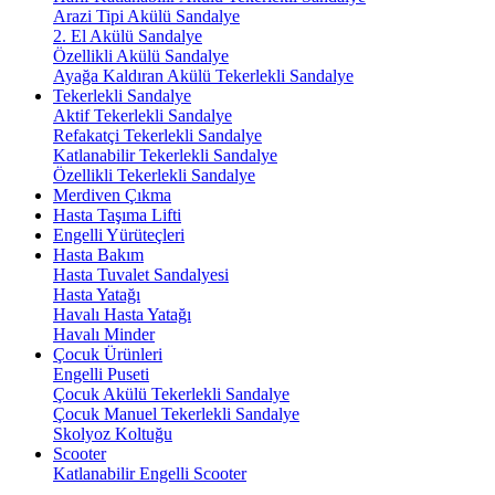
Arazi Tipi Akülü Sandalye
2. El Akülü Sandalye
Özellikli Akülü Sandalye
Ayağa Kaldıran Akülü Tekerlekli Sandalye
Tekerlekli Sandalye
Aktif Tekerlekli Sandalye
Refakatçi Tekerlekli Sandalye
Katlanabilir Tekerlekli Sandalye
Özellikli Tekerlekli Sandalye
Merdiven Çıkma
Hasta Taşıma Lifti
Engelli Yürüteçleri
Hasta Bakım
Hasta Tuvalet Sandalyesi
Hasta Yatağı
Havalı Hasta Yatağı
Havalı Minder
Çocuk Ürünleri
Engelli Puseti
Çocuk Akülü Tekerlekli Sandalye
Çocuk Manuel Tekerlekli Sandalye
Skolyoz Koltuğu
Scooter
Katlanabilir Engelli Scooter