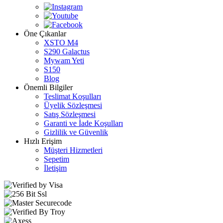
Öne Çıkanlar
XSTO M4
S290 Galactus
Mywam Yeti
S150
Blog
Önemli Bilgiler
Teslimat Koşulları
Üyelik Sözleşmesi
Satış Sözleşmesi
Garanti ve İade Koşulları
Gizlilik ve Güvenlik
Hızlı Erişim
Müşteri Hizmetleri
Sepetim
İletişim