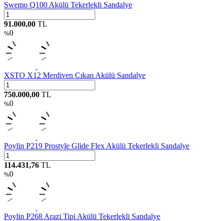
Swemo Q100 Akülü Tekerlekli Sandalye
91.000,00
TL
0
%
XSTO X12 Merdiven Çıkan Akülü Sandalye
750.000,00
TL
0
%
Poylin P219 Prostyle Glide Flex Akülü Tekerlekli Sandalye
114.431,76
TL
0
%
Poylin P268 Arazi Tipi Akülü Tekerlekli Sandalye