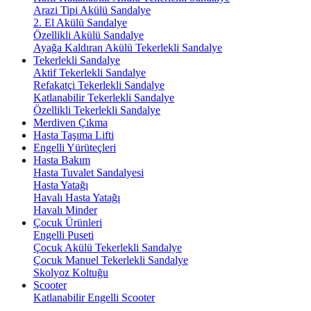
Arazi Tipi Akülü Sandalye
2. El Akülü Sandalye
Özellikli Akülü Sandalye
Ayağa Kaldıran Akülü Tekerlekli Sandalye
Tekerlekli Sandalye
Aktif Tekerlekli Sandalye
Refakatçi Tekerlekli Sandalye
Katlanabilir Tekerlekli Sandalye
Özellikli Tekerlekli Sandalye
Merdiven Çıkma
Hasta Taşıma Lifti
Engelli Yürüteçleri
Hasta Bakım
Hasta Tuvalet Sandalyesi
Hasta Yatağı
Havalı Hasta Yatağı
Havalı Minder
Çocuk Ürünleri
Engelli Puseti
Çocuk Akülü Tekerlekli Sandalye
Çocuk Manuel Tekerlekli Sandalye
Skolyoz Koltuğu
Scooter
Katlanabilir Engelli Scooter