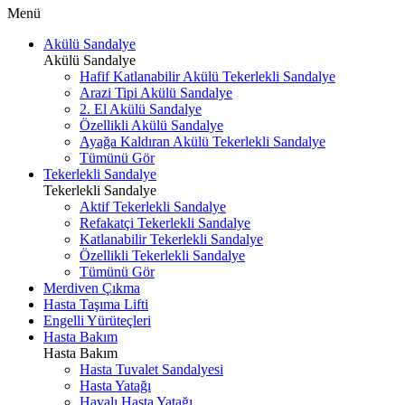
Menü
Akülü Sandalye
Akülü Sandalye
Hafif Katlanabilir Akülü Tekerlekli Sandalye
Arazi Tipi Akülü Sandalye
2. El Akülü Sandalye
Özellikli Akülü Sandalye
Ayağa Kaldıran Akülü Tekerlekli Sandalye
Tümünü Gör
Tekerlekli Sandalye
Tekerlekli Sandalye
Aktif Tekerlekli Sandalye
Refakatçi Tekerlekli Sandalye
Katlanabilir Tekerlekli Sandalye
Özellikli Tekerlekli Sandalye
Tümünü Gör
Merdiven Çıkma
Hasta Taşıma Lifti
Engelli Yürüteçleri
Hasta Bakım
Hasta Bakım
Hasta Tuvalet Sandalyesi
Hasta Yatağı
Havalı Hasta Yatağı