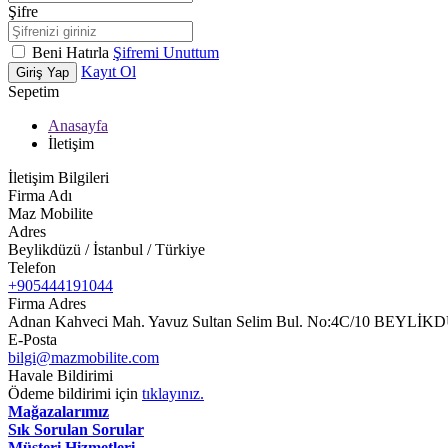
Şifre
Beni Hatırla
Şifremi Unuttum
Kayıt Ol
Giriş Yap
Sepetim
Anasayfa
İletişim
İletişim Bilgileri
Firma Adı
Maz Mobilite
Adres
Beylikdüzü / İstanbul / Türkiye
Telefon
+905444191044
Firma Adres
Adnan Kahveci Mah. Yavuz Sultan Selim Bul. No:4C/10 BEYL
E-Posta
bilgi@mazmobilite.com
Havale Bildirimi
Ödeme bildirimi için
tıklayınız.
Mağazalarımız
Sık Sorulan Sorular
Müşteri Hizmetleri