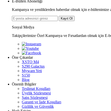
E-Bülten Aboneliği
Kampanya ve yeniliklerden haberdar olmak için e-bültenimize 
Kayıt Ol
Sosyal Medya
Takipçilerimize Özel Kampanya ve Fırsatlardan olmak için E-b
Öne Çıkanlar
XSTO M4
S290 Galactus
Mywam Yeti
S150
Blog
Önemli Bilgiler
Teslimat Koşulları
Üyelik Sözleşmesi
Satış Sözleşmesi
Garanti ve İade Koşulları
Gizlilik ve Güvenlik
Hızlı Erişim