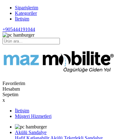
Siparişlerim
Kategoriler
İletişim
+905444191044
Favorilerim
Hesabım
Sepetim
x
İletişim
Müşteri Hizmetleri
Akülü Sandalye
Hafif Katlanabilir Akülü Tekerlekli Sandalye