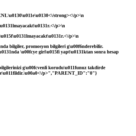
\u0130\u011e\u0130<\/strong><\/p>\n
5f\u0131lmayacakt\u0131r.<\/p>\n
la\u015f\u0131lmayacakt\u0131r.<\/p>\n
da bilgiler, promosyon bilgileri g\u00f6nderebilir.
\u0131nda \u00fcye giri\u015fi yapt\u0131ktan sonra hesap
f bilgilerinizi g\u00fcvenli korudu\u011funuz takdirde
cn de\u011fildir.\u00a0<\/p>","PARENT_ID":"0"}