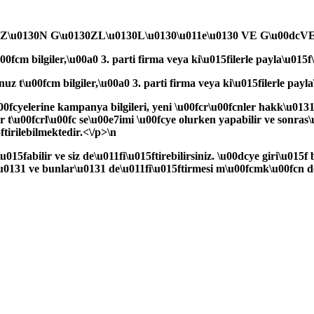
\u0130N G\u0130ZL\u0130L\u0130\u011e\u0130 VE G\u00dcVENL
00fcm bilgiler,\u00a0 3. parti firma veya ki\u015filerle payla\u01
uz t\u00fcm bilgiler,\u00a0 3. parti firma veya ki\u015filerle pay
0fcyelerine kampanya bilgileri, yeni \u00fcr\u00fcnler hakk\u0131n
r t\u00fcrl\u00fc se\u00e7imi \u00fcye olurken yapabilir ve sonras
tirilebilmektedir.<\/p>\n
u015fabilir ve siz de\u011fi\u015ftirebilirsiniz. \u00dcye giri\u015
mas\u0131 ve bunlar\u0131 de\u011fi\u015ftirmesi m\u00fcmk\u00f