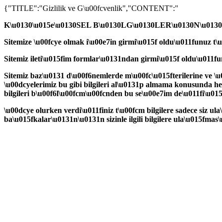
{"TITLE":"Gizlilik ve G\u00fcvenlik","CONTENT":"
K\u0130\u015e\u0130SEL B\u0130LG\u0130LER\u0130N\u0130Z
Sitemize \u00fcye olmak i\u00e7in girmi\u015f oldu\u011funuz t\u
Sitemiz ileti\u015fim formlar\u0131ndan girmi\u015f oldu\u011fun
Sitemiz baz\u0131 d\u00f6nemlerde m\u00fc\u015fterilerine ve \u0
\u00dcyelerimiz bu gibi bilgileri al\u0131p almama konusunda he
bilgileri b\u00f6l\u00fcm\u00fcnden bu se\u00e7im de\u011fi\u015f
\u00dcye olurken verdi\u011finiz t\u00fcm bilgilere sadece siz ula\
ba\u015fkalar\u0131n\u0131n sizinle ilgili bilgilere ula\u015f