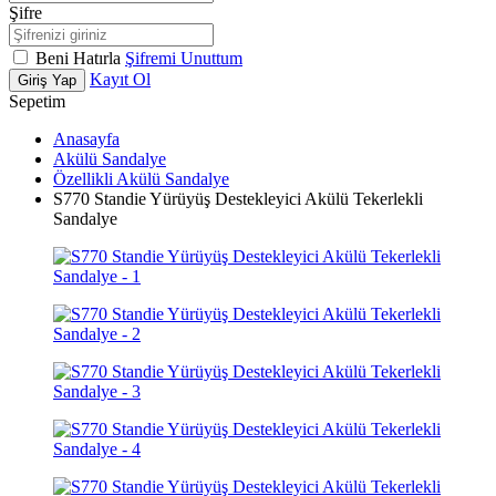
Şifre
Beni Hatırla
Şifremi Unuttum
Kayıt Ol
Giriş Yap
Sepetim
Anasayfa
Akülü Sandalye
Özellikli Akülü Sandalye
S770 Standie Yürüyüş Destekleyici Akülü Tekerlekli
Sandalye