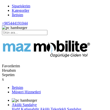
Siparişlerim
Kategoriler
İletişim
+905444191044
Favorilerim
Hesabım
Sepetim
x
İletişim
Müşteri Hizmetleri
Akülü Sandalye
Hafif Katlanabilir Akülü Tekerlekli Sandalye