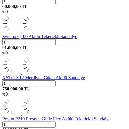
60.000,00
TL
0
%
Swemo Q100 Akülü Tekerlekli Sandalye
91.000,00
TL
0
%
XSTO X12 Merdiven Çıkan Akülü Sandalye
750.000,00
TL
0
%
Poylin P219 Prostyle Glide Flex Akülü Tekerlekli Sandalye