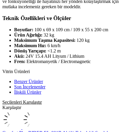
ve fonksiyonelliği ile hayatınızı her yönden kolaylaştırmak için
mutlaka incelemeniz gereken bir modeldir.
Teknik Özellikleri ve Ölçüler
Boyutlar:
100 x 69 x 109 cm / 109 x 55 x 200 cm
Ürün Ağırlığı:
32 kg
Maksimum Taşıma Kapasitesi:
120 kg
Maksimum Hız:
6 km/h
Dönüş Yarıçapı:
<1.2 m
Akü:
24V 15.4 AH Lityum / Lithium
Fren:
Elektromanyetik / Electromagnetic
Vitrin Ürünleri
Benzer Ürünler
Son İncelenenler
İlişkili Ürünler
Seçilenleri Karşılaştır
Karşılaştır