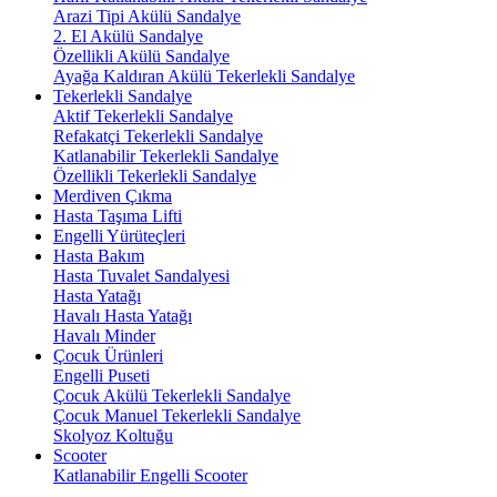
Arazi Tipi Akülü Sandalye
2. El Akülü Sandalye
Özellikli Akülü Sandalye
Ayağa Kaldıran Akülü Tekerlekli Sandalye
Tekerlekli Sandalye
Aktif Tekerlekli Sandalye
Refakatçi Tekerlekli Sandalye
Katlanabilir Tekerlekli Sandalye
Özellikli Tekerlekli Sandalye
Merdiven Çıkma
Hasta Taşıma Lifti
Engelli Yürüteçleri
Hasta Bakım
Hasta Tuvalet Sandalyesi
Hasta Yatağı
Havalı Hasta Yatağı
Havalı Minder
Çocuk Ürünleri
Engelli Puseti
Çocuk Akülü Tekerlekli Sandalye
Çocuk Manuel Tekerlekli Sandalye
Skolyoz Koltuğu
Scooter
Katlanabilir Engelli Scooter