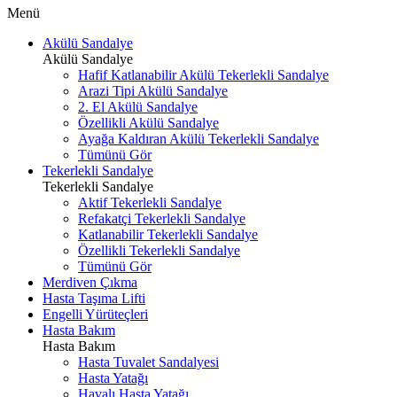
Menü
Akülü Sandalye
Akülü Sandalye
Hafif Katlanabilir Akülü Tekerlekli Sandalye
Arazi Tipi Akülü Sandalye
2. El Akülü Sandalye
Özellikli Akülü Sandalye
Ayağa Kaldıran Akülü Tekerlekli Sandalye
Tümünü Gör
Tekerlekli Sandalye
Tekerlekli Sandalye
Aktif Tekerlekli Sandalye
Refakatçi Tekerlekli Sandalye
Katlanabilir Tekerlekli Sandalye
Özellikli Tekerlekli Sandalye
Tümünü Gör
Merdiven Çıkma
Hasta Taşıma Lifti
Engelli Yürüteçleri
Hasta Bakım
Hasta Bakım
Hasta Tuvalet Sandalyesi
Hasta Yatağı
Havalı Hasta Yatağı