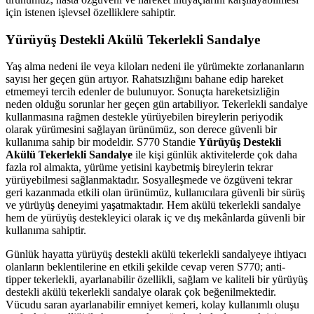
için istenen işlevsel özelliklere sahiptir.
Yürüyüş Destekli Akülü Tekerlekli Sandalye
Yaş alma nedeni ile veya kiloları nedeni ile yürümekte zorlananların
sayısı her geçen gün artıyor. Rahatsızlığını bahane edip hareket
etmemeyi tercih edenler de bulunuyor. Sonuçta hareketsizliğin
neden olduğu sorunlar her geçen gün artabiliyor. Tekerlekli sandalye
kullanmasına rağmen destekle yürüyebilen bireylerin periyodik
olarak yürümesini sağlayan ürünümüz, son derece güvenli bir
kullanıma sahip bir modeldir. S770 Standie
Yürüyüş Destekli
Akülü Tekerlekli Sandalye
ile kişi günlük aktivitelerde çok daha
fazla rol almakta, yürüme yetisini kaybetmiş bireylerin tekrar
yürüyebilmesi sağlanmaktadır. Sosyalleşmede ve özgüveni tekrar
geri kazanmada etkili olan ürünümüz, kullanıcılara güvenli bir sürüş
ve yürüyüş deneyimi yaşatmaktadır. Hem akülü tekerlekli sandalye
hem de yürüyüş destekleyici olarak iç ve dış mekânlarda güvenli bir
kullanıma sahiptir.
Günlük hayatta yürüyüş destekli akülü tekerlekli sandalyeye ihtiyacı
olanların beklentilerine en etkili şekilde cevap veren S770; anti-
tipper tekerlekli, ayarlanabilir özellikli, sağlam ve kaliteli bir yürüyüş
destekli akülü tekerlekli sandalye olarak çok beğenilmektedir.
Vücudu saran ayarlanabilir emniyet kemeri, kolay kullanımlı oluşu