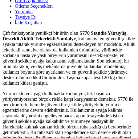
Ürün Açıklaması
Ödeme Seçenekleri
Yorumlar
Tavsiye Et
İade Koşulları
Çift fonksiyonlu yenilikçi bir ürün olan
S770 Standie Yürüyüş
Destekli Akülü Tekerlekli Sandalye
, kullanıcıyı en güvenli şekilde
ayakta tutarak yürüme egzersizlerini destekleyen bir modeldir. Akülü
tekerlekli sandalye olarak da kullanılan ürünümüz, yürümekte
zorlanan hasta ve yaşlı bireylerin yürümesini desteklemekte, en
güvenli şekilde ayağa kalkmasını sağlamaktadır. Son teknoloji bir
ürün olarak iç ve dış mekânlarda güvenle kullanılan modelimiz,
kullanıcı boyuna göre ayarlanan ve en güvenli şekilde yürümeye
destek olan medikal bir üründür. Taşıma kapasitesi 120 kg olup
kullanıcı kitlesi geniştir.
Yürümekte ve ayağa kalkmakta zorlanıyor, tek başınıza
yürüyemiyorsanız birçok riskle karşı karşıyasınız demektir. S770 ile
hem konforlu hem de güvenli bir şekilde yürüyebilir, yürüme
egzersizlerine devam edebilirsiniz. Kullanıcının ayağa kalkma
sırasında düşmesini engelleyen bacak aparatı sayesinde kişi en
güvenli şekilde ayağa kalkabilir ve yürümeye başlayabilir.
Hareketsiz kalmak zaman içinde birçok rahatsızlığı da beraberinde
getirmektedir. Bu rahatsızlıkları engellemede son derece etkili olan
ürünümüz, hasta özgüveni ve hareket ihtiyaçlarını karşılayabilmesi