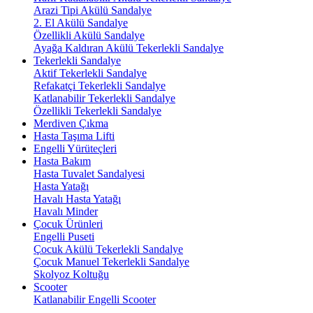
Arazi Tipi Akülü Sandalye
2. El Akülü Sandalye
Özellikli Akülü Sandalye
Ayağa Kaldıran Akülü Tekerlekli Sandalye
Tekerlekli Sandalye
Aktif Tekerlekli Sandalye
Refakatçi Tekerlekli Sandalye
Katlanabilir Tekerlekli Sandalye
Özellikli Tekerlekli Sandalye
Merdiven Çıkma
Hasta Taşıma Lifti
Engelli Yürüteçleri
Hasta Bakım
Hasta Tuvalet Sandalyesi
Hasta Yatağı
Havalı Hasta Yatağı
Havalı Minder
Çocuk Ürünleri
Engelli Puseti
Çocuk Akülü Tekerlekli Sandalye
Çocuk Manuel Tekerlekli Sandalye
Skolyoz Koltuğu
Scooter
Katlanabilir Engelli Scooter