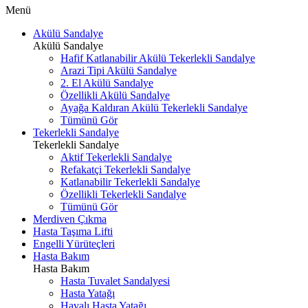
Menü
Akülü Sandalye
Akülü Sandalye
Hafif Katlanabilir Akülü Tekerlekli Sandalye
Arazi Tipi Akülü Sandalye
2. El Akülü Sandalye
Özellikli Akülü Sandalye
Ayağa Kaldıran Akülü Tekerlekli Sandalye
Tümünü Gör
Tekerlekli Sandalye
Tekerlekli Sandalye
Aktif Tekerlekli Sandalye
Refakatçi Tekerlekli Sandalye
Katlanabilir Tekerlekli Sandalye
Özellikli Tekerlekli Sandalye
Tümünü Gör
Merdiven Çıkma
Hasta Taşıma Lifti
Engelli Yürüteçleri
Hasta Bakım
Hasta Bakım
Hasta Tuvalet Sandalyesi
Hasta Yatağı
Havalı Hasta Yatağı