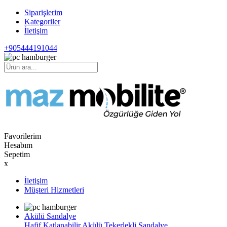
Siparişlerim
Kategoriler
İletişim
+905444191044
Favorilerim
Hesabım
Sepetim
x
İletişim
Müşteri Hizmetleri
Akülü Sandalye
Hafif Katlanabilir Akülü Tekerlekli Sandalye