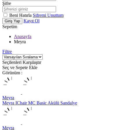
Şifre
Beni Hatırla
Şifremi Unuttum
Kayıt Ol
Giriş Yap
Sepetim
Anasayfa
Meyra
Filtre
Seçilenleri Karşılaştır
Seç ve Sepete Ekle
Görünüm :
Meyra
Meyra IChair MC Basic Akülü Sandalye
Meyra