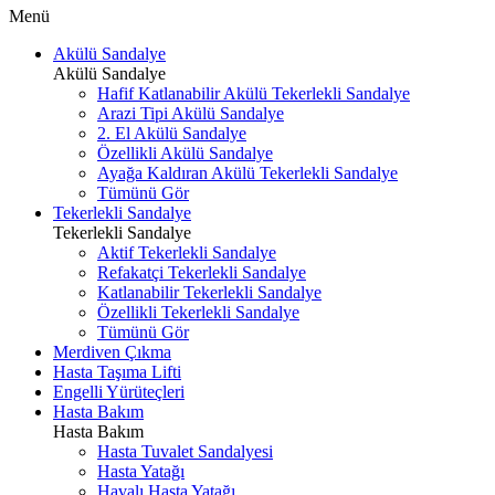
Menü
Akülü Sandalye
Akülü Sandalye
Hafif Katlanabilir Akülü Tekerlekli Sandalye
Arazi Tipi Akülü Sandalye
2. El Akülü Sandalye
Özellikli Akülü Sandalye
Ayağa Kaldıran Akülü Tekerlekli Sandalye
Tümünü Gör
Tekerlekli Sandalye
Tekerlekli Sandalye
Aktif Tekerlekli Sandalye
Refakatçi Tekerlekli Sandalye
Katlanabilir Tekerlekli Sandalye
Özellikli Tekerlekli Sandalye
Tümünü Gör
Merdiven Çıkma
Hasta Taşıma Lifti
Engelli Yürüteçleri
Hasta Bakım
Hasta Bakım
Hasta Tuvalet Sandalyesi
Hasta Yatağı
Havalı Hasta Yatağı