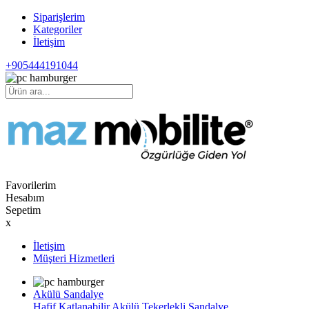
Siparişlerim
Kategoriler
İletişim
+905444191044
Favorilerim
Hesabım
Sepetim
x
İletişim
Müşteri Hizmetleri
Akülü Sandalye
Hafif Katlanabilir Akülü Tekerlekli Sandalye