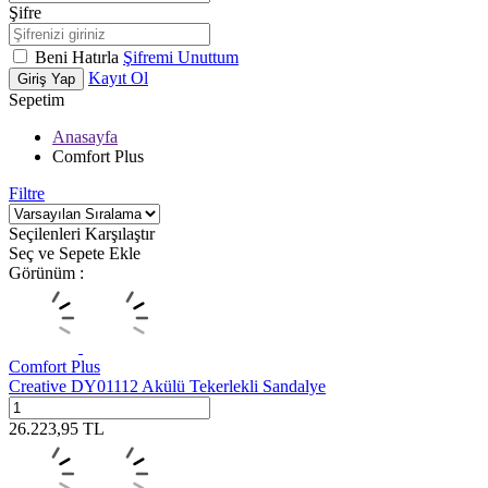
Şifre
Beni Hatırla
Şifremi Unuttum
Kayıt Ol
Giriş Yap
Sepetim
Anasayfa
Comfort Plus
Filtre
Seçilenleri Karşılaştır
Seç ve Sepete Ekle
Görünüm :
Comfort Plus
Creative DY01112 Akülü Tekerlekli Sandalye
26.223,95
TL