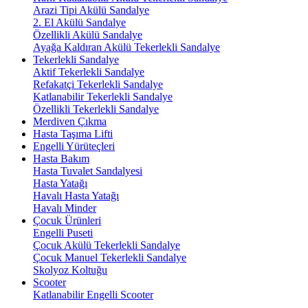
Arazi Tipi Akülü Sandalye
2. El Akülü Sandalye
Özellikli Akülü Sandalye
Ayağa Kaldıran Akülü Tekerlekli Sandalye
Tekerlekli Sandalye
Aktif Tekerlekli Sandalye
Refakatçi Tekerlekli Sandalye
Katlanabilir Tekerlekli Sandalye
Özellikli Tekerlekli Sandalye
Merdiven Çıkma
Hasta Taşıma Lifti
Engelli Yürüteçleri
Hasta Bakım
Hasta Tuvalet Sandalyesi
Hasta Yatağı
Havalı Hasta Yatağı
Havalı Minder
Çocuk Ürünleri
Engelli Puseti
Çocuk Akülü Tekerlekli Sandalye
Çocuk Manuel Tekerlekli Sandalye
Skolyoz Koltuğu
Scooter
Katlanabilir Engelli Scooter