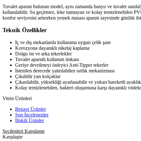
Tuvalet aparatı bulunan model, aynı zamanda banyo ve tuvalet sandalye
kullanılabilir. Su geçirmez, leke tutmayan ve kolay temizlenebilen PV
konfor seviyesini artırırken yemek masası aparatı sayesinde günlük iht
Teknik Özellikler
İç ve dış mekanlarda kullanıma uygun çelik şase
Korozyona dayanıklı nikelaj kaplama
Dolgu ön ve arka tekerlekler
Tuvalet aparatlı kullanım imkanı
Geriye devrilmeyi önleyici Anti-Tipper tekerler
İstenilen derecede yatırılabilen sırtlık mekanizması
Çıkabilir yan kolçaklar
Çıkarılabilir, yüksekliği ayarlanabilir ve yukarı hareketli ayaklık
Kolay temizlenebilen, bakteri oluşumuna karşı dayanıklı vinle
Vitrin Ürünleri
Benzer Ürünler
Son İncelenenler
İlişkili Ürünler
Seçilenleri Karşılaştır
Karşılaştır