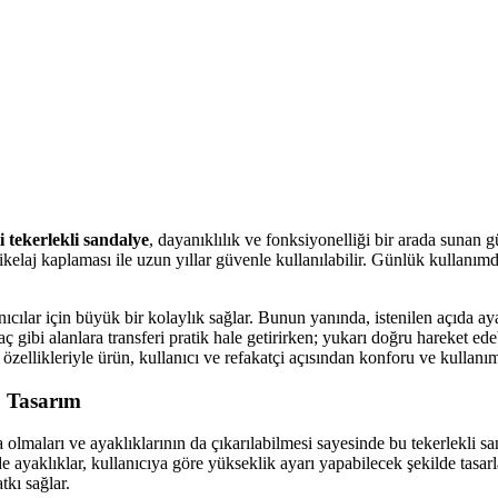
 tekerlekli sandalye
, dayanıklılık ve fonksiyonelliği bir arada sunan 
kelaj kaplaması ile uzun yıllar güvenle kullanılabilir. Günlük kullanımd
lanıcılar için büyük bir kolaylık sağlar. Bunun yanında, istenilen açıda
aç gibi alanlara transferi pratik hale getirirken; yukarı doğru hareket ede
zellikleriyle ürün, kullanıcı ve refakatçi açısından konforu ve kullanım
 Tasarım
 olmaları ve ayaklıklarının da çıkarılabilmesi sayesinde bu tekerlekli s
de ayaklıklar, kullanıcıya göre yükseklik ayarı yapabilecek şekilde tasarl
tkı sağlar.