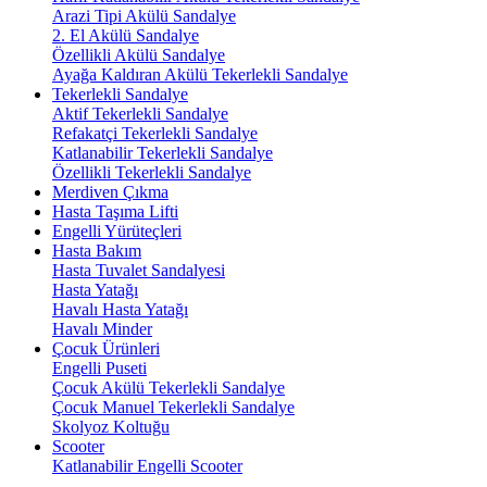
Arazi Tipi Akülü Sandalye
2. El Akülü Sandalye
Özellikli Akülü Sandalye
Ayağa Kaldıran Akülü Tekerlekli Sandalye
Tekerlekli Sandalye
Aktif Tekerlekli Sandalye
Refakatçi Tekerlekli Sandalye
Katlanabilir Tekerlekli Sandalye
Özellikli Tekerlekli Sandalye
Merdiven Çıkma
Hasta Taşıma Lifti
Engelli Yürüteçleri
Hasta Bakım
Hasta Tuvalet Sandalyesi
Hasta Yatağı
Havalı Hasta Yatağı
Havalı Minder
Çocuk Ürünleri
Engelli Puseti
Çocuk Akülü Tekerlekli Sandalye
Çocuk Manuel Tekerlekli Sandalye
Skolyoz Koltuğu
Scooter
Katlanabilir Engelli Scooter