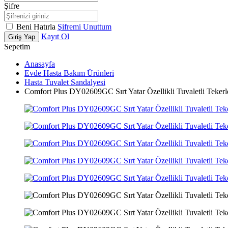
Şifre
Beni Hatırla
Şifremi Unuttum
Kayıt Ol
Giriş Yap
Sepetim
Anasayfa
Evde Hasta Bakım Ürünleri
Hasta Tuvalet Sandalyesi
Comfort Plus DY02609GC Sırt Yatar Özellikli Tuvaletli Tekerl