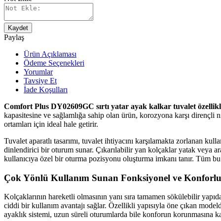
Kaydet
Paylaş
Ürün Açıklaması
Ödeme Seçenekleri
Yorumlar
Tavsiye Et
İade Koşulları
Comfort Plus DY02609GC sırtı yatar ayak kalkar tuvalet özellikli
kapasitesine ve sağlamlığa sahip olan ürün, korozyona karşı dirençli ni
ortamları için ideal hale getirir.
Tuvalet aparatlı tasarımı, tuvalet ihtiyacını karşılamakta zorlanan kul
dinlendirici bir oturum sunar. Çıkarılabilir yan kolçaklar yatak veya ar
kullanıcıya özel bir oturma pozisyonu oluşturma imkanı tanır. Tüm bu ö
Çok Yönlü Kullanım Sunan Fonksiyonel ve Konforlu
Kolçaklarının hareketli olmasının yanı sıra tamamen sökülebilir yapıda
ciddi bir kullanım avantajı sağlar. Özellikli yapısıyla öne çıkan model
ayaklık sistemi, uzun süreli oturumlarda bile konforun korunmasına ka