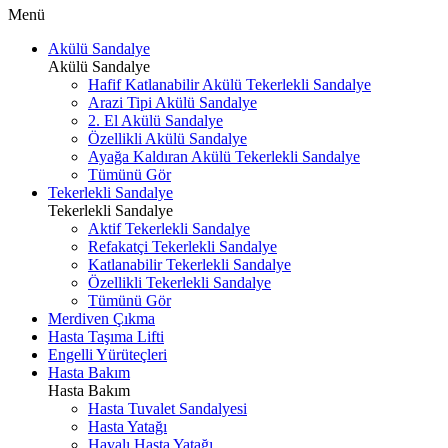
Menü
Akülü Sandalye
Akülü Sandalye
Hafif Katlanabilir Akülü Tekerlekli Sandalye
Arazi Tipi Akülü Sandalye
2. El Akülü Sandalye
Özellikli Akülü Sandalye
Ayağa Kaldıran Akülü Tekerlekli Sandalye
Tümünü Gör
Tekerlekli Sandalye
Tekerlekli Sandalye
Aktif Tekerlekli Sandalye
Refakatçi Tekerlekli Sandalye
Katlanabilir Tekerlekli Sandalye
Özellikli Tekerlekli Sandalye
Tümünü Gör
Merdiven Çıkma
Hasta Taşıma Lifti
Engelli Yürüteçleri
Hasta Bakım
Hasta Bakım
Hasta Tuvalet Sandalyesi
Hasta Yatağı
Havalı Hasta Yatağı