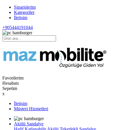
Siparişlerim
Kategoriler
İletişim
+905444191044
Favorilerim
Hesabım
Sepetim
x
İletişim
Müşteri Hizmetleri
Akülü Sandalye
Hafif Katlanabilir Akülü Tekerlekli Sandalye