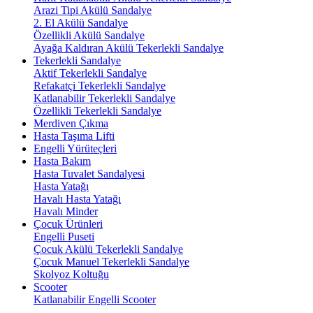
Arazi Tipi Akülü Sandalye
2. El Akülü Sandalye
Özellikli Akülü Sandalye
Ayağa Kaldıran Akülü Tekerlekli Sandalye
Tekerlekli Sandalye
Aktif Tekerlekli Sandalye
Refakatçi Tekerlekli Sandalye
Katlanabilir Tekerlekli Sandalye
Özellikli Tekerlekli Sandalye
Merdiven Çıkma
Hasta Taşıma Lifti
Engelli Yürüteçleri
Hasta Bakım
Hasta Tuvalet Sandalyesi
Hasta Yatağı
Havalı Hasta Yatağı
Havalı Minder
Çocuk Ürünleri
Engelli Puseti
Çocuk Akülü Tekerlekli Sandalye
Çocuk Manuel Tekerlekli Sandalye
Skolyoz Koltuğu
Scooter
Katlanabilir Engelli Scooter