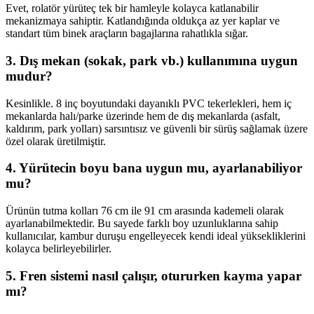
Evet, rolatör yürüteç tek bir hamleyle kolayca katlanabilir
mekanizmaya sahiptir. Katlandığında oldukça az yer kaplar ve
standart tüm binek araçların bagajlarına rahatlıkla sığar.
3. Dış mekan (sokak, park vb.) kullanımına uygun
mudur?
Kesinlikle. 8 inç boyutundaki dayanıklı PVC tekerlekleri, hem iç
mekanlarda halı/parke üzerinde hem de dış mekanlarda (asfalt,
kaldırım, park yolları) sarsıntısız ve güvenli bir sürüş sağlamak üzere
özel olarak üretilmiştir.
4. Yürütecin boyu bana uygun mu, ayarlanabiliyor
mu?
Ürünün tutma kolları 76 cm ile 91 cm arasında kademeli olarak
ayarlanabilmektedir. Bu sayede farklı boy uzunluklarına sahip
kullanıcılar, kambur duruşu engelleyecek kendi ideal yüksekliklerini
kolayca belirleyebilirler.
5. Fren sistemi nasıl çalışır, otururken kayma yapar
mı?