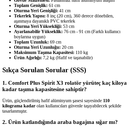
Gövde Malzemesi:
Paslanmaz hafif alüminyum alaşım
Toplam Genişlik:
61 cm
Oturma Yeri Genişliği:
41 cm
Tekerlek Yapısı:
8 inç (20 cm), 360 derece dönebilen,
aşınmaya dayanıklı PVC tekerlek
Oturma Yeri Yüksekliği:
53 cm
Ayarlanabilir Yükseklik:
76 cm - 91 cm (Farklı kullanıcı
boylarına uygun)
Toplam Uzunluk:
69 cm
Oturma Yeri Uzunluğu:
20 cm
Maksimum Taşıma Kapasitesi:
110 kg
Ürün Ağırlığı:
7,2 kg (Hafif ve taşınabilir)
Sıkça Sorulan Sorular (SSS)
1. Comfort Plus Spirit X3 rolatör yürüteç kaç kiloya
kadar taşıma kapasitesine sahiptir?
Ürün, güçlendirilmiş hafif alüminyum şasesi sayesinde
110
kilograma kadar
olan kullanıcıları güvenle taşıyabilecek şekilde
tasarlanmıştır.
2. Ürün katlandığında araba bagajına sığar mı?