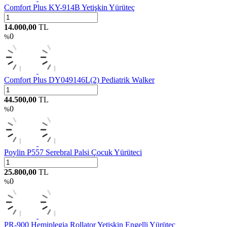
Comfort Plus KY-914B Yetişkin Yürüteç
14.000,00
TL
0
%
Comfort Plus DY049146L(2) Pediatrik Walker
44.500,00
TL
0
%
Poylin P557 Serebral Palsi Çocuk Yürüteci
25.800,00
TL
0
%
PR-900 Hemiplegia Rollator Yetişkin Engelli Yürüteç