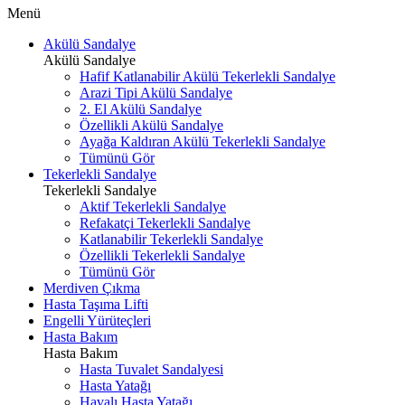
Menü
Akülü Sandalye
Akülü Sandalye
Hafif Katlanabilir Akülü Tekerlekli Sandalye
Arazi Tipi Akülü Sandalye
2. El Akülü Sandalye
Özellikli Akülü Sandalye
Ayağa Kaldıran Akülü Tekerlekli Sandalye
Tümünü Gör
Tekerlekli Sandalye
Tekerlekli Sandalye
Aktif Tekerlekli Sandalye
Refakatçi Tekerlekli Sandalye
Katlanabilir Tekerlekli Sandalye
Özellikli Tekerlekli Sandalye
Tümünü Gör
Merdiven Çıkma
Hasta Taşıma Lifti
Engelli Yürüteçleri
Hasta Bakım
Hasta Bakım
Hasta Tuvalet Sandalyesi
Hasta Yatağı
Havalı Hasta Yatağı