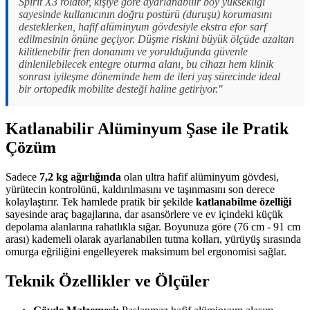
Spirit X3 rolatör, kişiye göre ayarlanabilir boy yüksekliği
sayesinde kullanıcının doğru postürü (duruşu) korumasını
desteklerken, hafif alüminyum gövdesiyle ekstra efor sarf
edilmesinin önüne geçiyor. Düşme riskini büyük ölçüde azaltan
kilitlenebilir fren donanımı ve yorulduğunda güvenle
dinlenilebilecek entegre oturma alanı, bu cihazı hem klinik
sonrası iyileşme döneminde hem de ileri yaş sürecinde ideal
bir ortopedik mobilite desteği haline getiriyor."
Katlanabilir Alüminyum Şase ile Pratik
Çözüm
Sadece
7,2 kg ağırlığında
olan ultra hafif alüminyum gövdesi,
yürütecin kontrolünü, kaldırılmasını ve taşınmasını son derece
kolaylaştırır. Tek hamlede pratik bir şekilde
katlanabilme özelliği
sayesinde araç bagajlarına, dar asansörlere ve ev içindeki küçük
depolama alanlarına rahatlıkla sığar. Boyunuza göre (76 cm - 91 cm
arası) kademeli olarak ayarlanabilen tutma kolları, yürüyüş sırasında
omurga eğriliğini engelleyerek maksimum bel ergonomisi sağlar.
Teknik Özellikler ve Ölçüler