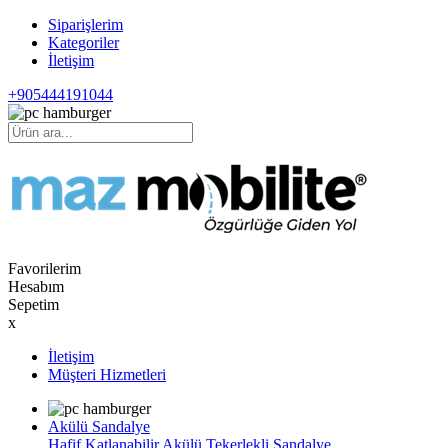
Siparişlerim
Kategoriler
İletişim
+905444191044
Favorilerim
Hesabım
Sepetim
x
İletişim
Müşteri Hizmetleri
Akülü Sandalye
Hafif Katlanabilir Akülü Tekerlekli Sandalye