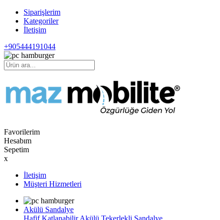
Siparişlerim
Kategoriler
İletişim
+905444191044
Favorilerim
Hesabım
Sepetim
x
İletişim
Müşteri Hizmetleri
Akülü Sandalye
Hafif Katlanabilir Akülü Tekerlekli Sandalye