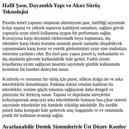
Hafif Şase, Dayanıklı Yapı ve Akıcı Sürüş
Teknolojisi
Pusetin temel yapısını oluşturan alüminyum şase, hafifliği sayesinde
kolay taşıma ve yüksek manevra kabiliyeti sunarken, sağlam gövde
yapısıyla uzun süreli kullanıma uygun bir performans sağlar.
Korozyona karşı dayanıklı elektrostatik boya kaplaması, dış
etkenlere karşı ekstra koruma sunarak puseti zamanla oluşabilecek
yıpranmalara karşı korur ve estetik görünümünü uzun süre muhafaza
etmesine yardımcı olur. Bu özel şase yapısı puseti iç mekanlarda ve
dış alanlarda güvenle kullanılabilir hale getirir. Farklı zemin
koşullarına uyum sağlayan tasarımı sayesinde günlük kullanımda
kesintisiz bir hareket deneyimi sunar.
Konforlu ve sorunsuz bir sürüş için puset, silikon dolgu ön ve arka
tekerleklerle donatılmıştır. Patlama riskini ortadan kaldıran bu
tekerlekler, zemine güçlü tutunma sağlayarak daha dengeli ve
pürüzsüz bir ilerleyiş sunar. Taşıma ve depolama süreçlerini
kolaylaştırmak amacıyla arka tekerleklerde bulunan bas-çıkar sistemi
sayesinde tekerlekler tek hamlede sökülüp takılabilir. Bu özellik
puseti daha kompakt hale getirerek araç bagajında ve ev ortamında
pratik bir kullanım avantajı sağlar.
Ayarlanabilir Destek Sistemleriyle Üst Düzey Konfor