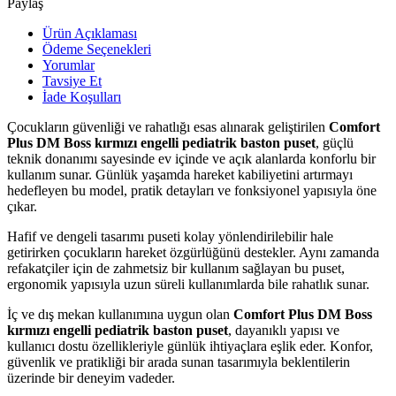
Paylaş
Ürün Açıklaması
Ödeme Seçenekleri
Yorumlar
Tavsiye Et
İade Koşulları
Çocukların güvenliği ve rahatlığı esas alınarak geliştirilen
Comfort
Plus DM Boss kırmızı engelli pediatrik baston puset
, güçlü
teknik donanımı sayesinde ev içinde ve açık alanlarda konforlu bir
kullanım sunar. Günlük yaşamda hareket kabiliyetini artırmayı
hedefleyen bu model, pratik detayları ve fonksiyonel yapısıyla öne
çıkar.
Hafif ve dengeli tasarımı puseti kolay yönlendirilebilir hale
getirirken çocukların hareket özgürlüğünü destekler. Aynı zamanda
refakatçiler için de zahmetsiz bir kullanım sağlayan bu puset,
ergonomik yapısıyla uzun süreli kullanımlarda bile rahatlık sunar.
İç ve dış mekan kullanımına uygun olan
Comfort Plus DM Boss
kırmızı engelli pediatrik baston puset
, dayanıklı yapısı ve
kullanıcı dostu özellikleriyle günlük ihtiyaçlara eşlik eder. Konfor,
güvenlik ve pratikliği bir arada sunan tasarımıyla beklentilerin
üzerinde bir deneyim vadeder.