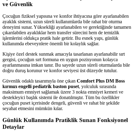
ve Güvenlik
Çocuğun fiziksel yapısına ve konfor ihtiyacına göre ayarlanabilen
ayaklık sistemi, uzun süreli kullanımlarda bile rahat bir oturma
deneyimi sunar. Yüksekliği ayarlanabilen ve gerektiğinde tamamen
çıkarılabilen ayaklıklar hem transfer sürecini hem de temizlik
işlemlerini oldukça pratik hale getirir. Bu esnek yapı, günlük
kullanımda ebeveynlere önemli bir kolaylık sağlar.
Kişiye özel destek sunmak amacıyla tasarlanan ayarlanabilir sırt
gergisi, çocuğun sırt formuna en uygun pozisyonun kolayca
ayarlanmasına imkan tanır. Bu sayede uzun süreli oturmalarda bile
doğru duruş korunur ve konfor seviyesi üst düzeyde tutulur.
Güvenlik odaklı tasarımıyla öne çıkan
Comfort Plus DM Boss
kırmızı engelli pediatrik baston puset
, yolculuk sırasında
maksimum emniyet sağlamak üzere 3 nokta emniyet kemeri ve
destekleyici başlık sistemi ile donatılmıştır. Tüm bu özellikler
çocuğun puset içerisinde dengeli, güvenli ve rahat bir şekilde
seyahat etmesini mümkün kılar.
Günlük Kullanımda Pratiklik Sunan Fonksiyonel
Detaylar