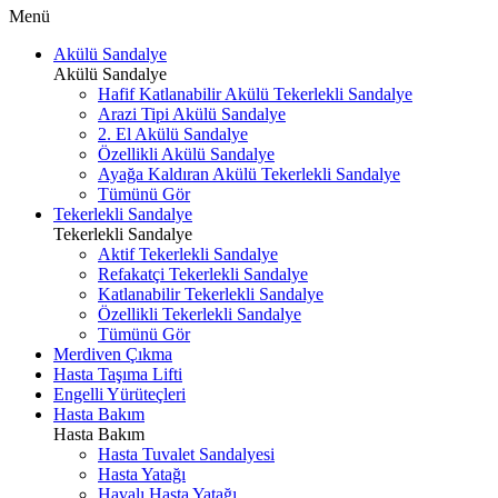
Menü
Akülü Sandalye
Akülü Sandalye
Hafif Katlanabilir Akülü Tekerlekli Sandalye
Arazi Tipi Akülü Sandalye
2. El Akülü Sandalye
Özellikli Akülü Sandalye
Ayağa Kaldıran Akülü Tekerlekli Sandalye
Tümünü Gör
Tekerlekli Sandalye
Tekerlekli Sandalye
Aktif Tekerlekli Sandalye
Refakatçi Tekerlekli Sandalye
Katlanabilir Tekerlekli Sandalye
Özellikli Tekerlekli Sandalye
Tümünü Gör
Merdiven Çıkma
Hasta Taşıma Lifti
Engelli Yürüteçleri
Hasta Bakım
Hasta Bakım
Hasta Tuvalet Sandalyesi
Hasta Yatağı
Havalı Hasta Yatağı