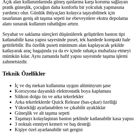
Açık alan kullanımlarında güneş ışınlarına karşı koruma sağlayan
pratik güneşlik, çocuğun daha konforlu bir yolculuk yapmasına
yardımcı olur. Günlük ihtiyaçları kolayca taşıyabilmek için
tasarlanan geniş alt taşıma sepeti ise ebeveynlere ekstra depolama
alanı sunarak kullanım rahatlığını artırır.
Seyahat ve saklama süreçleri düşünülerek geliştirilen baston tipi
katlanabilir kasa yapısı sayesinde puset, tek hamlede kompakt hale
getirilebilir. Bu özellik puseti minimum alan kaplayacak şekilde
katlayarak araç bagajında ya da ev içinde rahatça muhafaza etmeyi
mümkün kılar. Aynı zamanda hafif yapısı sayesinde taşıma işlemi
zahmetsizdir.
Teknik Özellikler
İç ve dış mekan kullanıma uygun alüminyum şase
Korozyona dayanıklı elektrostatik boya kaplaması
Silikon dolgu ön ve arka tekerlekler
Arka tekerleklerde Quick Release (bas-çıkar) özelliği
Yüksekliği ayarlanabilen ve çıkabilir ayaklıklar
Güneşlik ve alt taşıma sepeti
Taşımayı kolaylaştıran baston şeklinde katlanabilir kasa yapısı
3 noktalı emniyet kemeri ve baş desteği
Kişiye özel ayarlanabilir sırt gergisi