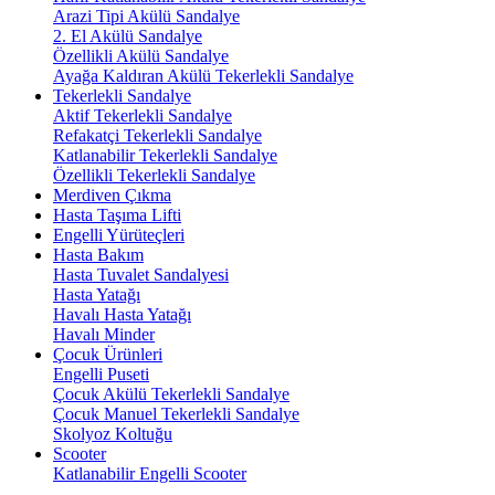
Arazi Tipi Akülü Sandalye
2. El Akülü Sandalye
Özellikli Akülü Sandalye
Ayağa Kaldıran Akülü Tekerlekli Sandalye
Tekerlekli Sandalye
Aktif Tekerlekli Sandalye
Refakatçi Tekerlekli Sandalye
Katlanabilir Tekerlekli Sandalye
Özellikli Tekerlekli Sandalye
Merdiven Çıkma
Hasta Taşıma Lifti
Engelli Yürüteçleri
Hasta Bakım
Hasta Tuvalet Sandalyesi
Hasta Yatağı
Havalı Hasta Yatağı
Havalı Minder
Çocuk Ürünleri
Engelli Puseti
Çocuk Akülü Tekerlekli Sandalye
Çocuk Manuel Tekerlekli Sandalye
Skolyoz Koltuğu
Scooter
Katlanabilir Engelli Scooter