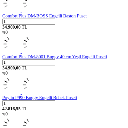
Comfort Plus DM-BOSS Engelli Baston Puset
34.900,00
TL
0
%
Comfort Plus DM-8001 Buggy 40 cm Yeşil Engelli Puseti
34.900,00
TL
0
%
Poylin P990 Buggy Engelli Bebek Puseti
42.816,55
TL
0
%