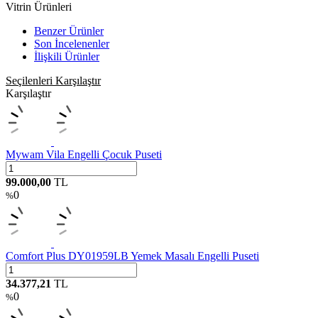
Vitrin Ürünleri
Benzer Ürünler
Son İncelenenler
İlişkili Ürünler
Seçilenleri Karşılaştır
Karşılaştır
Mywam Vila Engelli Çocuk Puseti
99.000,00
TL
0
%
Comfort Plus DY01959LB Yemek Masalı Engelli Puseti
34.377,21
TL
0
%