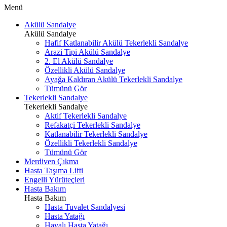
Menü
Akülü Sandalye
Akülü Sandalye
Hafif Katlanabilir Akülü Tekerlekli Sandalye
Arazi Tipi Akülü Sandalye
2. El Akülü Sandalye
Özellikli Akülü Sandalye
Ayağa Kaldıran Akülü Tekerlekli Sandalye
Tümünü Gör
Tekerlekli Sandalye
Tekerlekli Sandalye
Aktif Tekerlekli Sandalye
Refakatçi Tekerlekli Sandalye
Katlanabilir Tekerlekli Sandalye
Özellikli Tekerlekli Sandalye
Tümünü Gör
Merdiven Çıkma
Hasta Taşıma Lifti
Engelli Yürüteçleri
Hasta Bakım
Hasta Bakım
Hasta Tuvalet Sandalyesi
Hasta Yatağı
Havalı Hasta Yatağı