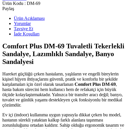
Ürün Kodu :
DM-69
Paylaş
Ürün Açıklaması
Yorumlar
Tavsiye Et
İade Koşulları
Comfort Plus DM-69 Tuvaletli Tekerlekli
Sandalye, Lazımlıklı Sandalye, Banyo
Sandalyesi
Hareket güçlüğü çeken hastaların, yaşlıların ve engelli bireylerin
kişisel hijyen ihtiyaçlarını güvenli, pratik ve konforlu bir şekilde
karşılamaları için özel olarak tasarlanan
Comfort Plus DM-69
,
hasta bakım sürecini hem kullanıcı hem de refakatçi için büyük
ölçüde kolaylaştırmaktadır. Yalnızca bir transfer aracı değil; banyo,
tuvalet ve günlük yaşamı destekleyen çok fonksiyonlu bir medikal
çözümdür.
Ev içi (indoor) kullanıma uygun yapısıyla dikkat çeken bu model,
hastanın sürekli yataktan kalkıp farklı alanlara taşınması
zorunluluğunu ortadan kaldırır. Sahip olduğu ergonomik tasarım ve