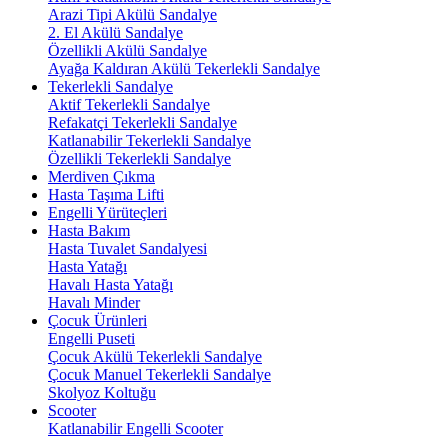
Arazi Tipi Akülü Sandalye
2. El Akülü Sandalye
Özellikli Akülü Sandalye
Ayağa Kaldıran Akülü Tekerlekli Sandalye
Tekerlekli Sandalye
Aktif Tekerlekli Sandalye
Refakatçi Tekerlekli Sandalye
Katlanabilir Tekerlekli Sandalye
Özellikli Tekerlekli Sandalye
Merdiven Çıkma
Hasta Taşıma Lifti
Engelli Yürüteçleri
Hasta Bakım
Hasta Tuvalet Sandalyesi
Hasta Yatağı
Havalı Hasta Yatağı
Havalı Minder
Çocuk Ürünleri
Engelli Puseti
Çocuk Akülü Tekerlekli Sandalye
Çocuk Manuel Tekerlekli Sandalye
Skolyoz Koltuğu
Scooter
Katlanabilir Engelli Scooter