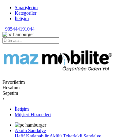
Siparişlerim
Kategoriler
İletişim
+905444191044
Favorilerim
Hesabım
Sepetim
x
İletişim
Müşteri Hizmetleri
Akülü Sandalye
Hafif Katlanabilir Akülü Tekerlekli Sandalye