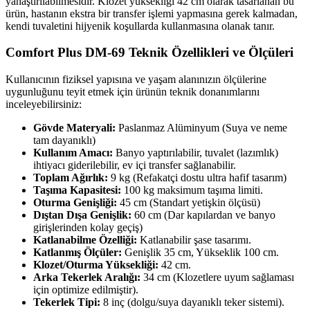
yanaştırılabilmesidir. Klozet yüksekliği 42 cm olarak tasarlanan bu
ürün, hastanın ekstra bir transfer işlemi yapmasına gerek kalmadan,
kendi tuvaletini hijyenik koşullarda kullanmasına olanak tanır.
Comfort Plus DM-69 Teknik Özellikleri ve Ölçüleri
Kullanıcının fiziksel yapısına ve yaşam alanınızın ölçülerine
uygunluğunu teyit etmek için ürünün teknik donanımlarını
inceleyebilirsiniz:
Gövde Materyali:
Paslanmaz Alüminyum (Suya ve neme
tam dayanıklı)
Kullanım Amacı:
Banyo yaptırılabilir, tuvalet (lazımlık)
ihtiyacı giderilebilir, ev içi transfer sağlanabilir.
Toplam Ağırlık:
9 kg (Refakatçi dostu ultra hafif tasarım)
Taşıma Kapasitesi:
100 kg maksimum taşıma limiti.
Oturma Genişliği:
45 cm (Standart yetişkin ölçüsü)
Dıştan Dışa Genişlik:
60 cm (Dar kapılardan ve banyo
girişlerinden kolay geçiş)
Katlanabilme Özelliği:
Katlanabilir şase tasarımı.
Katlanmış Ölçüler:
Genişlik 35 cm, Yükseklik 100 cm.
Klozet/Oturma Yüksekliği:
42 cm.
Arka Tekerlek Aralığı:
34 cm (Klozetlere uyum sağlaması
için optimize edilmiştir).
Tekerlek Tipi:
8 inç (dolgu/suya dayanıklı teker sistemi).