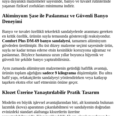
suya dayanıklı malzemeler sayesinde, banyo ve tuvalet rutinlerinde
yaşanan fiziksel zorlukları minimuma indirir.
Alüminyum Şase ile Paslanmaz ve Güvenli Banyo
Deneyimi
Banyo ve tuvalet özellikli tekerlekli sandalyelerde aranması gereken
en kritik özellik, ürünün suyla temasında göstereceği reaksiyondur.
Comfort Plus DM-69 banyo sandalyesi
, tamamen alüminyum
gövdeden üretilmiştir. Bu üst düzey malzeme seçimi sayesinde ürün,
suyla ne kadar temas ederse etsin kesinlikle korozyona uğramaz ve
paslanmaz. Böylece hastanıza uzun yıllar boyunca hijyenik ve
güvenli bir şekilde banyo yaptırabilirsiniz.
Aynı zamanda alüminyum malzemenin getirdiği hafiflik avantajı,
ürünün toplam ağırlığını
sadece 9 kilograma
düşürmüştür. Bu ultra
hafif yapı, refakatçilerin sandalyeyi yönlendirirken veya katlayıp
taşırken ekstra efor sarf etmesinin önüne geçer.
Klozet Üzerine Yanaştırılabilir Pratik Tasarım
Modelin en büyük işlevsel avantajlarından biri, alt kısmında bulunan
lazımlık (kova) aparatının çıkarılabilmesi ve sandalyenin doğrudan
evinizdeki standart alafranga klozetlerin üzerine