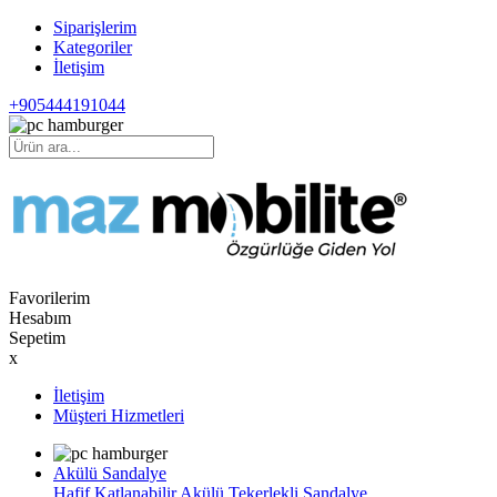
Siparişlerim
Kategoriler
İletişim
+905444191044
Favorilerim
Hesabım
Sepetim
x
İletişim
Müşteri Hizmetleri
Akülü Sandalye
Hafif Katlanabilir Akülü Tekerlekli Sandalye