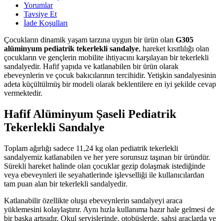
Yorumlar
Tavsiye Et
İade Koşulları
Çocukların dinamik yaşam tarzına uygun bir ürün olan
G305
alüminyum pediatrik tekerlekli sandalye
, hareket kısıtlılığı olan
çocukların ve gençlerin mobilite ihtiyacını karşılayan bir tekerlekli
sandalyedir. Hafif yapıda ve katlanabilen bir ürün olarak
ebeveynlerin ve çocuk bakıcılarının tercihidir. Yetişkin sandalyesinin
adeta küçültülmüş bir modeli olarak beklentilere en iyi şekilde cevap
vermektedir.
Hafif Alüminyum Şaseli Pediatrik
Tekerlekli Sandalye
Toplam ağırlığı sadece 11,24 kg olan pediatrik tekerlekli
sandalyemiz katlanabilen ve her yere sorunsuz taşınan bir üründür.
Sürekli hareket halinde olan çocuklar gezip dolaşmak istediğinde
veya ebeveynleri ile seyahatlerinde işlevselliği ile kullanıcılardan
tam puan alan bir tekerlekli sandalyedir.
Katlanabilir özellikte oluşu ebeveynlerin sandalyeyi araca
yüklemesini kolaylaştırır. Aynı hızla kullanıma hazır hale gelmesi de
bir başka artısıdır. Okul servislerinde, otobüslerde, şahsi araçlarda ve