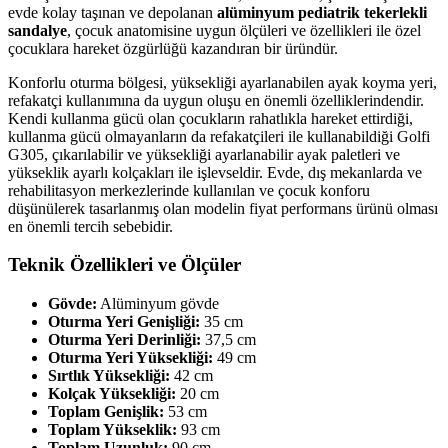
evde kolay taşınan ve depolanan
alüminyum pediatrik tekerlekli
sandalye
, çocuk anatomisine uygun ölçüleri ve özellikleri ile özel
çocuklara hareket özgürlüğü kazandıran bir üründür.
Konforlu oturma bölgesi, yüksekliği ayarlanabilen ayak koyma yeri,
refakatçi kullanımına da uygun oluşu en önemli özelliklerindendir.
Kendi kullanma gücü olan çocukların rahatlıkla hareket ettirdiği,
kullanma gücü olmayanların da refakatçileri ile kullanabildiği Golfi
G305, çıkarılabilir ve yüksekliği ayarlanabilir ayak paletleri ve
yükseklik ayarlı kolçakları ile işlevseldir. Evde, dış mekanlarda ve
rehabilitasyon merkezlerinde kullanılan ve çocuk konforu
düşünülerek tasarlanmış olan modelin fiyat performans ürünü olması
en önemli tercih sebebidir.
Teknik Özellikleri ve Ölçüler
Gövde:
Alüminyum gövde
Oturma Yeri Genişliği:
35 cm
Oturma Yeri Derinliği:
37,5 cm
Oturma Yeri Yüksekliği:
49 cm
Sırtlık Yüksekliği:
42 cm
Kolçak Yüksekliği:
20 cm
Toplam Genişlik:
53 cm
Toplam Yükseklik:
93 cm
Toplam Uzunluk:
90 cm