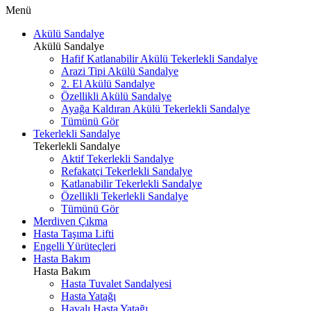
Menü
Akülü Sandalye
Akülü Sandalye
Hafif Katlanabilir Akülü Tekerlekli Sandalye
Arazi Tipi Akülü Sandalye
2. El Akülü Sandalye
Özellikli Akülü Sandalye
Ayağa Kaldıran Akülü Tekerlekli Sandalye
Tümünü Gör
Tekerlekli Sandalye
Tekerlekli Sandalye
Aktif Tekerlekli Sandalye
Refakatçi Tekerlekli Sandalye
Katlanabilir Tekerlekli Sandalye
Özellikli Tekerlekli Sandalye
Tümünü Gör
Merdiven Çıkma
Hasta Taşıma Lifti
Engelli Yürüteçleri
Hasta Bakım
Hasta Bakım
Hasta Tuvalet Sandalyesi
Hasta Yatağı
Havalı Hasta Yatağı