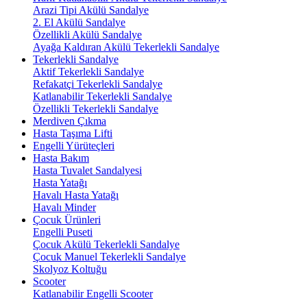
Arazi Tipi Akülü Sandalye
2. El Akülü Sandalye
Özellikli Akülü Sandalye
Ayağa Kaldıran Akülü Tekerlekli Sandalye
Tekerlekli Sandalye
Aktif Tekerlekli Sandalye
Refakatçi Tekerlekli Sandalye
Katlanabilir Tekerlekli Sandalye
Özellikli Tekerlekli Sandalye
Merdiven Çıkma
Hasta Taşıma Lifti
Engelli Yürüteçleri
Hasta Bakım
Hasta Tuvalet Sandalyesi
Hasta Yatağı
Havalı Hasta Yatağı
Havalı Minder
Çocuk Ürünleri
Engelli Puseti
Çocuk Akülü Tekerlekli Sandalye
Çocuk Manuel Tekerlekli Sandalye
Skolyoz Koltuğu
Scooter
Katlanabilir Engelli Scooter