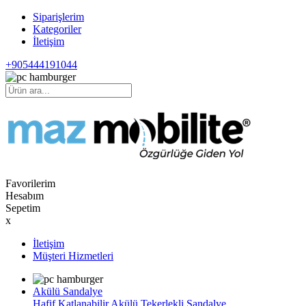
Siparişlerim
Kategoriler
İletişim
+905444191044
Favorilerim
Hesabım
Sepetim
x
İletişim
Müşteri Hizmetleri
Akülü Sandalye
Hafif Katlanabilir Akülü Tekerlekli Sandalye