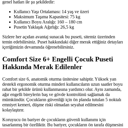
genel hatları ile şu şekildedir:
Kullanıcı Yaşı Ortalaması: 14 yaş ve üzeri
Maksimum Taşıma Kapasitesi: 75 kg
Kullanıcı Boyu Aralığı: 160 – 180 cm
Pusetin Yaklaşık Ağırlığı: 26,5 kg
Sizlere her açıdan avantaj sunacak bu puseti, sitemiz üzerinden
temin edebilirsiniz. Puset hakkındaki diğer merak ettiğiniz detayları
içeriğimizin devamında öğrenebilirsiniz.
Comfort Size 6+ Engelli Çocuk Puseti
Hakkında Merak Edilenler
Comfort size 6, anatomik oturma ünitesine sahiptir. Yüksek yan
destekli ergonomik oturma minderi kullanıcıların uzun saatler boyu
rahat bir şekilde ürünü kullanmasına yardımcı olur. Aynı zamanda,
ağır engelli bireylerin baş ve gövde kontrolünü sağlamak da
mümkündür. Çocukların güvenliği için ön planda tutulan 5 noktalı
emniyet kemeri, düşme riski olmadan seyahat edilmesini
kolaylaştırır.
Koruyucu ön bariyer de çocukların güvenli kullanımı için
tasarlanmış bir özelliktir. Bu bariyer, çocukların ön tarafa düşmesini