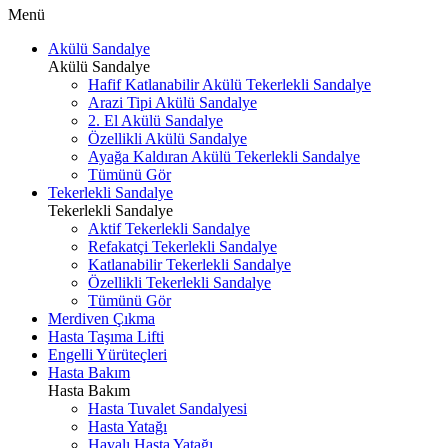
Menü
Akülü Sandalye
Akülü Sandalye
Hafif Katlanabilir Akülü Tekerlekli Sandalye
Arazi Tipi Akülü Sandalye
2. El Akülü Sandalye
Özellikli Akülü Sandalye
Ayağa Kaldıran Akülü Tekerlekli Sandalye
Tümünü Gör
Tekerlekli Sandalye
Tekerlekli Sandalye
Aktif Tekerlekli Sandalye
Refakatçi Tekerlekli Sandalye
Katlanabilir Tekerlekli Sandalye
Özellikli Tekerlekli Sandalye
Tümünü Gör
Merdiven Çıkma
Hasta Taşıma Lifti
Engelli Yürüteçleri
Hasta Bakım
Hasta Bakım
Hasta Tuvalet Sandalyesi
Hasta Yatağı
Havalı Hasta Yatağı