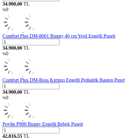
34.900,00
TL
0
%
Comfort Plus DM-8001 Buggy 40 cm Yeşil Engelli Puseti
34.900,00
TL
0
%
Comfort Plus DM-Boss Kırmızı Engelli Pediatrik Baston Puset
34.900,00
TL
0
%
Poylin P990 Buggy Engelli Bebek Puseti
42.816,55
TL