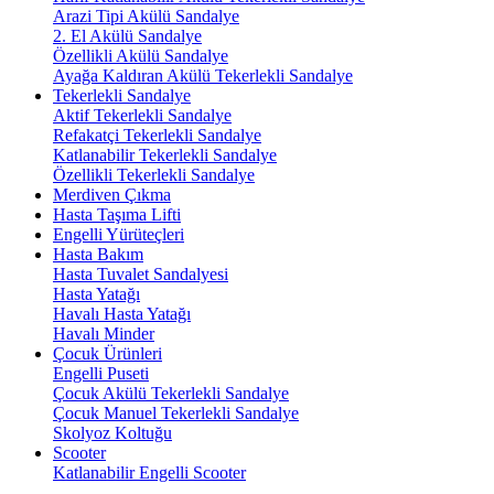
Arazi Tipi Akülü Sandalye
2. El Akülü Sandalye
Özellikli Akülü Sandalye
Ayağa Kaldıran Akülü Tekerlekli Sandalye
Tekerlekli Sandalye
Aktif Tekerlekli Sandalye
Refakatçi Tekerlekli Sandalye
Katlanabilir Tekerlekli Sandalye
Özellikli Tekerlekli Sandalye
Merdiven Çıkma
Hasta Taşıma Lifti
Engelli Yürüteçleri
Hasta Bakım
Hasta Tuvalet Sandalyesi
Hasta Yatağı
Havalı Hasta Yatağı
Havalı Minder
Çocuk Ürünleri
Engelli Puseti
Çocuk Akülü Tekerlekli Sandalye
Çocuk Manuel Tekerlekli Sandalye
Skolyoz Koltuğu
Scooter
Katlanabilir Engelli Scooter