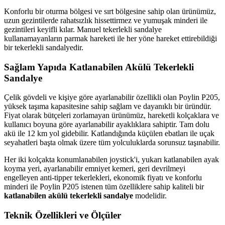
Konforlu bir oturma bölgesi ve sırt bölgesine sahip olan ürünümüz,
uzun gezintilerde rahatsızlık hissettirmez ve yumuşak minderi ile
gezintileri keyifli kılar. Manuel tekerlekli sandalye
kullanamayanların parmak hareketi ile her yöne hareket ettirebildiği
bir tekerlekli sandalyedir.
Sağlam Yapıda Katlanabilen Akülü Tekerlekli
Sandalye
Çelik gövdeli ve kişiye göre ayarlanabilir özellikli olan Poylin P205,
yüksek taşıma kapasitesine sahip sağlam ve dayanıklı bir üründür.
Fiyat olarak bütçeleri zorlamayan ürünümüz, hareketli kolçaklara ve
kullanıcı boyuna göre ayarlanabilir ayaklıklara sahiptir. Tam dolu
akü ile 12 km yol gidebilir. Katlandığında küçülen ebatları ile uçak
seyahatleri başta olmak üzere tüm yolculuklarda sorunsuz taşınabilir.
Her iki kolçakta konumlanabilen joystick'i, yukarı katlanabilen ayak
koyma yeri, ayarlanabilir emniyet kemeri, geri devrilmeyi
engelleyen anti-tipper tekerlekleri, ekonomik fiyatı ve konforlu
minderi ile Poylin P205 istenen tüm özelliklere sahip kaliteli bir
katlanabilen akülü tekerlekli sandalye
modelidir.
Teknik Özellikleri ve Ölçüler