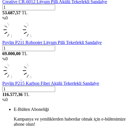
Creative CR-6012 Lityum Pilli Akülü Tekerlekli Sandalye
53.687,57
TL
0
%
Poylin P211 Robooter Lityum Pilli Tekerlekli Sandalye
69.000,00
TL
0
%
Poylin P215 Karbon Fiber Akülü Tekerlekli Sandalye
116.577,36
TL
0
%
E-Bülten Aboneliği
Kampanya ve yeniliklerden haberdar olmak için e-bültenimize
abone olun!