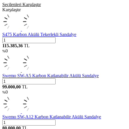
Seçilenleri Karşılaştır
Karşılaştır
S475 Karbon Akülü Tekerlekli Sandalye
115.385,36
TL
0
%
Swemo SW-A5 Karbon Katlanabilir Akülü Sandalye
99.000,00
TL
0
%
Swemo SW-A12 Karbon Katlanabilir Akülü Sandalye
80.000,00
TL