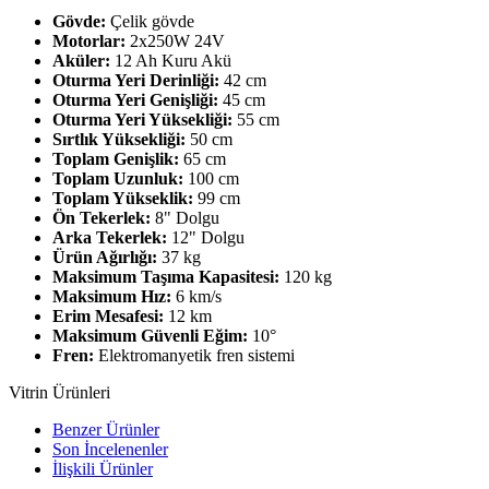
Gövde:
Çelik gövde
Motorlar:
2x250W 24V
Aküler:
12 Ah Kuru Akü
Oturma Yeri Derinliği:
42 cm
Oturma Yeri Genişliği:
45 cm
Oturma Yeri Yüksekliği:
55 cm
Sırtlık Yüksekliği:
50 cm
Toplam Genişlik:
65 cm
Toplam Uzunluk:
100 cm
Toplam Yükseklik:
99 cm
Ön Tekerlek:
8" Dolgu
Arka Tekerlek:
12" Dolgu
Ürün Ağırlığı:
37 kg
Maksimum Taşıma Kapasitesi:
120 kg
Maksimum Hız:
6 km/s
Erim Mesafesi:
12 km
Maksimum Güvenli Eğim:
10°
Fren:
Elektromanyetik fren sistemi
Vitrin Ürünleri
Benzer Ürünler
Son İncelenenler
İlişkili Ürünler