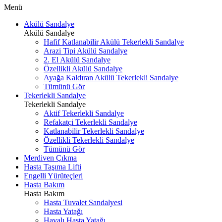
Menü
Akülü Sandalye
Akülü Sandalye
Hafif Katlanabilir Akülü Tekerlekli Sandalye
Arazi Tipi Akülü Sandalye
2. El Akülü Sandalye
Özellikli Akülü Sandalye
Ayağa Kaldıran Akülü Tekerlekli Sandalye
Tümünü Gör
Tekerlekli Sandalye
Tekerlekli Sandalye
Aktif Tekerlekli Sandalye
Refakatçi Tekerlekli Sandalye
Katlanabilir Tekerlekli Sandalye
Özellikli Tekerlekli Sandalye
Tümünü Gör
Merdiven Çıkma
Hasta Taşıma Lifti
Engelli Yürüteçleri
Hasta Bakım
Hasta Bakım
Hasta Tuvalet Sandalyesi
Hasta Yatağı
Havalı Hasta Yatağı