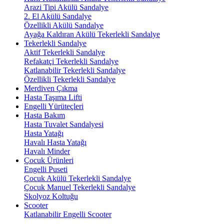
Arazi Tipi Akülü Sandalye
2. El Akülü Sandalye
Özellikli Akülü Sandalye
Ayağa Kaldıran Akülü Tekerlekli Sandalye
Tekerlekli Sandalye
Aktif Tekerlekli Sandalye
Refakatçi Tekerlekli Sandalye
Katlanabilir Tekerlekli Sandalye
Özellikli Tekerlekli Sandalye
Merdiven Çıkma
Hasta Taşıma Lifti
Engelli Yürüteçleri
Hasta Bakım
Hasta Tuvalet Sandalyesi
Hasta Yatağı
Havalı Hasta Yatağı
Havalı Minder
Çocuk Ürünleri
Engelli Puseti
Çocuk Akülü Tekerlekli Sandalye
Çocuk Manuel Tekerlekli Sandalye
Skolyoz Koltuğu
Scooter
Katlanabilir Engelli Scooter