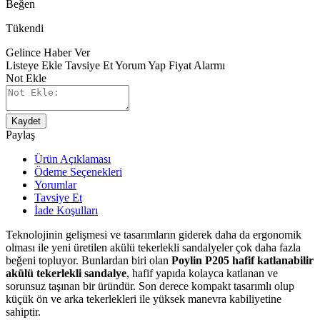
Beğen
Tükendi
Gelince Haber Ver
Listeye Ekle
Tavsiye Et
Yorum Yap
Fiyat Alarmı
Not Ekle
Kaydet
Paylaş
Ürün Açıklaması
Ödeme Seçenekleri
Yorumlar
Tavsiye Et
İade Koşulları
Teknolojinin gelişmesi ve tasarımların giderek daha da ergonomik
olması ile yeni üretilen akülü tekerlekli sandalyeler çok daha fazla
beğeni topluyor. Bunlardan biri olan
Poylin P205 hafif katlanabilir
akülü tekerlekli sandalye
, hafif yapıda kolayca katlanan ve
sorunsuz taşınan bir üründür. Son derece kompakt tasarımlı olup
küçük ön ve arka tekerlekleri ile yüksek manevra kabiliyetine
sahiptir.