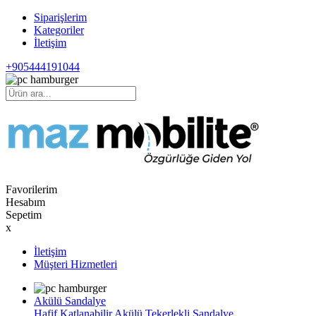
Siparişlerim
Kategoriler
İletişim
+905444191044
Favorilerim
Hesabım
Sepetim
x
İletişim
Müşteri Hizmetleri
Akülü Sandalye
Hafif Katlanabilir Akülü Tekerlekli Sandalye