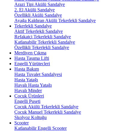
Arazi Tipi Akülü Sandalye
2. El Akülü Sandalye
Özellikli Akülü Sandalye
Ayağa Kaldıran Akülü Tekerlekli Sandalye
Tekerlekli Sandalye
Aktif Tekerlekli Sandalye
Refakatçi Tekerlekli Sandalye
Katlanabilir Tekerlekli Sandalye
Özellikli Tekerlekli Sandalye
Merdiven Çıkma
Hasta Taşıma Lifti
Engelli Yürüteçleri
Hasta Bakım
Hasta Tuvalet Sandalyesi
Hasta Yatağı
Havalı Hasta Yatağı
Havalı Minder
Çocuk Ürünleri
Engelli Puseti
Çocuk Akülü Tekerlekli Sandalye
Çocuk Manuel Tekerlekli Sandalye
Skolyoz Koltuğu
Scooter
Katlanabilir Engelli Scooter