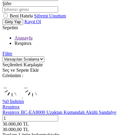
Şifre
Beni Hatırla
Şifremi Unuttum
Kayıt Ol
Giriş Yap
Sepetim
Anasayfa
Respirox
Filtre
Seçilenleri Karşılaştır
Seç ve Sepete Ekle
Görünüm :
%
0
İndirim
Respirox
Respirox BC-EA8000 Uzaktan Kumandalı Akülü Sandalye
30.000,00
TL
30.000,00
TL
Toplam
1
ürün bulunmaktadır.