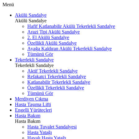
Menü
Akülü Sandalye
Akülü Sandalye
Hafif Katlanabilir Akülü Tekerlekli Sandalye
Arazi Tipi Akülü Sandalye
2. El Akülü Sandalye
Özellikli Akülü Sandalye
Ayağa Kaldıran Akülü Tekerlekli Sandalye
Tümünü Gör
Tekerlekli Sandalye
Tekerlekli Sandalye
Aktif Tekerlekli Sandalye
Refakatçi Tekerlekli Sandalye
Katlanabilir Tekerlekli Sandalye
Özellikli Tekerlekli Sandalye
Tümünü Gör
Merdiven Çıkma
Hasta Taşıma Lifti
Engelli Yürüteçleri
Hasta Bakım
Hasta Bakım
Hasta Tuvalet Sandalyesi
Hasta Yatağı
Havalı Hasta Yatağı