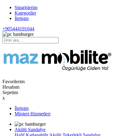
Siparişlerim
Kategoriler
İletişim
+905444191044
Favorilerim
Hesabım
Sepetim
x
İletişim
Müşteri Hizmetleri
Akülü Sandalye
Hafif Katlanabilir Akülü Tekerlekli Sandalye