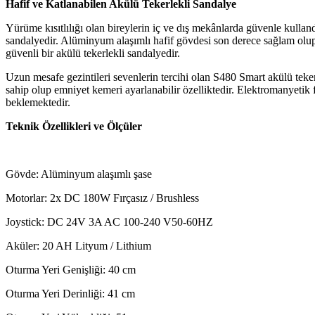
Hafif ve Katlanabilen Akülü Tekerlekli Sandalye
Yürüme kısıtlılığı olan bireylerin iç ve dış mek
â
nlarda güvenle kulla
sandalyedir. Alüminyum alaşımlı hafif gövdesi son derece sağlam olup 
güvenli bir akülü tekerlekli sandalyedir.
Uzun mesafe gezintileri sevenlerin tercihi olan S480 Smart akülü teke
sahip olup emniyet kemeri ayarlanabilir özelliktedir. Elektromanyetik fre
beklemektedir.
Teknik Özellikleri ve Ölçüler
Gövde: Alüminyum alaşımlı şase
Motorlar: 2x DC 180W Fırçasız / Brushless
Joystick: DC 24V 3A AC 100-240 V50-60HZ
Aküler: 20 AH Lityum / Lithium
Oturma Yeri Genişliği: 40 cm
Oturma Yeri Derinliği: 41 cm