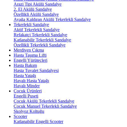
Arazi Tipi Akülü Sandalye
2. El Akülü Sandalye
Özellikli Akülü Sandalye
Ayağa Kaldıran Akülü Tekerlekli Sandalye
Tekerlekli Sandalye
Aktif Tekerlekli Sandalye
Refakatçi Tekerlekli Sandalye
Katlanabilir Tekerlekli Sandalye
Özellikli Tekerlekli Sandalye
Merdiven Çıkma
Hasta Taşıma Lifti
Engelli Yürüteçleri
Hasta Bakım
Hasta Tuvalet Sandalyesi
Hasta Yatağı
Havalı Hasta Yatağı
Havalı Minder
Çocuk Ürünleri
Engelli Puseti
Çocuk Akülü Tekerlekli Sandalye
Çocuk Manuel Tekerlekli Sandalye
Skolyoz Koltuğu
Scooter
Katlanabilir Engelli Scooter