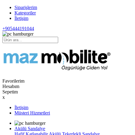
Siparişlerim
Kategoriler
İletişim
+905444191044
Favorilerim
Hesabım
Sepetim
x
İletişim
Müşteri Hizmetleri
Akülü Sandalye
Hafif Katlanabilir Akülü Tekerlekli Sandalye