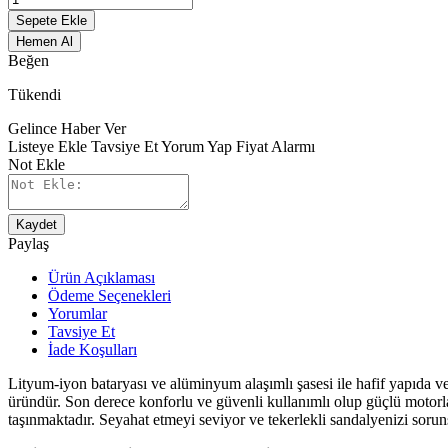
Sepete Ekle
Hemen Al
Beğen
Tükendi
Gelince Haber Ver
Listeye Ekle
Tavsiye Et
Yorum Yap
Fiyat Alarmı
Not Ekle
Kaydet
Paylaş
Ürün Açıklaması
Ödeme Seçenekleri
Yorumlar
Tavsiye Et
İade Koşulları
Lityum-iyon bataryası ve alüminyum alaşımlı şasesi ile hafif yapıda ve
üründür. Son derece konforlu ve güvenli kullanımlı olup güçlü motorlar
taşınmaktadır. Seyahat etmeyi seviyor ve tekerlekli sandalyenizi soruns