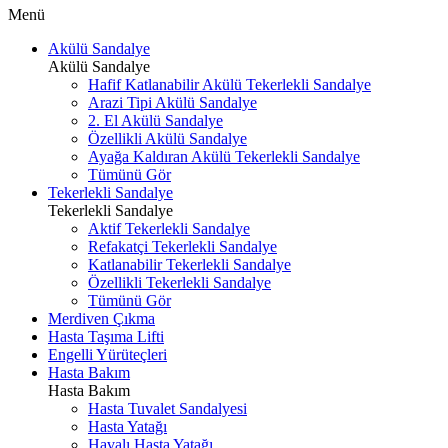
Menü
Akülü Sandalye
Akülü Sandalye
Hafif Katlanabilir Akülü Tekerlekli Sandalye
Arazi Tipi Akülü Sandalye
2. El Akülü Sandalye
Özellikli Akülü Sandalye
Ayağa Kaldıran Akülü Tekerlekli Sandalye
Tümünü Gör
Tekerlekli Sandalye
Tekerlekli Sandalye
Aktif Tekerlekli Sandalye
Refakatçi Tekerlekli Sandalye
Katlanabilir Tekerlekli Sandalye
Özellikli Tekerlekli Sandalye
Tümünü Gör
Merdiven Çıkma
Hasta Taşıma Lifti
Engelli Yürüteçleri
Hasta Bakım
Hasta Bakım
Hasta Tuvalet Sandalyesi
Hasta Yatağı
Havalı Hasta Yatağı