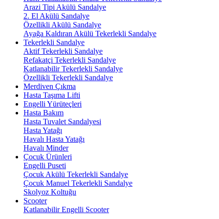
Arazi Tipi Akülü Sandalye
2. El Akülü Sandalye
Özellikli Akülü Sandalye
Ayağa Kaldıran Akülü Tekerlekli Sandalye
Tekerlekli Sandalye
Aktif Tekerlekli Sandalye
Refakatçi Tekerlekli Sandalye
Katlanabilir Tekerlekli Sandalye
Özellikli Tekerlekli Sandalye
Merdiven Çıkma
Hasta Taşıma Lifti
Engelli Yürüteçleri
Hasta Bakım
Hasta Tuvalet Sandalyesi
Hasta Yatağı
Havalı Hasta Yatağı
Havalı Minder
Çocuk Ürünleri
Engelli Puseti
Çocuk Akülü Tekerlekli Sandalye
Çocuk Manuel Tekerlekli Sandalye
Skolyoz Koltuğu
Scooter
Katlanabilir Engelli Scooter