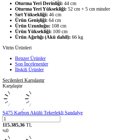
Oturma Yeri Derinliği:
44 cm
Oturma Yeri Yüksekliği:
52 cm + 5 cm minder
Sırt Yüksekliği:
46 cm
Ürün Genişliği:
64 cm
Ürün Uzunluğu:
108 cm
Ürün Yüksekliği:
100 cm
Ürün Ağırlığı (Akü dahil):
66 kg
Vitrin Ürünleri
Benzer Ürünler
Son İncelenenler
İlişkili Ürünler
Seçilenleri Karşılaştır
Karşılaştır
S475 Karbon Akülü Tekerlekli Sandalye
115.385,36
TL
0
%