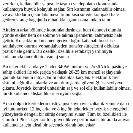
verirken, katlanabilir yapısı ile taşıma ve depolama konusunda
kullanıcıya büyük kolaylık sağlar. Sırt kısmının katlanabilir olması
ve ayaklıkların çıkarılabilmesi ürünü kısa sürede kompakt hale
getirerek araç bagajında rahatlıkla taşınmasına imkan tanır.
Akülerin arka bölümde konumlandırılması hem dengeyi olumlu
yönde etkiler hem de sökme ve takma işlemlerini zahmetsiz hale
getirir. Kolçakların tamamen geriye doğru katlanabilmesi ise
sandalyeye oturma ve sandalyeden transfer süreçlerini oldukça
pratik hale getirir. Bu özellik, özellikle refakatçi yardımıyla
kullanımda önemli bir avantaj sunar.
Bu tekerlekli sandalye 2 adet 340W motoru ve 2x36Ah kapasiteye
sahip aküleri ile tek şarjda yaklaşık 20-25 km menzil sağlayarak
günlük kullanım ihtiyaçlarını rahatlıkla karşılar. Elektronik fren
sistemi, eğimli alanlarda ve ani duruşlarda güvenliği üst seviyeye
çıkarır. Joystick kontrol ünitesinin sağ ve sol elle kullanılabilir olması
farklı kullanıcı alışkanlıklarına uyum sağlar.
Arka dolgu tekerleklerin dişli yapısı kaymayı azaltarak zemine daha
iyi tutunurken 12 inç arka ve 8 inç ön tekerlekler bozuk ve engebeli
yüzeylerde dengeli bir sürüş deneyimi sunar. Tüm bu özellikleri ile
Comfort Plus Tiger konfor, güvenlik ve performansı bir arada arayan
kullanıcılar için ideal bir seçenek olarak öne çıkar.