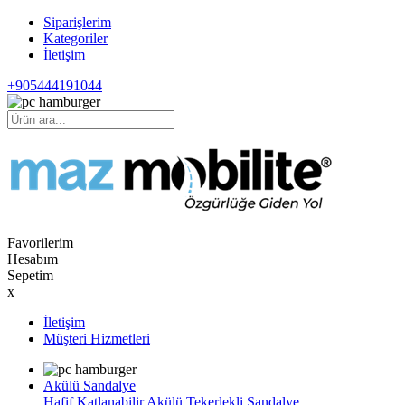
Siparişlerim
Kategoriler
İletişim
+905444191044
Favorilerim
Hesabım
Sepetim
x
İletişim
Müşteri Hizmetleri
Akülü Sandalye
Hafif Katlanabilir Akülü Tekerlekli Sandalye