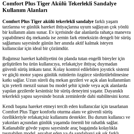
Comfort Plus Tiger Akülü Tekerlekli Sandalye
Kullanım Alanları
Comfort Plus Tiger akülü tekerlekli sandalye
farklı yaşam
tarzlarına ve günlük hareket ihtiyaçlarına uyum sağlayan çok yönlü
bir kullanım alanı sunar. Ev içerisinde dar alanlarda rahatça manevra
yapabilmesi dış mekanda ise zemin fark etmeksizin dengeli bir sürüş
sağlaması sayesinde günün her anında aktif kalmak isteyen
kullanıcılar için ideal bir çözümdür.
Bağımsız hareket kabiliyetini ön planda tutan engelli bireyler için
geliştirilen bu ürün kullanıcıya, refakatçiye ihtiyaç duymadan
güvenli sürüş imkanı tanır. Kolay kontrol edilebilen joystick sistemi
ve güçlü motor yapısı günlük rutinlerin özgürce sürdürülebilmesine
katkı sağlar. Uzun süreli dış mekan gezileri ve açık alan kullanımları
için yeterli menzil sunan bu model şehir içinde veya açık alanlarda
yapılan gezilerde kesintisiz bir sürüş deneyimi yaşatır. Dayanıklı
tekerlekli yapısı sayesinde bozuk zeminlerde dahi stabilitesini korur.
Kendi başına hareket etmeyi tercih eden kullanıcılar için tasarlanan
Comfort Plus Tiger konforlu oturma alanı ve güvenli sürüş
özellikleriyle refakatçisiz kullanımı destekler. Bu durum kullanıcı ve
yakınları açısından günlük yaşamda önemli bir rahatlık sağlar.
Katlanabilir gövde yapısı sayesinde araç bagajında kolaylıkla
taşınabilen model, seyahat eden ya da sandalyeyi sık sık farklı