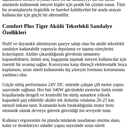
alanlarda kullanmak isteyen kişiler için pratik bir çözüm sunar. Tüm
bu avantajlarıyla özgürlük ve hareket kabiliyetini bir arada arayan
kullanıcılar için güçlü bir alternatiftir.
Comfort Plus Tiger Akülü Tekerlekli Sandalye
Özellikleri
Hafif ve dayanıklı alüminyum şaseye sahip olan bu akülü tekerlekli
sandalye katlanabilir yapısıyla depolama ve taşıma süreçlerini
kolaylaştırır. Aküler çıkarıldığında gövdenin tamamen
kapanabilmesi, ürünü araç bagajında taşımak isteyen kullanıcılar için
önemli bir avantaj sağlar. Korozyona karşı dirençli elektrostatik boya
kaplaması, uzun süreli kullanımda dış yüzeyin formunu korumasına
yardımcı olur.
Güçlü sürüş performansı 24V DC sistemle çalışan çift motor yapısı
sayesinde sağlanır. Her biri 340W gücündeki motorlar farklı zemin
koşullarında dengeli ve kontrollü bir sürüş sunarken yüksek
kapasiteli şarj edilebilir aküler tek dolumla ortalama 20-25 km
menzil imkanı tanır. Kumanda kolu bırakıldığında motor freni
otomatik olarak devreye girerek güvenliği üst seviyede tutar.
Kullanıcı ergonomisi ön planda tutularak tasarlanan oturma alanı,
kalın ve destekleyici minder yapısı sayesinde uzun süreli