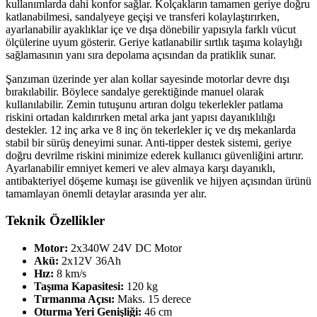
kullanımlarda dahi konfor sağlar. Kolçakların tamamen geriye doğru
katlanabilmesi, sandalyeye geçişi ve transferi kolaylaştırırken,
ayarlanabilir ayaklıklar içe ve dışa dönebilir yapısıyla farklı vücut
ölçülerine uyum gösterir. Geriye katlanabilir sırtlık taşıma kolaylığı
sağlamasının yanı sıra depolama açısından da pratiklik sunar.
Şanzıman üzerinde yer alan kollar sayesinde motorlar devre dışı
bırakılabilir. Böylece sandalye gerektiğinde manuel olarak
kullanılabilir. Zemin tutuşunu artıran dolgu tekerlekler patlama
riskini ortadan kaldırırken metal arka jant yapısı dayanıklılığı
destekler. 12 inç arka ve 8 inç ön tekerlekler iç ve dış mekanlarda
stabil bir sürüş deneyimi sunar. Anti-tipper destek sistemi, geriye
doğru devrilme riskini minimize ederek kullanıcı güvenliğini artırır.
Ayarlanabilir emniyet kemeri ve alev almaya karşı dayanıklı,
antibakteriyel döşeme kumaşı ise güvenlik ve hijyen açısından ürünü
tamamlayan önemli detaylar arasında yer alır.
Teknik Özellikler
Motor:
2x340W 24V DC Motor
Akü:
2x12V 36Ah
Hız:
8 km/s
Taşıma Kapasitesi:
120 kg
Tırmanma Açısı:
Maks. 15 derece
Oturma Yeri Genişliği:
46 cm