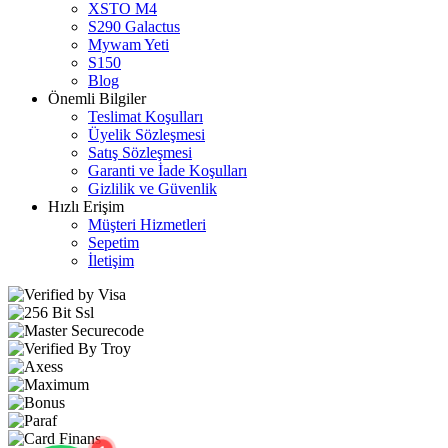
XSTO M4
S290 Galactus
Mywam Yeti
S150
Blog
Önemli Bilgiler
Teslimat Koşulları
Üyelik Sözleşmesi
Satış Sözleşmesi
Garanti ve İade Koşulları
Gizlilik ve Güvenlik
Hızlı Erişim
Müşteri Hizmetleri
Sepetim
İletişim