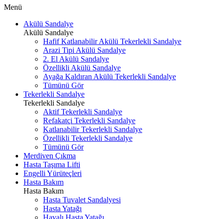
Menü
Akülü Sandalye
Akülü Sandalye
Hafif Katlanabilir Akülü Tekerlekli Sandalye
Arazi Tipi Akülü Sandalye
2. El Akülü Sandalye
Özellikli Akülü Sandalye
Ayağa Kaldıran Akülü Tekerlekli Sandalye
Tümünü Gör
Tekerlekli Sandalye
Tekerlekli Sandalye
Aktif Tekerlekli Sandalye
Refakatçi Tekerlekli Sandalye
Katlanabilir Tekerlekli Sandalye
Özellikli Tekerlekli Sandalye
Tümünü Gör
Merdiven Çıkma
Hasta Taşıma Lifti
Engelli Yürüteçleri
Hasta Bakım
Hasta Bakım
Hasta Tuvalet Sandalyesi
Hasta Yatağı
Havalı Hasta Yatağı