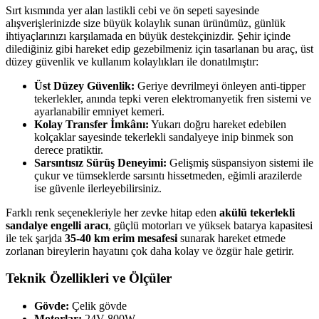
Sırt kısmında yer alan lastikli cebi ve ön sepeti sayesinde
alışverişlerinizde size büyük kolaylık sunan ürünümüz, günlük
ihtiyaçlarınızı karşılamada en büyük destekçinizdir. Şehir içinde
dilediğiniz gibi hareket edip gezebilmeniz için tasarlanan bu araç, üst
düzey güvenlik ve kullanım kolaylıkları ile donatılmıştır:
Üst Düzey Güvenlik:
Geriye devrilmeyi önleyen anti-tipper
tekerlekler, anında tepki veren elektromanyetik fren sistemi ve
ayarlanabilir emniyet kemeri.
Kolay Transfer İmkânı:
Yukarı doğru hareket edebilen
kolçaklar sayesinde tekerlekli sandalyeye inip binmek son
derece pratiktir.
Sarsıntısız Sürüş Deneyimi:
Gelişmiş süspansiyon sistemi ile
çukur ve tümseklerde sarsıntı hissetmeden, eğimli arazilerde
ise güvenle ilerleyebilirsiniz.
Farklı renk seçenekleriyle her zevke hitap eden
akülü tekerlekli
sandalye engelli aracı
, güçlü motorları ve yüksek batarya kapasitesi
ile tek şarjda
35-40 km erim mesafesi
sunarak hareket etmede
zorlanan bireylerin hayatını çok daha kolay ve özgür hale getirir.
Teknik Özellikleri ve Ölçüler
Gövde:
Çelik gövde
Motorlar:
24V 800W