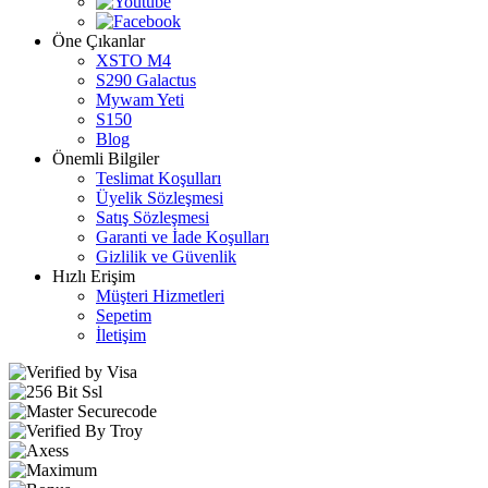
Öne Çıkanlar
XSTO M4
S290 Galactus
Mywam Yeti
S150
Blog
Önemli Bilgiler
Teslimat Koşulları
Üyelik Sözleşmesi
Satış Sözleşmesi
Garanti ve İade Koşulları
Gizlilik ve Güvenlik
Hızlı Erişim
Müşteri Hizmetleri
Sepetim
İletişim