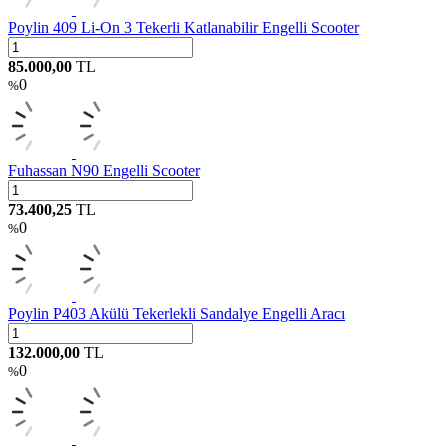
Poylin 409 Li-On 3 Tekerli Katlanabilir Engelli Scooter
85.000,00
TL
0
%
Fuhassan N90 Engelli Scooter
73.400,25
TL
0
%
Poylin P403 Akülü Tekerlekli Sandalye Engelli Aracı
132.000,00
TL
0
%