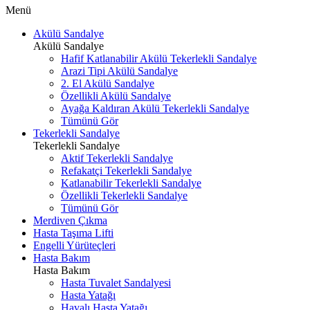
Menü
Akülü Sandalye
Akülü Sandalye
Hafif Katlanabilir Akülü Tekerlekli Sandalye
Arazi Tipi Akülü Sandalye
2. El Akülü Sandalye
Özellikli Akülü Sandalye
Ayağa Kaldıran Akülü Tekerlekli Sandalye
Tümünü Gör
Tekerlekli Sandalye
Tekerlekli Sandalye
Aktif Tekerlekli Sandalye
Refakatçi Tekerlekli Sandalye
Katlanabilir Tekerlekli Sandalye
Özellikli Tekerlekli Sandalye
Tümünü Gör
Merdiven Çıkma
Hasta Taşıma Lifti
Engelli Yürüteçleri
Hasta Bakım
Hasta Bakım
Hasta Tuvalet Sandalyesi
Hasta Yatağı
Havalı Hasta Yatağı