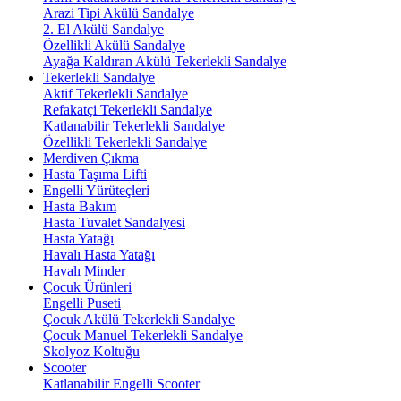
Arazi Tipi Akülü Sandalye
2. El Akülü Sandalye
Özellikli Akülü Sandalye
Ayağa Kaldıran Akülü Tekerlekli Sandalye
Tekerlekli Sandalye
Aktif Tekerlekli Sandalye
Refakatçi Tekerlekli Sandalye
Katlanabilir Tekerlekli Sandalye
Özellikli Tekerlekli Sandalye
Merdiven Çıkma
Hasta Taşıma Lifti
Engelli Yürüteçleri
Hasta Bakım
Hasta Tuvalet Sandalyesi
Hasta Yatağı
Havalı Hasta Yatağı
Havalı Minder
Çocuk Ürünleri
Engelli Puseti
Çocuk Akülü Tekerlekli Sandalye
Çocuk Manuel Tekerlekli Sandalye
Skolyoz Koltuğu
Scooter
Katlanabilir Engelli Scooter