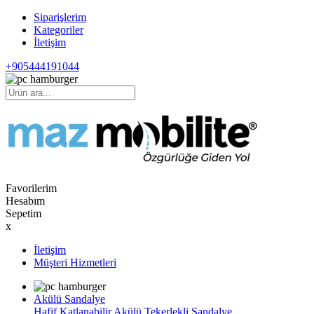
Siparişlerim
Kategoriler
İletişim
+905444191044
Favorilerim
Hesabım
Sepetim
x
İletişim
Müşteri Hizmetleri
Akülü Sandalye
Hafif Katlanabilir Akülü Tekerlekli Sandalye