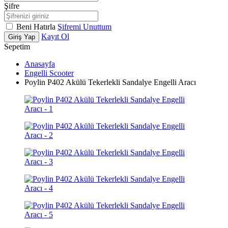
Şifre
Beni Hatırla
Şifremi Unuttum
Kayıt Ol
Giriş Yap
Sepetim
Anasayfa
Engelli Scooter
Poylin P402 Akülü Tekerlekli Sandalye Engelli Aracı