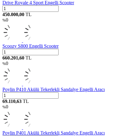
Drive Royale 4 Sport Engelli Scooter
450.000,00
TL
0
%
Scoozy S800 Engelli Scooter
660.201,60
TL
0
%
Poylin P410 Akülü Tekerlekli Sandalye Engelli Aracı
69.110,63
TL
0
%
Poylin P401 Akülü Tekerlekli Sandalye Engelli Aracı