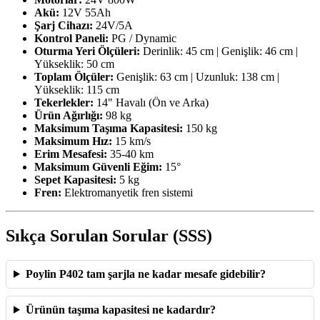
Akü:
12V 55Ah
Şarj Cihazı:
24V/5A
Kontrol Paneli:
PG / Dynamic
Oturma Yeri Ölçüleri:
Derinlik: 45 cm | Genişlik: 46 cm |
Yükseklik: 50 cm
Toplam Ölçüler:
Genişlik: 63 cm | Uzunluk: 138 cm |
Yükseklik: 115 cm
Tekerlekler:
14" Havalı (Ön ve Arka)
Ürün Ağırlığı:
98 kg
Maksimum Taşıma Kapasitesi:
150 kg
Maksimum Hız:
15 km/s
Erim Mesafesi:
35-40 km
Maksimum Güvenli Eğim:
15°
Sepet Kapasitesi:
5 kg
Fren:
Elektromanyetik fren sistemi
Sıkça Sorulan Sorular (SSS)
Poylin P402 tam şarjla ne kadar mesafe gidebilir?
Ürünün taşıma kapasitesi ne kadardır?