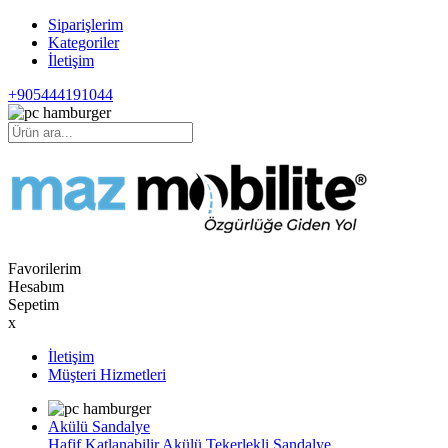
Siparişlerim
Kategoriler
İletişim
+905444191044
Favorilerim
Hesabım
Sepetim
x
İletişim
Müşteri Hizmetleri
Akülü Sandalye
Hafif Katlanabilir Akülü Tekerlekli Sandalye