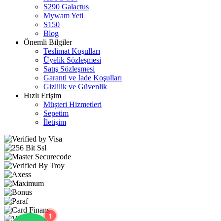
S290 Galactus
Mywam Yeti
S150
Blog
Önemli Bilgiler
Teslimat Koşulları
Üyelik Sözleşmesi
Satış Sözleşmesi
Garanti ve İade Koşulları
Gizlilik ve Güvenlik
Hızlı Erişim
Müşteri Hizmetleri
Sepetim
İletişim
1