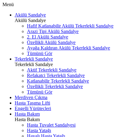
Menü
Akülü Sandalye
Akülü Sandalye
Hafif Katlanabilir Akülü Tekerlekli Sandalye
Arazi Tipi Akülü Sandalye
2. El Akülü Sandalye
Özellikli Akülü Sandalye
Ayağa Kaldıran Akülü Tekerlekli Sandalye
Tümünü Gör
Tekerlekli Sandalye
Tekerlekli Sandalye
Aktif Tekerlekli Sandalye
Refakatçi Tekerlekli Sandalye
Katlanabilir Tekerlekli Sandalye
Özellikli Tekerlekli Sandalye
Tümünü Gör
Merdiven Çıkma
Hasta Taşıma Lifti
Engelli Yürüteçleri
Hasta Bakım
Hasta Bakım
Hasta Tuvalet Sandalyesi
Hasta Yatağı
Havalı Hasta Yatağı