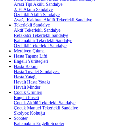
Arazi Tipi Akülü Sandalye
2. El Akülü Sandalye
Özellikli Akülü Sandalye
Ayağa Kaldıran Akülü Tekerlekli Sandalye
Tekerlekli Sandalye
Aktif Tekerlekli Sandalye
Refakatçi Tekerlekli Sandalye
Katlanabilir Tekerlekli Sandalye
Özellikli Tekerlekli Sandalye
Merdiven Çıkma
Hasta Taşıma Lifti
Engelli Yürüteçleri
Hasta Bakım
Hasta Tuvalet Sandalyesi
Hasta Yatağı
Havalı Hasta Yatağı
Havalı Minder
Çocuk Ürünleri
Engelli Puseti
Çocuk Akülü Tekerlekli Sandalye
Çocuk Manuel Tekerlekli Sandalye
Skolyoz Koltuğu
Scooter
Katlanabilir Engelli Scooter