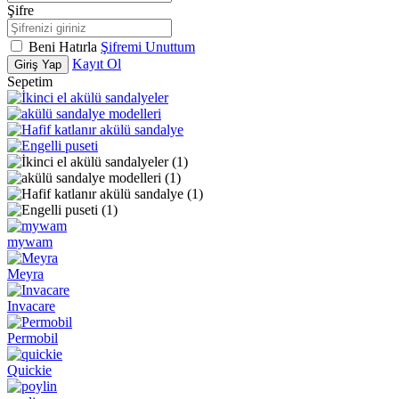
Şifre
Beni Hatırla
Şifremi Unuttum
Kayıt Ol
Giriş Yap
Sepetim
mywam
Meyra
Invacare
Permobil
Quickie