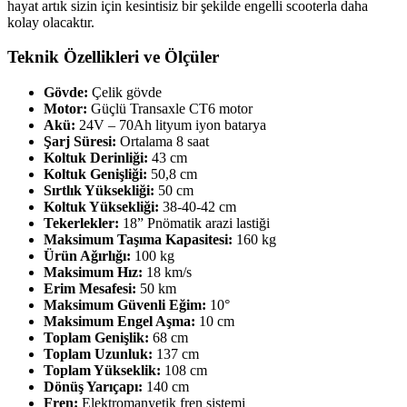
hayat artık sizin için kesintisiz bir şekilde engelli scooterla daha
kolay olacaktır.
Teknik Özellikleri ve Ölçüler
Gövde:
Çelik gövde
Motor:
Güçlü Transaxle CT6 motor
Akü:
24V – 70Ah lityum iyon batarya
Şarj Süresi:
Ortalama 8 saat
Koltuk Derinliği:
43 cm
Koltuk Genişliği:
50,8 cm
Sırtlık Yüksekliği:
50 cm
Koltuk Yüksekliği:
38-40-42 cm
Tekerlekler:
18” Pnömatik arazi lastiği
Maksimum Taşıma Kapasitesi:
160 kg
Ürün Ağırlığı:
100 kg
Maksimum Hız:
18 km/s
Erim Mesafesi:
50 km
Maksimum Güvenli Eğim:
10°
Maksimum Engel Aşma:
10 cm
Toplam Genişlik:
68 cm
Toplam Uzunluk:
137 cm
Toplam Yükseklik:
108 cm
Dönüş Yarıçapı:
140 cm
Fren:
Elektromanyetik fren sistemi