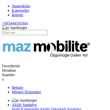
Siparişlerim
Kategoriler
İletişim
+905444191044
Favorilerim
Hesabım
Sepetim
x
İletişim
Müşteri Hizmetleri
Akülü Sandalye
Hafif Katlanabilir Akülü Tekerlekli Sandalye