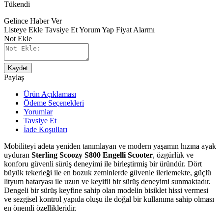
Tükendi
Gelince Haber Ver
Listeye Ekle
Tavsiye Et
Yorum Yap
Fiyat Alarmı
Not Ekle
Kaydet
Paylaş
Ürün Açıklaması
Ödeme Seçenekleri
Yorumlar
Tavsiye Et
İade Koşulları
Mobiliteyi adeta yeniden tanımlayan ve modern yaşamın hızına ayak
uyduran
Sterling Scoozy S800 Engelli Scooter
, özgürlük ve
konforu güvenli sürüş deneyimi ile birleştirmiş bir üründür. Dört
büyük tekerleği ile en bozuk zeminlerde güvenle ilerlemekte, güçlü
lityum bataryası ile uzun ve keyifli bir sürüş deneyimi sunmaktadır.
Dengeli bir sürüş keyfine sahip olan modelin bisiklet hissi vermesi
ve sezgisel kontrol yapıda oluşu ile doğal bir kullanıma sahip olması
en önemli özellikleridir.