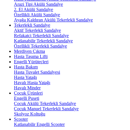
Arazi Tipi Akülü Sandalye
2. El Akülü Sandalye
Özellikli Akülü Sandalye
Ayağa Kaldıran Akülü Tekerlekli Sandalye
Tekerlekli Sandalye
Aktif Tekerlekli Sandalye
Refakatçi Tekerlekli Sandalye
Katlanabilir Tekerlekli Sandalye
Özellikli Tekerlekli Sandalye
Merdiven Çıkma
Hasta Taşıma Lifti
Engelli Yürüteçleri
Hasta Bakım
Hasta Tuvalet Sandalyesi
Hasta Yatağı
Havalı Hasta Yatağı
Havalı Minder
Çocuk Ürünleri
Engelli Puseti
Çocuk Akülü Tekerlekli Sandalye
Çocuk Manuel Tekerlekli Sandalye
Skolyoz Koltuğu
Scooter
Katlanabilir Engelli Scooter