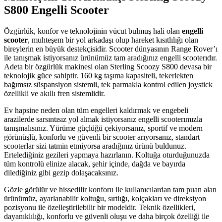
S800 Engelli Scooter
Özgürlük, konfor ve teknolojinin vücut bulmuş hali olan
engelli
scooter
, muhteşem bir yol arkadaşı olup hareket kısıtlılığı olan
bireylerin en büyük destekçisidir. Scooter dünyasının Range Rover’ı
ile tanışmak istiyorsanız ürünümüz tam aradığınız engelli scooterıdır.
Adeta bir özgürlük makinesi olan Sterling Scoozy S800 devasa bir
teknolojik güce sahiptir. 160 kg taşıma kapasiteli, tekerlekten
bağımsız süspansiyon sistemli, tek parmakla kontrol edilen joystick
özellikli ve akıllı fren sistemlidir.
Ev hapsine neden olan tüm engelleri kaldırmak ve engebeli
arazilerde sarsıntısız yol almak istiyorsanız engelli scooterımızla
tanışmalısınız. Yürüme güçlüğü çekiyorsanız, sportif ve modern
görünüşlü, konforlu ve güvenli bir scooter arıyorsanız, standart
scooterlar sizi tatmin etmiyorsa aradığınız ürünü buldunuz.
Ertelediğiniz gezileri yapmaya hazırlanın. Koltuğa oturduğunuzda
tüm kontrolü elinize alacak, şehir içinde, dağda ve bayırda
dilediğiniz gibi gezip dolaşacaksınız.
Gözle görülür ve hissedilir konforu ile kullanıcılardan tam puan alan
ürünümüz, ayarlanabilir koltuğu, sırtlığı, kolçakları ve direksiyon
pozisyonu ile özelleştirilebilir bir modeldir. Teknik özellikleri,
dayanıklılığı, konforlu ve güvenli oluşu ve daha birçok özelliği ile