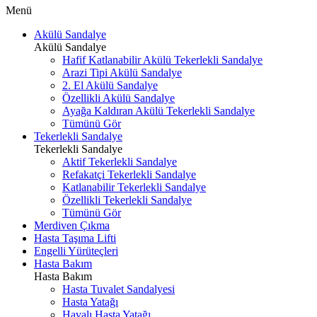
Menü
Akülü Sandalye
Akülü Sandalye
Hafif Katlanabilir Akülü Tekerlekli Sandalye
Arazi Tipi Akülü Sandalye
2. El Akülü Sandalye
Özellikli Akülü Sandalye
Ayağa Kaldıran Akülü Tekerlekli Sandalye
Tümünü Gör
Tekerlekli Sandalye
Tekerlekli Sandalye
Aktif Tekerlekli Sandalye
Refakatçi Tekerlekli Sandalye
Katlanabilir Tekerlekli Sandalye
Özellikli Tekerlekli Sandalye
Tümünü Gör
Merdiven Çıkma
Hasta Taşıma Lifti
Engelli Yürüteçleri
Hasta Bakım
Hasta Bakım
Hasta Tuvalet Sandalyesi
Hasta Yatağı
Havalı Hasta Yatağı