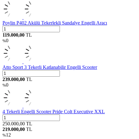
Poylin P402 Akülü Tekerlekli Sandalye Engelli Aracı
119.000,00
TL
0
%
Atto Sport 3 Tekerli Katlanabilir Engelli Scooter
239.000,00
TL
0
%
4 Tekerli Engelli Scooter Pride Colt Executive XXL
250.000,00
TL
219.000,00
TL
12
%