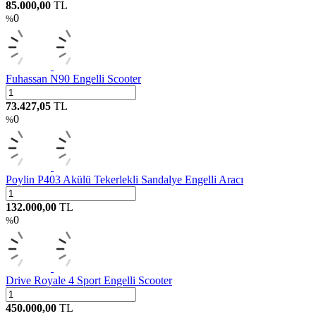
85.000,00
TL
0
%
Fuhassan N90 Engelli Scooter
73.427,05
TL
0
%
Poylin P403 Akülü Tekerlekli Sandalye Engelli Aracı
132.000,00
TL
0
%
Drive Royale 4 Sport Engelli Scooter
450.000,00
TL