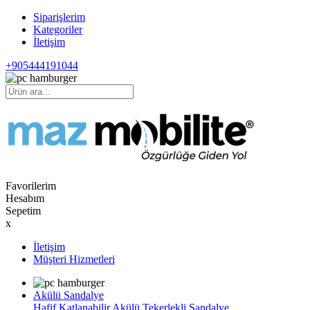
Siparişlerim
Kategoriler
İletişim
+905444191044
Favorilerim
Hesabım
Sepetim
x
İletişim
Müşteri Hizmetleri
Akülü Sandalye
Hafif Katlanabilir Akülü Tekerlekli Sandalye