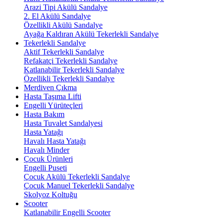
Arazi Tipi Akülü Sandalye
2. El Akülü Sandalye
Özellikli Akülü Sandalye
Ayağa Kaldıran Akülü Tekerlekli Sandalye
Tekerlekli Sandalye
Aktif Tekerlekli Sandalye
Refakatçi Tekerlekli Sandalye
Katlanabilir Tekerlekli Sandalye
Özellikli Tekerlekli Sandalye
Merdiven Çıkma
Hasta Taşıma Lifti
Engelli Yürüteçleri
Hasta Bakım
Hasta Tuvalet Sandalyesi
Hasta Yatağı
Havalı Hasta Yatağı
Havalı Minder
Çocuk Ürünleri
Engelli Puseti
Çocuk Akülü Tekerlekli Sandalye
Çocuk Manuel Tekerlekli Sandalye
Skolyoz Koltuğu
Scooter
Katlanabilir Engelli Scooter