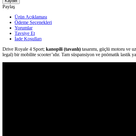
Kaydet
Paylaş
Ürün Açıklaması
Ödeme Seçenekleri
Yorumlar
Tavsiye Et
İade Koşulları
Drive Royale 4 Sport;
kanopili (tavanlı)
tasarımı, güçlü motoru ve uz
legal) bir mobilite scooter’ıdır. Tam süspansiyon ve pnömatik lastik y