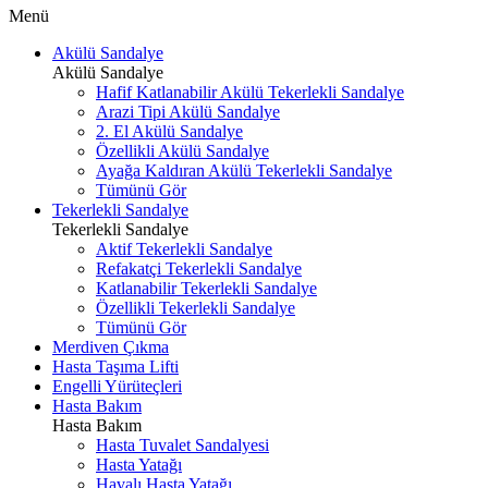
Menü
Akülü Sandalye
Akülü Sandalye
Hafif Katlanabilir Akülü Tekerlekli Sandalye
Arazi Tipi Akülü Sandalye
2. El Akülü Sandalye
Özellikli Akülü Sandalye
Ayağa Kaldıran Akülü Tekerlekli Sandalye
Tümünü Gör
Tekerlekli Sandalye
Tekerlekli Sandalye
Aktif Tekerlekli Sandalye
Refakatçi Tekerlekli Sandalye
Katlanabilir Tekerlekli Sandalye
Özellikli Tekerlekli Sandalye
Tümünü Gör
Merdiven Çıkma
Hasta Taşıma Lifti
Engelli Yürüteçleri
Hasta Bakım
Hasta Bakım
Hasta Tuvalet Sandalyesi
Hasta Yatağı
Havalı Hasta Yatağı