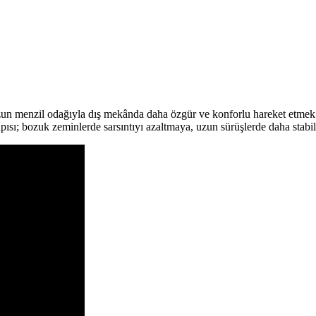
un menzil odağıyla dış mekânda daha özgür ve konforlu hareket etmek ist
apısı; bozuk zeminlerde sarsıntıyı azaltmaya, uzun sürüşlerde daha stab