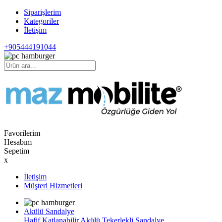
Siparişlerim
Kategoriler
İletişim
+905444191044
Favorilerim
Hesabım
Sepetim
x
İletişim
Müşteri Hizmetleri
Akülü Sandalye
Hafif Katlanabilir Akülü Tekerlekli Sandalye