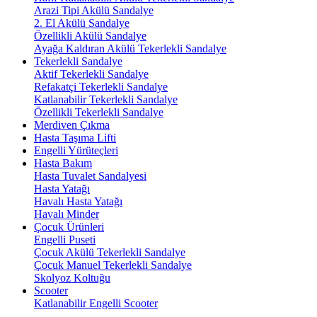
Arazi Tipi Akülü Sandalye
2. El Akülü Sandalye
Özellikli Akülü Sandalye
Ayağa Kaldıran Akülü Tekerlekli Sandalye
Tekerlekli Sandalye
Aktif Tekerlekli Sandalye
Refakatçi Tekerlekli Sandalye
Katlanabilir Tekerlekli Sandalye
Özellikli Tekerlekli Sandalye
Merdiven Çıkma
Hasta Taşıma Lifti
Engelli Yürüteçleri
Hasta Bakım
Hasta Tuvalet Sandalyesi
Hasta Yatağı
Havalı Hasta Yatağı
Havalı Minder
Çocuk Ürünleri
Engelli Puseti
Çocuk Akülü Tekerlekli Sandalye
Çocuk Manuel Tekerlekli Sandalye
Skolyoz Koltuğu
Scooter
Katlanabilir Engelli Scooter