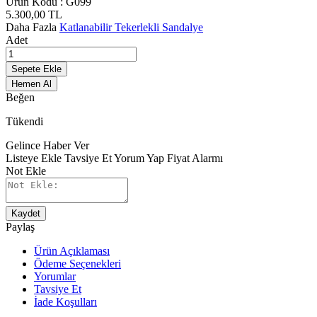
Ürün Kodu :
G099
5.300,00
TL
Daha Fazla
Katlanabilir Tekerlekli Sandalye
Adet
Sepete Ekle
Hemen Al
Beğen
Tükendi
Gelince Haber Ver
Listeye Ekle
Tavsiye Et
Yorum Yap
Fiyat Alarmı
Not Ekle
Kaydet
Paylaş
Ürün Açıklaması
Ödeme Seçenekleri
Yorumlar
Tavsiye Et
İade Koşulları