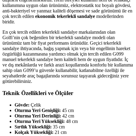
kullanımına uygun olan ürünümüz, elektrostatik toz boyalı gövdesi,
anti-bakteriyel ve yanmaz kaliteli döşemesi ve sade görünümü ile en
çok tercih edilen
ekonomik tekerlekli sandalye
modellerinden
biridir.
En çok tercih edilen tekerlekli sandalye markalarından olan
Golfi’nin çok beğenilen bir tekerlekli sandalye modeli olan
ürünümüz tam bir fiyat performans ürünüdür. Geçici tekerlekli
sandalye ihtiyacında, bağış yapmak için veya bir engellinin hareket
özgürlüğü kazanmasına yardımcı olmak için tercih edilen G099
manuel tekerlekli sandalye hem kaliteli hem de uygun fiyatlıdır. İç
ve dış mekânlarda ve farklı arazi koşullarında konforlu bir kullanıma
sahip olan G099’u güvenle kullanabilir, katlanabilme özelliği ile
seyahatlerde araç bagajlarında sorunsuz taşıyarak gideceğiniz yere
götürebilirsiniz.
Teknik Özellikleri ve Ölçüler
Gövde:
Çelik
Oturma Yeri Genişliği:
45 cm
Oturma Yeri Derinliği:
42 cm
Oturma Yeri Yüksekliği:
48 cm
Sırtlık Yüksekliği:
35 cm
Kolçak Yüksekliği:
21 cm