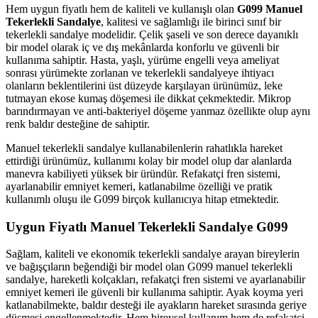
Hem uygun fiyatlı hem de kaliteli ve kullanışlı olan
G099 Manuel
Tekerlekli Sandalye
, kalitesi ve sağlamlığı ile birinci sınıf bir
tekerlekli sandalye modelidir. Çelik şaseli ve son derece dayanıklı
bir model olarak iç ve dış mekânlarda konforlu ve güvenli bir
kullanıma sahiptir. Hasta, yaşlı, yürüme engelli veya ameliyat
sonrası yürümekte zorlanan ve tekerlekli sandalyeye ihtiyacı
olanların beklentilerini üst düzeyde karşılayan ürünümüz, leke
tutmayan ekose kumaş döşemesi ile dikkat çekmektedir. Mikrop
barındırmayan ve anti-bakteriyel döşeme yanmaz özellikte olup aynı
renk baldır desteğine de sahiptir.
Manuel tekerlekli sandalye kullanabilenlerin rahatlıkla hareket
ettirdiği ürünümüz, kullanımı kolay bir model olup dar alanlarda
manevra kabiliyeti yüksek bir üründür. Refakatçi fren sistemi,
ayarlanabilir emniyet kemeri, katlanabilme özelliği ve pratik
kullanımlı oluşu ile G099 birçok kullanıcıya hitap etmektedir.
Uygun Fiyatlı Manuel Tekerlekli Sandalye G099
Sağlam, kaliteli ve ekonomik tekerlekli sandalye arayan bireylerin
ve bağışçıların beğendiği bir model olan G099 manuel tekerlekli
sandalye, hareketli kolçakları, refakatçi fren sistemi ve ayarlanabilir
emniyet kemeri ile güvenli bir kullanıma sahiptir. Ayak koyma yeri
katlanabilmekte, baldır desteği ile ayakların hareket sırasında geriye
düşmesi engellenmektedir. Hem bireysel kullanım hem de refakatçi