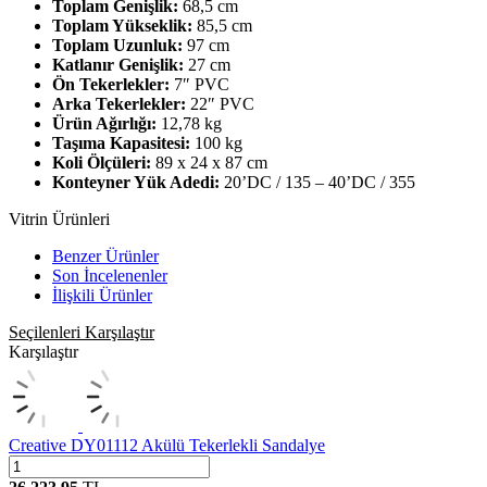
Toplam Genişlik:
68,5 cm
Toplam Yükseklik:
85,5 cm
Toplam Uzunluk:
97 cm
Katlanır Genişlik:
27 cm
Ön Tekerlekler:
7″ PVC
Arka Tekerlekler:
22″ PVC
Ürün Ağırlığı:
12,78 kg
Taşıma Kapasitesi:
100 kg
Koli Ölçüleri:
89 x 24 x 87 cm
Konteyner Yük Adedi:
20’DC / 135 – 40’DC / 355
Vitrin Ürünleri
Benzer Ürünler
Son İncelenenler
İlişkili Ürünler
Seçilenleri Karşılaştır
Karşılaştır
Creative DY01112 Akülü Tekerlekli Sandalye