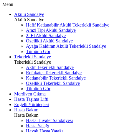
Menü
Akülü Sandalye
Akülü Sandalye
Hafif Katlanabilir Akülü Tekerlekli Sandalye
Arazi Tipi Akülü Sandalye
2. El Akülü Sandalye
Özellikli Akülü Sandalye
Ayağa Kaldıran Akülü Tekerlekli Sandalye
Tümünü Gör
Tekerlekli Sandalye
Tekerlekli Sandalye
Aktif Tekerlekli Sandalye
Refakatçi Tekerlekli Sandalye
Katlanabilir Tekerlekli Sandalye
Özellikli Tekerlekli Sandalye
Tümünü Gör
Merdiven Çıkma
Hasta Taşıma Lifti
Engelli Yürüteçleri
Hasta Bakım
Hasta Bakım
Hasta Tuvalet Sandalyesi
Hasta Yatağı
Havalı Hasta Yatağı