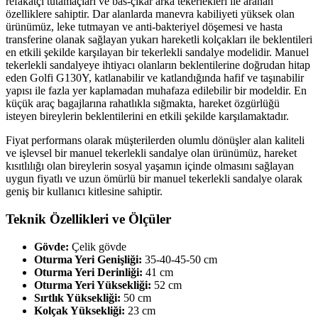
refakatçi tutamaçları ve bas-çıkar arka tekerlekleri ile aranan
özelliklere sahiptir. Dar alanlarda manevra kabiliyeti yüksek olan
ürünümüz, leke tutmayan ve anti-bakteriyel döşemesi ve hasta
transferine olanak sağlayan yukarı hareketli kolçakları ile beklentileri
en etkili şekilde karşılayan bir tekerlekli sandalye modelidir. Manuel
tekerlekli sandalyeye ihtiyacı olanların beklentilerine doğrudan hitap
eden Golfi G130Y, katlanabilir ve katlandığında hafif ve taşınabilir
yapısı ile fazla yer kaplamadan muhafaza edilebilir bir modeldir. En
küçük araç bagajlarına rahatlıkla sığmakta, hareket özgürlüğü
isteyen bireylerin beklentilerini en etkili şekilde karşılamaktadır.
Fiyat performans olarak müşterilerden olumlu dönüşler alan kaliteli
ve işlevsel bir manuel tekerlekli sandalye olan ürünümüz, hareket
kısıtlılığı olan bireylerin sosyal yaşamın içinde olmasını sağlayan
uygun fiyatlı ve uzun ömürlü bir manuel tekerlekli sandalye olarak
geniş bir kullanıcı kitlesine sahiptir.
Teknik Özellikleri ve Ölçüler
Gövde:
Çelik gövde
Oturma Yeri Genişliği:
35-40-45-50 cm
Oturma Yeri Derinliği:
41 cm
Oturma Yeri Yüksekliği:
52 cm
Sırtlık Yüksekliği:
50 cm
Kolçak Yüksekliği:
23 cm