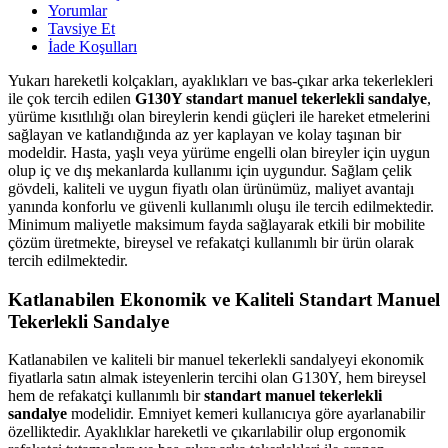
Yorumlar
Tavsiye Et
İade Koşulları
Yukarı hareketli kolçakları, ayaklıkları ve bas-çıkar arka tekerlekleri
ile çok tercih edilen
G130Y standart manuel tekerlekli sandalye
,
yürüme kısıtlılığı olan bireylerin kendi güçleri ile hareket etmelerini
sağlayan ve katlandığında az yer kaplayan ve kolay taşınan bir
modeldir. Hasta, yaşlı veya yürüme engelli olan bireyler için uygun
olup iç ve dış mekanlarda kullanımı için uygundur. Sağlam çelik
gövdeli, kaliteli ve uygun fiyatlı olan ürünümüz, maliyet avantajı
yanında konforlu ve güvenli kullanımlı oluşu ile tercih edilmektedir.
Minimum maliyetle maksimum fayda sağlayarak etkili bir mobilite
çözüm üretmekte, bireysel ve refakatçi kullanımlı bir ürün olarak
tercih edilmektedir.
Katlanabilen Ekonomik ve Kaliteli Standart Manuel
Tekerlekli Sandalye
Katlanabilen ve kaliteli bir manuel tekerlekli sandalyeyi ekonomik
fiyatlarla satın almak isteyenlerin tercihi olan G130Y, hem bireysel
hem de refakatçi kullanımlı bir
standart manuel tekerlekli
sandalye
modelidir. Emniyet kemeri kullanıcıya göre ayarlanabilir
özelliktedir. Ayaklıklar hareketli ve çıkarılabilir olup ergonomik