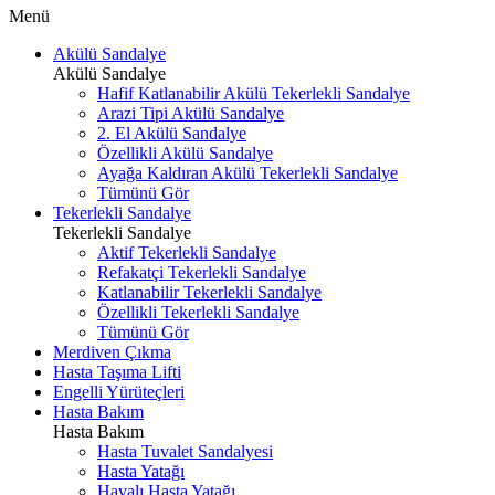
Menü
Akülü Sandalye
Akülü Sandalye
Hafif Katlanabilir Akülü Tekerlekli Sandalye
Arazi Tipi Akülü Sandalye
2. El Akülü Sandalye
Özellikli Akülü Sandalye
Ayağa Kaldıran Akülü Tekerlekli Sandalye
Tümünü Gör
Tekerlekli Sandalye
Tekerlekli Sandalye
Aktif Tekerlekli Sandalye
Refakatçi Tekerlekli Sandalye
Katlanabilir Tekerlekli Sandalye
Özellikli Tekerlekli Sandalye
Tümünü Gör
Merdiven Çıkma
Hasta Taşıma Lifti
Engelli Yürüteçleri
Hasta Bakım
Hasta Bakım
Hasta Tuvalet Sandalyesi
Hasta Yatağı
Havalı Hasta Yatağı