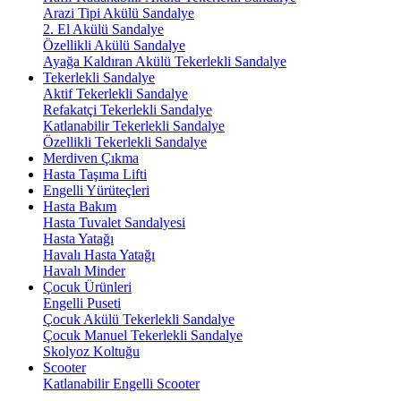
Arazi Tipi Akülü Sandalye
2. El Akülü Sandalye
Özellikli Akülü Sandalye
Ayağa Kaldıran Akülü Tekerlekli Sandalye
Tekerlekli Sandalye
Aktif Tekerlekli Sandalye
Refakatçi Tekerlekli Sandalye
Katlanabilir Tekerlekli Sandalye
Özellikli Tekerlekli Sandalye
Merdiven Çıkma
Hasta Taşıma Lifti
Engelli Yürüteçleri
Hasta Bakım
Hasta Tuvalet Sandalyesi
Hasta Yatağı
Havalı Hasta Yatağı
Havalı Minder
Çocuk Ürünleri
Engelli Puseti
Çocuk Akülü Tekerlekli Sandalye
Çocuk Manuel Tekerlekli Sandalye
Skolyoz Koltuğu
Scooter
Katlanabilir Engelli Scooter