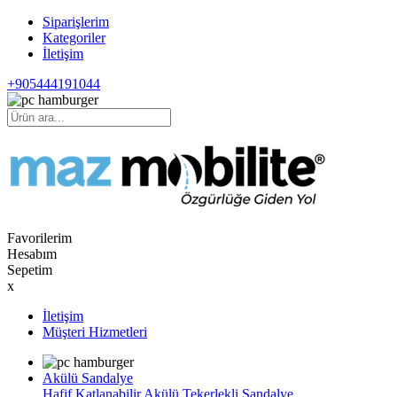
Siparişlerim
Kategoriler
İletişim
+905444191044
Favorilerim
Hesabım
Sepetim
x
İletişim
Müşteri Hizmetleri
Akülü Sandalye
Hafif Katlanabilir Akülü Tekerlekli Sandalye