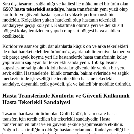
Sıra dışı tasarımı, sağlamlığı ve kalitesi ile mükemmel bir ürün olan
G507 hasta tekerlekli sandalye
, hasta transferinin yeni yüzü olup
konforlu ve güvenli hasta taşımada yüksek performanslı bir
modeldir. Kolçakları yukarı hareketli olup hastanın tekerlekli
sandalyeye geçişi kolaydır. Kabartmalı oturma yeri ve delikli sırt
bölgesi kolay temizlenen yapıda olup sırt bölgesi hava alabilen
özelliktedir.
Koridor ve asansör gibi dar alanlarda küçük ön ve arka tekerlekleri
ile rahat hareket edebilen ürünümüz, ayarlanabilir emniyet kemeri ve
tek parça ayak koyma yeri ile hastanelerde hasta transferinin kolay
yapılmasını sağlayan bir tekerlekli sandalyedir. 150 kg taşıma
kapasitesine sahip olup kilolu hastalar güvenle bir yerden bir yere
sevk edilir. Hastanelerde, klinik ortamda, bakım evlerinde ve sağlık
merkezlerinde işlevselliği ile tercih edilen hastane tekerlekli
sandalye, dayanıklı çelik gövdeli, şık ve kaliteli bir mobilite üründür.
Hasta Transferinde Konforlu ve Güvenli Kullanımlı
Hasta Tekerlekli Sandalyesi
Tasarım harikası bir ürün olan Golfi G507, kısa mesafe hasta
transferi için tercih edilen bir tekerlekli sandalyedir. Hasta
transferinin en rahat ve en güvenli şekilde yapılmasında etkilidir.
Yoğun hasta trafiğinin olduğu hastane ortamında fonksiyonelliği ile