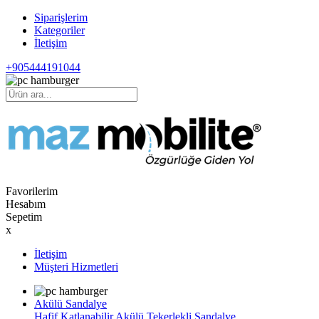
Siparişlerim
Kategoriler
İletişim
+905444191044
Favorilerim
Hesabım
Sepetim
x
İletişim
Müşteri Hizmetleri
Akülü Sandalye
Hafif Katlanabilir Akülü Tekerlekli Sandalye