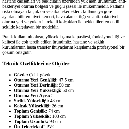
hastane çalışanları ve bakıcıların üzerinden yük alan ürünümüz, anti-
bakteriyel oturma bölgesi ve güçlü şasesi ile mükemmeldir. Patlama
riski olmayan küçük ön ve arka tekerlekleri, kullanıcıya göre
ayarlanabilir emniyet kemeri, hava alan sırtlığı ve anti-bakteriyel
oturma yeri ve yukarı hareketli kolçakları ile beklentileri en etkili
şekilde karşılayan bir modeldir.
Pratik kullanımlı oluşu, yüksek taşıma kapasitesi, fonksiyonelliği ve
kalitesi ile çok tercih edilen ürünümüz, hastane ve sağlık
kurumlarının hasta transfer ihtiyaçlarını karşılamada profesyonel bir
çözüm ortağıdır.
Teknik Özellikleri ve Ölçüler
Gövde:
Çelik gövde
Oturma Yeri Genişliği:
47,5 cm
Oturma Yeri Derinliği:
50 cm
Oturma Yeri Yüksekliği:
50 cm
Oturma Yeri Açısı:
5°
Sırtlık Yüksekliği:
48 cm
Kolçak Yüksekliği:
26 cm
Toplam Genişlik:
74 cm
Toplam Yükseklik:
103 cm
Toplam Uzunluk:
93 cm
Ön Tekerlek:
4” PVC