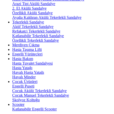
Arazi Tipi Akülü Sandalye
2. El Akülü Sandalye
Özellikli Akülü Sandalye
Ayağa Kaldıran Akülü Tekerlekli Sandalye
Tekerlekli Sandalye
Aktif Tekerlekli Sandalye
Refakatçi Tekerlekli Sandalye
Katlanabilir Tekerlekli Sandalye
Özellikli Tekerlekli Sandalye
Merdiven Çıkma
Hasta Taşıma Lifti
Engelli Yürüteçleri
Hasta Bakım
Hasta Tuvalet Sandalyesi
Hasta Yatağı
Havalı Hasta Yatağı
Havalı Minder
Çocuk Ürünleri
Engelli Puseti
Çocuk Akülü Tekerlekli Sandalye
Çocuk Manuel Tekerlekli Sandalye
Skolyoz Koltuğu
Scooter
Katlanabilir Engelli Scooter