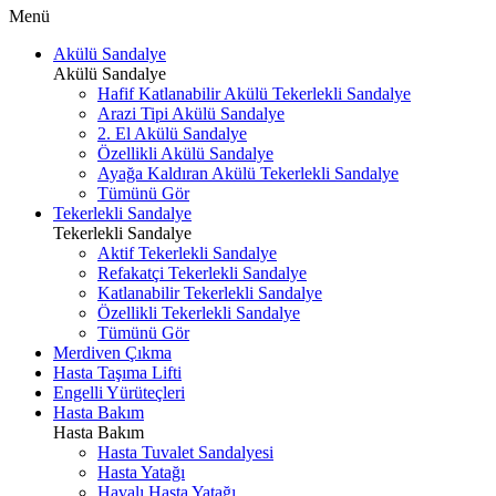
Menü
Akülü Sandalye
Akülü Sandalye
Hafif Katlanabilir Akülü Tekerlekli Sandalye
Arazi Tipi Akülü Sandalye
2. El Akülü Sandalye
Özellikli Akülü Sandalye
Ayağa Kaldıran Akülü Tekerlekli Sandalye
Tümünü Gör
Tekerlekli Sandalye
Tekerlekli Sandalye
Aktif Tekerlekli Sandalye
Refakatçi Tekerlekli Sandalye
Katlanabilir Tekerlekli Sandalye
Özellikli Tekerlekli Sandalye
Tümünü Gör
Merdiven Çıkma
Hasta Taşıma Lifti
Engelli Yürüteçleri
Hasta Bakım
Hasta Bakım
Hasta Tuvalet Sandalyesi
Hasta Yatağı
Havalı Hasta Yatağı