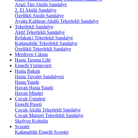
Arazi Tipi Akülü Sandalye
2. El Akülü Sandalye
Özellikli Akülü Sandalye
Ayağa Kaldıran Akülü Tekerlekli Sandalye
Tekerlekli Sandalye
Aktif Tekerlekli Sandalye
Refakatçi Tekerlekli Sandalye
Katlanabilir Tekerlekli Sandalye
Özellikli Tekerlekli Sandalye
Merdiven Çıkma
Hasta Taşıma Lifti
Engelli Yürüteçleri
Hasta Bakım
Hasta Tuvalet Sandalyesi
Hasta Yatağı
Havalı Hasta Yatağı
Havalı Minder
Çocuk Ürünleri
Engelli Puseti
Çocuk Akülü Tekerlekli Sandalye
Çocuk Manuel Tekerlekli Sandalye
Skolyoz Koltuğu
Scooter
Katlanabilir Engelli Scooter