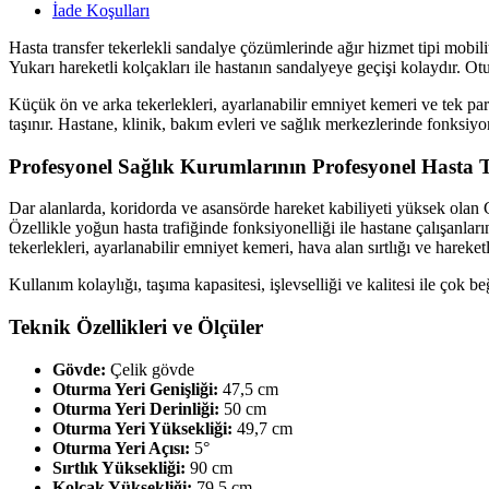
İade Koşulları
Hasta transfer tekerlekli sandalye çözümlerinde ağır hizmet tipi mobili
Yukarı hareketli kolçakları ile hastanın sandalyeye geçişi kolaydır. Ot
Küçük ön ve arka tekerlekleri, ayarlanabilir emniyet kemeri ve tek parç
taşınır. Hastane, klinik, bakım evleri ve sağlık merkezlerinde fonksiyon
Profesyonel Sağlık Kurumlarının Profesyonel Hasta T
Dar alanlarda, koridorda ve asansörde hareket kabiliyeti yüksek olan 
Özellikle yoğun hasta trafiğinde fonksiyonelliği ile hastane çalışanl
tekerlekleri, ayarlanabilir emniyet kemeri, hava alan sırtlığı ve hareketl
Kullanım kolaylığı, taşıma kapasitesi, işlevselliği ve kalitesi ile çok
Teknik Özellikleri ve Ölçüler
Gövde:
Çelik gövde
Oturma Yeri Genişliği:
47,5 cm
Oturma Yeri Derinliği:
50 cm
Oturma Yeri Yüksekliği:
49,7 cm
Oturma Yeri Açısı:
5°
Sırtlık Yüksekliği:
90 cm
Kolçak Yüksekliği:
79,5 cm