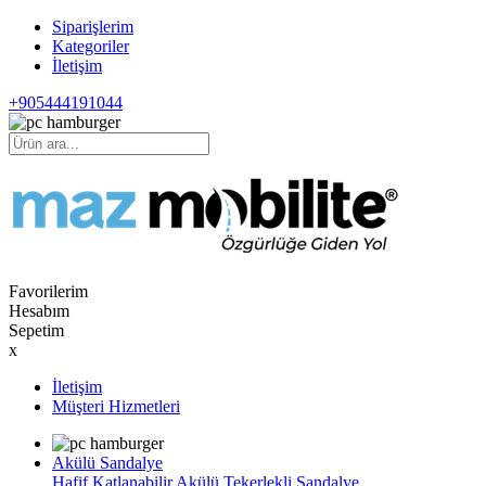
Siparişlerim
Kategoriler
İletişim
+905444191044
Favorilerim
Hesabım
Sepetim
x
İletişim
Müşteri Hizmetleri
Akülü Sandalye
Hafif Katlanabilir Akülü Tekerlekli Sandalye