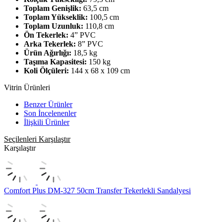
Toplam Genişlik:
63,5 cm
Toplam Yükseklik:
100,5 cm
Toplam Uzunluk:
110,8 cm
Ön Tekerlek:
4” PVC
Arka Tekerlek:
8” PVC
Ürün Ağırlığı:
18,5 kg
Taşıma Kapasitesi:
150 kg
Koli Ölçüleri:
144 x 68 x 109 cm
Vitrin Ürünleri
Benzer Ürünler
Son İncelenenler
İlişkili Ürünler
Seçilenleri Karşılaştır
Karşılaştır
Comfort Plus DM-327 50cm Transfer Tekerlekli Sandalyesi