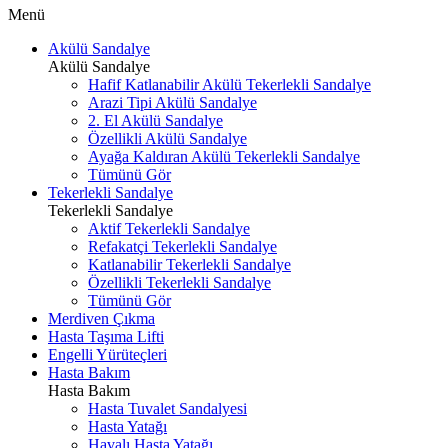
Menü
Akülü Sandalye
Akülü Sandalye
Hafif Katlanabilir Akülü Tekerlekli Sandalye
Arazi Tipi Akülü Sandalye
2. El Akülü Sandalye
Özellikli Akülü Sandalye
Ayağa Kaldıran Akülü Tekerlekli Sandalye
Tümünü Gör
Tekerlekli Sandalye
Tekerlekli Sandalye
Aktif Tekerlekli Sandalye
Refakatçi Tekerlekli Sandalye
Katlanabilir Tekerlekli Sandalye
Özellikli Tekerlekli Sandalye
Tümünü Gör
Merdiven Çıkma
Hasta Taşıma Lifti
Engelli Yürüteçleri
Hasta Bakım
Hasta Bakım
Hasta Tuvalet Sandalyesi
Hasta Yatağı
Havalı Hasta Yatağı