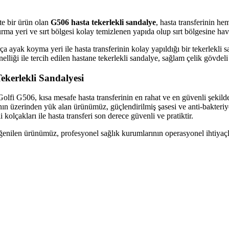
te bir ürün olan
G506 hasta tekerlekli sandalye
, hasta transferinin h
urma yeri ve sırt bölgesi kolay temizlenen yapıda olup sırt bölgesine hav
a ayak koyma yeri ile hasta transferinin kolay yapıldığı bir tekerlekli s
elliği ile tercih edilen hastane tekerlekli sandalye, sağlam çelik gövdeli 
ekerlekli Sandalyesi
Golfi G506, kısa mesafe hasta transferinin en rahat ve en güvenli şekild
arının üzerinden yük alan ürünümüz, güçlendirilmiş şasesi ve anti-bakter
i kolçakları ile hasta transferi son derece güvenli ve pratiktir.
 beğenilen ürünümüz, profesyonel sağlık kurumlarının operasyonel ihtiyaçl