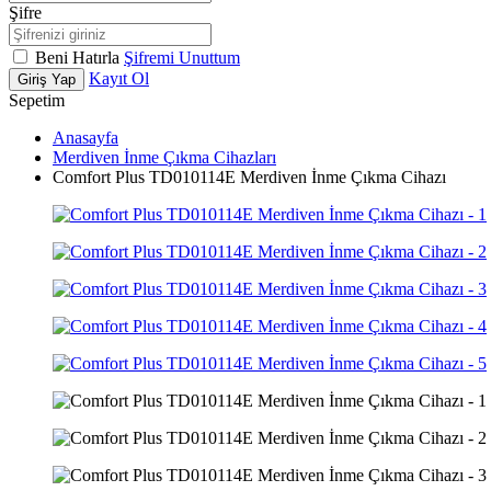
Şifre
Beni Hatırla
Şifremi Unuttum
Kayıt Ol
Giriş Yap
Sepetim
Anasayfa
Merdiven İnme Çıkma Cihazları
Comfort Plus TD010114E Merdiven İnme Çıkma Cihazı