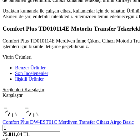
de tamamen güvenilirdir. Cihazı kullanan refakatçi ürünü sürmeyi bıra
Uzaktan kumanda ile çalışan cihaz, kullanıcılar için de rahattır. Ürünün 
Aküleri de şarj edilebilir niteliktedir. Sitemizden temin edebileceğini
Comfort Plus TD010114E Motorlu Transfer Tekerlekli
Comfort Plus TD010114E Merdiven İnme Çıkma Cihazı Motorlu Transfer Te
işlemleri için bizimle iletişime geçebilirsiniz.
Vitrin Ürünleri
Benzer Ürünler
Son İncelenenler
İlişkili Ürünler
Seçilenleri Karşılaştır
Karşılaştır
Comfort Plus DW-EST01C Merdiven Transfer Cihazı Airgo Basic
75.811,04
TL
0