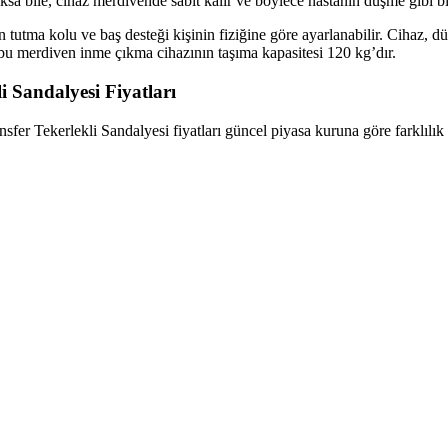
ksa bile, cihaz merdivende sabit kalır ve böylece hastanın düşme gibi bi
tutma kolu ve baş desteği kişinin fiziğine göre ayarlanabilir. Cihaz, düz 
z bu merdiven inme çıkma cihazının taşıma kapasitesi 120 kg’dır.
 Sandalyesi Fiyatları
kerlekli Sandalyesi fiyatları güncel piyasa kuruna göre farklılık göster