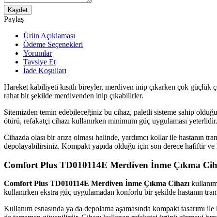
Kaydet
Paylaş
Ürün Açıklaması
Ödeme Seçenekleri
Yorumlar
Tavsiye Et
İade Koşulları
Hareket kabiliyeti kısıtlı bireyler, merdiven inip çıkarken çok güçlük 
rahat bir şekilde merdivenden inip çıkabilirler.
Sitemizden temin edebileceğiniz bu cihaz, paletli sisteme sahip olduğu
ötürü, refakatçi cihazı kullanırken minimum güç uygulaması yeterlidir. 
Cihazda olası bir arıza olması halinde, yardımcı kollar ile hastanın t
depolayabilirsiniz. Kompakt yapıda olduğu için son derece hafiftir ve 
Comfort Plus TD010114E Merdiven İnme Çıkma Cihaz
Comfort Plus TD010114E Merdiven İnme Çıkma Cihazı
kullanım
kullanırken ekstra güç uygulamadan konforlu bir şekilde hastanın transf
Kullanım esnasında ya da depolama aşamasında kompakt tasarımı ile k