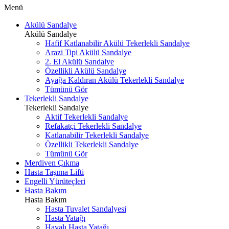
Menü
Akülü Sandalye
Akülü Sandalye
Hafif Katlanabilir Akülü Tekerlekli Sandalye
Arazi Tipi Akülü Sandalye
2. El Akülü Sandalye
Özellikli Akülü Sandalye
Ayağa Kaldıran Akülü Tekerlekli Sandalye
Tümünü Gör
Tekerlekli Sandalye
Tekerlekli Sandalye
Aktif Tekerlekli Sandalye
Refakatçi Tekerlekli Sandalye
Katlanabilir Tekerlekli Sandalye
Özellikli Tekerlekli Sandalye
Tümünü Gör
Merdiven Çıkma
Hasta Taşıma Lifti
Engelli Yürüteçleri
Hasta Bakım
Hasta Bakım
Hasta Tuvalet Sandalyesi
Hasta Yatağı
Havalı Hasta Yatağı