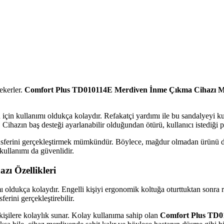
çekerler.
Comfort Plus TD010114E Merdiven İnme Çıkma Cihazı Mot
 için kullanımı oldukça kolaydır. Refakatçi yardımı ile bu sandalyeyi ku
Cihazın baş desteği ayarlanabilir olduğundan ötürü, kullanıcı istediği p
ransferini gerçekleştirmek mümkündür. Böylece, mağdur olmadan ürünü dil
kullanımı da güvenlidir.
ı Özellikleri
ı oldukça kolaydır. Engelli kişiyi ergonomik koltuğa oturttuktan sonra
erini gerçekleştirebilir.
işilere kolaylık sunar. Kolay kullanıma sahip olan
Comfort Plus TD0