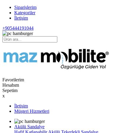
Siparişlerim
Kategoriler
İletişim
+905444191044
Favorilerim
Hesabım
Sepetim
x
İletişim
Müşteri Hizmetleri
Akülü Sandalye
Hafif Katlanabilir Akülü Tekerlekli Sandalye