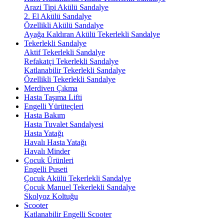
Arazi Tipi Akülü Sandalye
2. El Akülü Sandalye
Özellikli Akülü Sandalye
Ayağa Kaldıran Akülü Tekerlekli Sandalye
Tekerlekli Sandalye
Aktif Tekerlekli Sandalye
Refakatçi Tekerlekli Sandalye
Katlanabilir Tekerlekli Sandalye
Özellikli Tekerlekli Sandalye
Merdiven Çıkma
Hasta Taşıma Lifti
Engelli Yürüteçleri
Hasta Bakım
Hasta Tuvalet Sandalyesi
Hasta Yatağı
Havalı Hasta Yatağı
Havalı Minder
Çocuk Ürünleri
Engelli Puseti
Çocuk Akülü Tekerlekli Sandalye
Çocuk Manuel Tekerlekli Sandalye
Skolyoz Koltuğu
Scooter
Katlanabilir Engelli Scooter