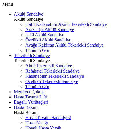
Menü
Akülü Sandalye
Akülü Sandalye
Hafif Katlanabilir Akülü Tekerlekli Sandalye
Arazi Tipi Akülü Sandalye
2. El Akülü Sandalye
Özellikli Akülü Sandalye
Ayağa Kaldıran Akülü Tekerlekli Sandalye
Tümünü Gör
Tekerlekli Sandalye
Tekerlekli Sandalye
Aktif Tekerlekli Sandalye
Refakatçi Tekerlekli Sandalye
Katlanabilir Tekerlekli Sandalye
Özellikli Tekerlekli Sandalye
Tümünü Gör
Merdiven Çıkma
Hasta Taşıma Lifti
Engelli Yürüteçleri
Hasta Bakım
Hasta Bakım
Hasta Tuvalet Sandalyesi
Hasta Yatağı
Havalı Hasta Yatağı