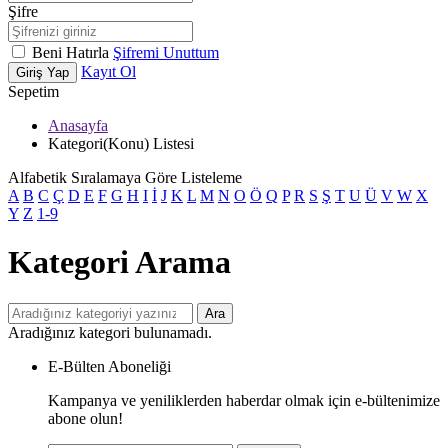
Şifre
Beni Hatırla
Şifremi Unuttum
Kayıt Ol
Giriş Yap
Sepetim
Anasayfa
Kategori(Konu) Listesi
Alfabetik Sıralamaya Göre Listeleme
A
B
C
Ç
D
E
F
G
H
I
İ
J
K
L
M
N
O
Ö
Q
P
R
S
Ş
T
U
Ü
V
W
X
Y
Z
1-9
Kategori Arama
Ara
Aradığınız kategori bulunamadı.
E-Bülten Aboneliği
Kampanya ve yeniliklerden haberdar olmak için e-bültenimize
abone olun!