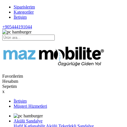
Siparişlerim
Kategoriler
İletişim
+905444191044
Favorilerim
Hesabım
Sepetim
x
İletişim
Müşteri Hizmetleri
Akülü Sandalye
Hafif Katlanabilir Akülü Tekerlekli Sandalye