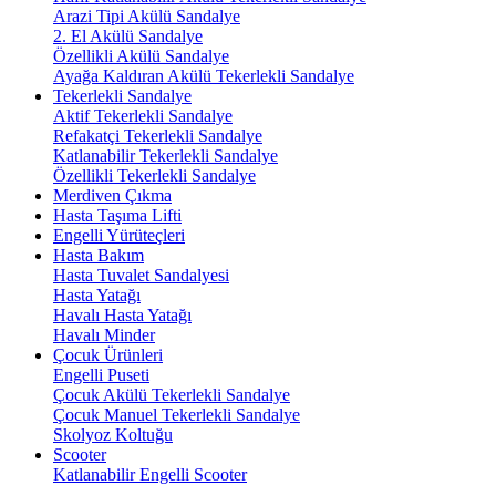
Arazi Tipi Akülü Sandalye
2. El Akülü Sandalye
Özellikli Akülü Sandalye
Ayağa Kaldıran Akülü Tekerlekli Sandalye
Tekerlekli Sandalye
Aktif Tekerlekli Sandalye
Refakatçi Tekerlekli Sandalye
Katlanabilir Tekerlekli Sandalye
Özellikli Tekerlekli Sandalye
Merdiven Çıkma
Hasta Taşıma Lifti
Engelli Yürüteçleri
Hasta Bakım
Hasta Tuvalet Sandalyesi
Hasta Yatağı
Havalı Hasta Yatağı
Havalı Minder
Çocuk Ürünleri
Engelli Puseti
Çocuk Akülü Tekerlekli Sandalye
Çocuk Manuel Tekerlekli Sandalye
Skolyoz Koltuğu
Scooter
Katlanabilir Engelli Scooter